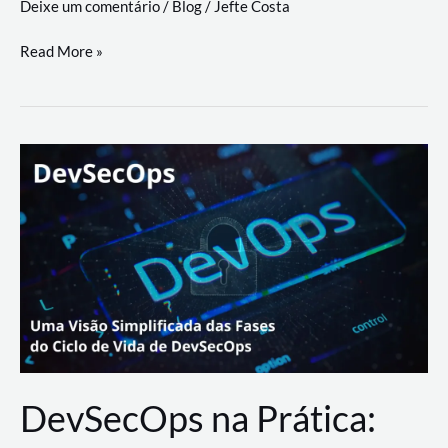
Deixe um comentário
/
Blog
/
Jefte Costa
a
workflows
teste
Read More »
triangulares
de
palyer
do
Youtube
Lance
Rural
DevSecOps na Prática: