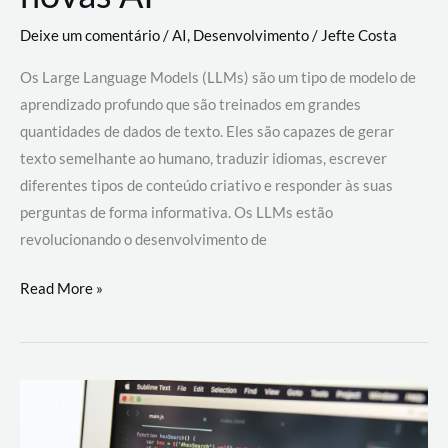
Deixe um comentário
/
AI
,
Desenvolvimento
/
Jefte Costa
Os Large Language Models (LLMs) são um tipo de modelo de
aprendizado profundo que são treinados em grandes
quantidades de dados de texto. Eles são capazes de gerar
texto semelhante ao humano, traduzir idiomas, escrever
diferentes tipos de conteúdo criativo e responder às suas
perguntas de forma informativa. Os LLMs estão
revolucionando o desenvolvimento de
Large
Read More »
Language
Models
(LLMs):
como
eles