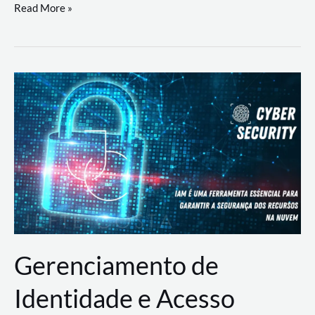
DevSecOps
Read More »
na
Prática:
Integrando
Desenvolvimento,
Segurança
e
Operações
Gerenciamento de
Identidade e Acesso