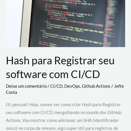
estão
revolucionando
o
desenvolvimento
de
novas
AI
Hash para Registrar seu
software com CI/CD
Deixe um comentário
/
CI/CD
,
DevOps
,
Github Actions
/
Jefte
Costa
Oi, pessoal! Hoje, vamos ver como criar Hash para Registrar
seu software com CI/CD, mergulhando no mundo dos GitHub
Actions. Vou mostrar como adicionar um SHA (identificador
único) no corpo da release, algo super útil para registros de