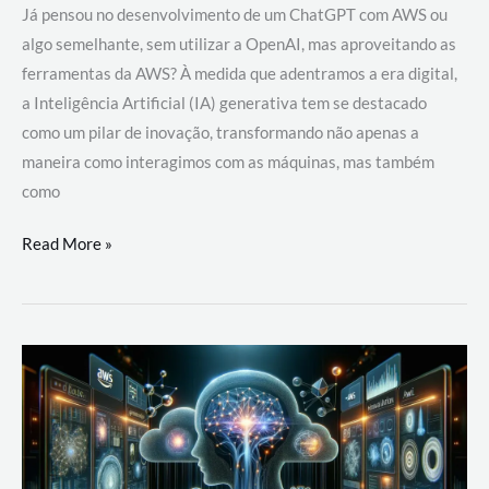
Já pensou no desenvolvimento de um ChatGPT com AWS ou
algo semelhante, sem utilizar a OpenAI, mas aproveitando as
ferramentas da AWS? À medida que adentramos a era digital,
a Inteligência Artificial (IA) generativa tem se destacado
como um pilar de inovação, transformando não apenas a
maneira como interagimos com as máquinas, mas também
como
Desenvolvimento
Read More »
de
um
ChatGPT
com
AWS