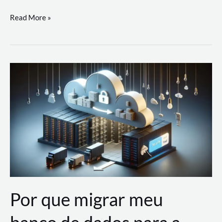
Utilizando
Read More »
as
Soluções
de
IA
Generativa
na
AWS
Por que migrar meu