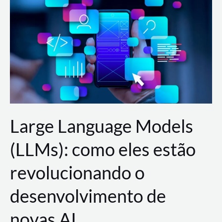
de
dados
para
a
AWS?
Large Language Models
(LLMs): como eles estão
revolucionando o
desenvolvimento de
novas AI