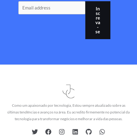
In
sc
re
va
-
se
Como um apaixonado por tecnologia, Estou sempre atualizado sobre as
últimas tendências e avanços na área. Eu acredito firmemente no potencial da
tecnologia para transformar negócios e melhorar a vida das pessoas.