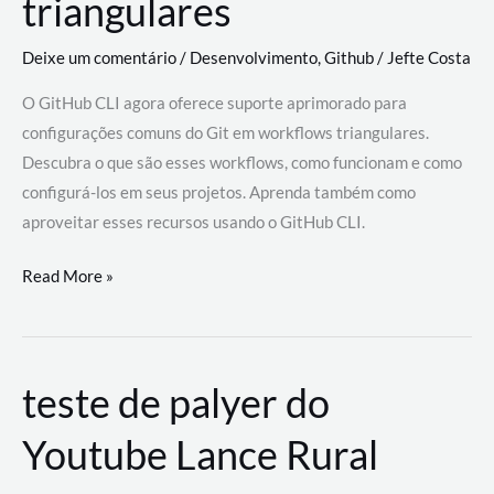
triangulares
Deixe um comentário
/
Desenvolvimento
,
Github
/
Jefte Costa
O GitHub CLI agora oferece suporte aprimorado para
configurações comuns do Git em workflows triangulares.
Descubra o que são esses workflows, como funcionam e como
configurá-los em seus projetos. Aprenda também como
aproveitar esses recursos usando o GitHub CLI.
GitHub
Read More »
CLI
revoluciona
fluxos
teste de palyer do
de
trabalho
Youtube Lance Rural
com
suporte