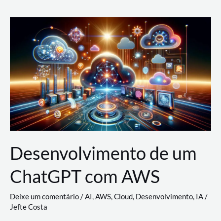
e
Acesso
(IAM)
na
Nuvem:
Google
Cloud,
AWS
e
Azure
Desenvolvimento de um
ChatGPT com AWS
Deixe um comentário
/
AI
,
AWS
,
Cloud
,
Desenvolvimento
,
IA
/
Jefte Costa