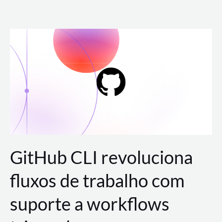
Ir
para
o
conteúdo
GitHub CLI revoluciona
fluxos de trabalho com
suporte a workflows