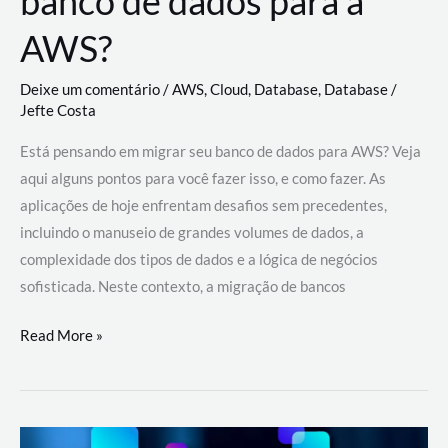
banco de dados para a
AWS?
Deixe um comentário
/
AWS
,
Cloud
,
Database
,
Database
/
Jefte Costa
Está pensando em migrar seu banco de dados para AWS? Veja
aqui alguns pontos para você fazer isso, e como fazer. As
aplicações de hoje enfrentam desafios sem precedentes,
incluindo o manuseio de grandes volumes de dados, a
complexidade dos tipos de dados e a lógica de negócios
sofisticada. Neste contexto, a migração de bancos
Por
Read More »
que
migrar
meu
banco