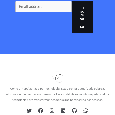
In
sc
re
va
-
se
Como um apaixonado por tecnologia, Estou sempre atualizado sobre as
últimas tendências e avanços na área. Eu acredito firmemente no potencial da
tecnologia para transformar negócios e melhorar a vida das pessoas.