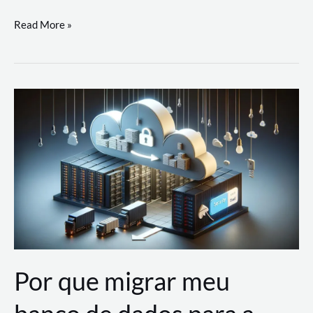
Utilizando
Read More »
as
Soluções
de
IA
Generativa
na
AWS
Por que migrar meu