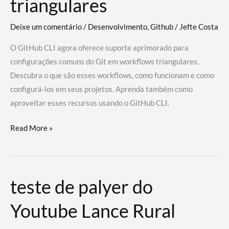
triangulares
Deixe um comentário
/
Desenvolvimento
,
Github
/
Jefte Costa
O GitHub CLI agora oferece suporte aprimorado para
configurações comuns do Git em workflows triangulares.
Descubra o que são esses workflows, como funcionam e como
configurá-los em seus projetos. Aprenda também como
aproveitar esses recursos usando o GitHub CLI.
GitHub
Read More »
CLI
revoluciona
fluxos
teste de palyer do
de
trabalho
Youtube Lance Rural
com
suporte