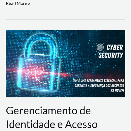
DevSecOps
Read More »
na
Prática:
Integrando
Desenvolvimento,
Segurança
e
Operações
Gerenciamento de
Identidade e Acesso