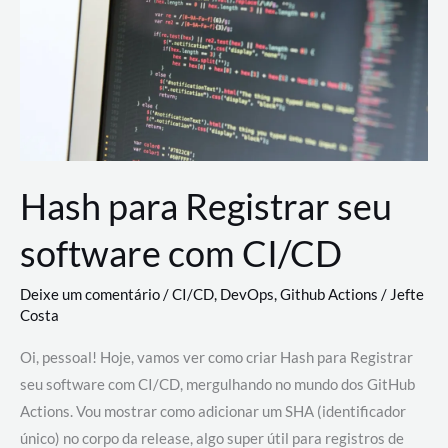
estão
revolucionando
o
desenvolvimento
de
novas
AI
Hash para Registrar seu
software com CI/CD
Deixe um comentário
/
CI/CD
,
DevOps
,
Github Actions
/
Jefte
Costa
Oi, pessoal! Hoje, vamos ver como criar Hash para Registrar
seu software com CI/CD, mergulhando no mundo dos GitHub
Actions. Vou mostrar como adicionar um SHA (identificador
único) no corpo da release, algo super útil para registros de