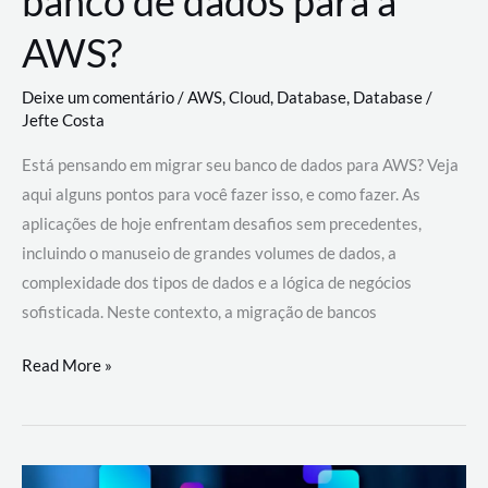
banco de dados para a
AWS?
Deixe um comentário
/
AWS
,
Cloud
,
Database
,
Database
/
Jefte Costa
Está pensando em migrar seu banco de dados para AWS? Veja
aqui alguns pontos para você fazer isso, e como fazer. As
aplicações de hoje enfrentam desafios sem precedentes,
incluindo o manuseio de grandes volumes de dados, a
complexidade dos tipos de dados e a lógica de negócios
sofisticada. Neste contexto, a migração de bancos
Por
Read More »
que
migrar
meu
banco