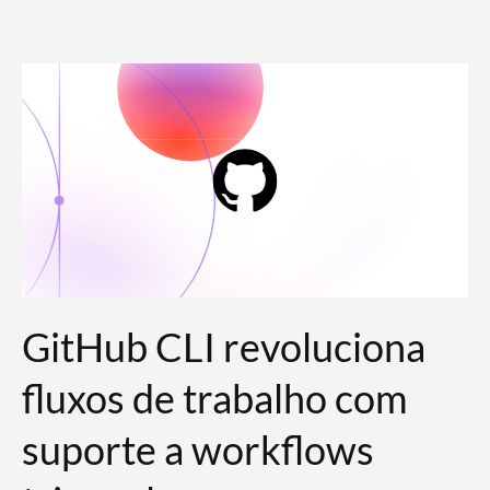
Ir
para
o
conteúdo
GitHub CLI revoluciona
fluxos de trabalho com
suporte a workflows