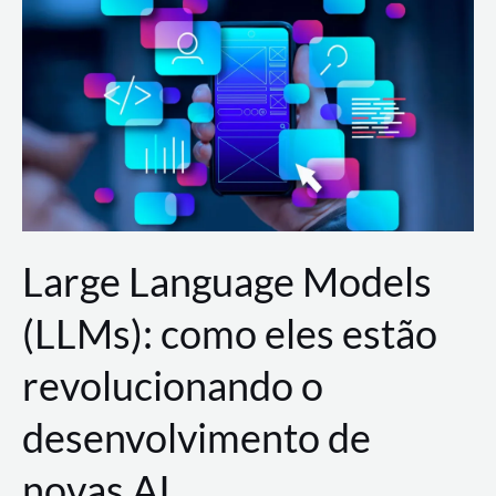
de
dados
para
a
AWS?
Large Language Models
(LLMs): como eles estão
revolucionando o
desenvolvimento de
novas AI