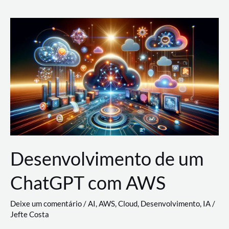
e
Acesso
(IAM)
na
Nuvem:
Google
Cloud,
AWS
e
Azure
Desenvolvimento de um
ChatGPT com AWS
Deixe um comentário
/
AI
,
AWS
,
Cloud
,
Desenvolvimento
,
IA
/
Jefte Costa