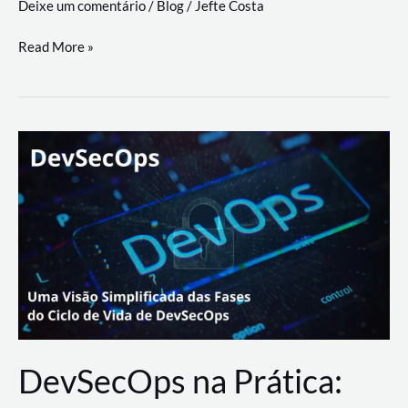
Deixe um comentário
/
Blog
/
Jefte Costa
a
workflows
teste
Read More »
triangulares
de
palyer
do
Youtube
Lance
Rural
DevSecOps na Prática: