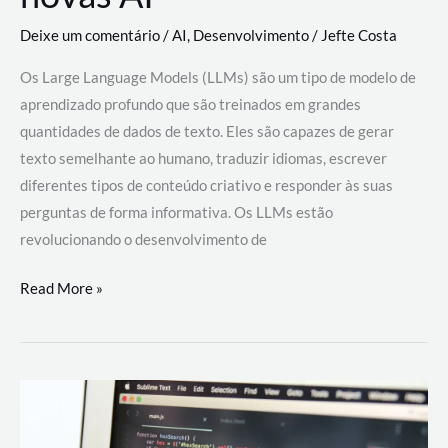
Deixe um comentário
/
AI
,
Desenvolvimento
/
Jefte Costa
Os Large Language Models (LLMs) são um tipo de modelo de
aprendizado profundo que são treinados em grandes
quantidades de dados de texto. Eles são capazes de gerar
texto semelhante ao humano, traduzir idiomas, escrever
diferentes tipos de conteúdo criativo e responder às suas
perguntas de forma informativa. Os LLMs estão
revolucionando o desenvolvimento de
Large
Read More »
Language
Models
(LLMs):
como
eles