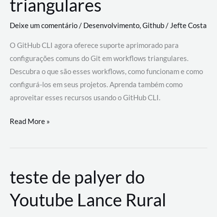
triangulares
Deixe um comentário
/
Desenvolvimento
,
Github
/
Jefte Costa
O GitHub CLI agora oferece suporte aprimorado para
configurações comuns do Git em workflows triangulares.
Descubra o que são esses workflows, como funcionam e como
configurá-los em seus projetos. Aprenda também como
aproveitar esses recursos usando o GitHub CLI.
GitHub
Read More »
CLI
revoluciona
fluxos
teste de palyer do
de
trabalho
Youtube Lance Rural
com
suporte