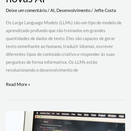
Deixe um comentário
/
AI
,
Desenvolvimento
/
Jefte Costa
Os Large Language Models (LLMs) são um tipo de modelo de
aprendizado profundo que são treinados em grandes
quantidades de dados de texto. Eles são capazes de gerar
texto semelhante ao humano, traduzir idiomas, escrever
diferentes tipos de conteúdo criativo e responder às suas
perguntas de forma informativa. Os LLMs estão
revolucionando o desenvolvimento de
Large
Read More »
Language
Models
(LLMs):
como
eles