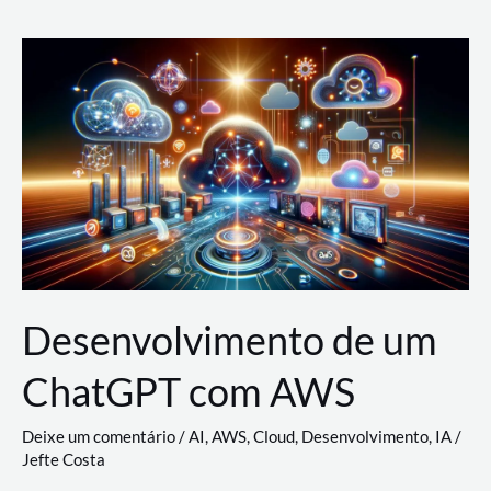
e
Acesso
(IAM)
na
Nuvem:
Google
Cloud,
AWS
e
Azure
Desenvolvimento de um
ChatGPT com AWS
Deixe um comentário
/
AI
,
AWS
,
Cloud
,
Desenvolvimento
,
IA
/
Jefte Costa