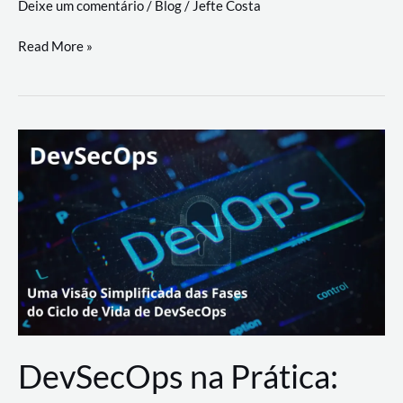
Deixe um comentário
/
Blog
/
Jefte Costa
a
workflows
teste
Read More »
triangulares
de
palyer
do
Youtube
Lance
Rural
DevSecOps na Prática: