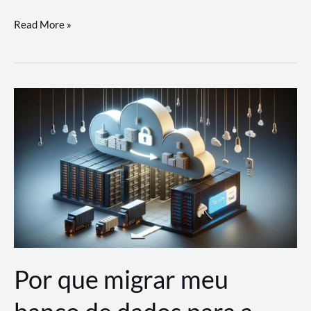
Utilizando
Read More »
as
Soluções
de
IA
Generativa
na
AWS
Por que migrar meu