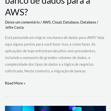
banco de dados para a
AWS?
Deixe um comentário
/
AWS
,
Cloud
,
Database
,
Database
/
Jefte Costa
Está pensando em migrar seu banco de dados para AWS? Veja
aqui alguns pontos para você fazer isso, e como fazer. As
aplicações de hoje enfrentam desafios sem precedentes,
incluindo o manuseio de grandes volumes de dados, a
complexidade dos tipos de dados e a lógica de negócios
sofisticada. Neste contexto, a migração de bancos
Por
Read More »
que
migrar
meu
banco