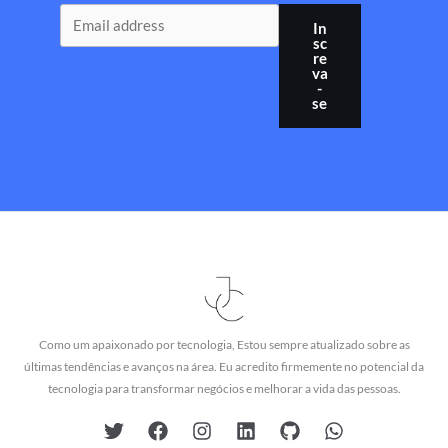
In
sc
re
va
-
se
Como um apaixonado por tecnologia, Estou sempre atualizado sobre as
últimas tendências e avanços na área. Eu acredito firmemente no potencial da
tecnologia para transformar negócios e melhorar a vida das pessoas.