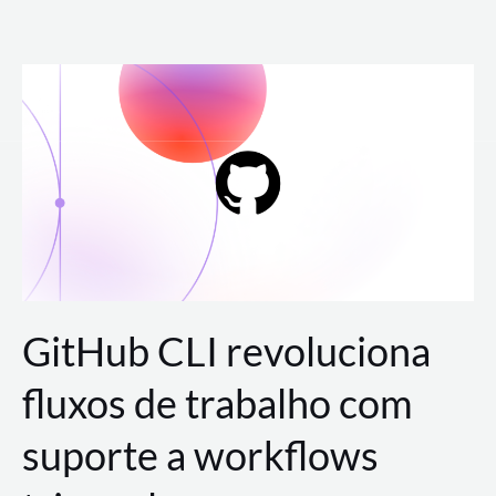
Ir
para
o
conteúdo
GitHub CLI revoluciona
fluxos de trabalho com
suporte a workflows