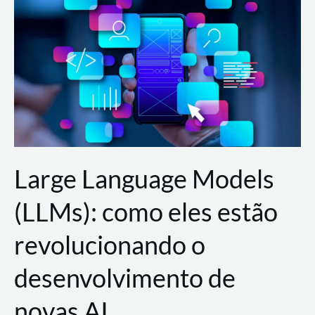
de
dados
para
a
AWS?
Large Language Models
(LLMs): como eles estão
revolucionando o
desenvolvimento de
novas AI