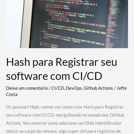
estão
revolucionando
o
desenvolvimento
de
novas
AI
Hash para Registrar seu
software com CI/CD
Deixe um comentário
/
CI/CD
,
DevOps
,
Github Actions
/
Jefte
Costa
Oi, pessoal! Hoje, vamos ver como criar Hash para Registrar
seu software com CI/CD, mergulhando no mundo dos GitHub
Actions. Vou mostrar como adicionar um SHA (identificador
único) no corpo da release, algo super útil para registros de