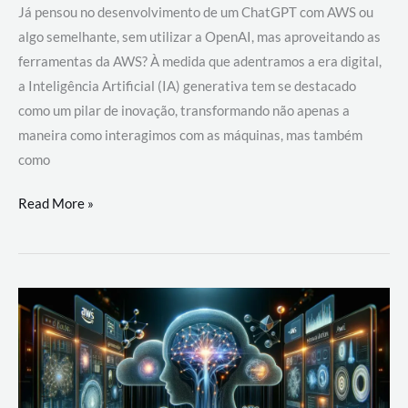
Já pensou no desenvolvimento de um ChatGPT com AWS ou
algo semelhante, sem utilizar a OpenAI, mas aproveitando as
ferramentas da AWS? À medida que adentramos a era digital,
a Inteligência Artificial (IA) generativa tem se destacado
como um pilar de inovação, transformando não apenas a
maneira como interagimos com as máquinas, mas também
como
Desenvolvimento
Read More »
de
um
ChatGPT
com
AWS