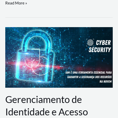
DevSecOps
Read More »
na
Prática:
Integrando
Desenvolvimento,
Segurança
e
Operações
Gerenciamento de
Identidade e Acesso