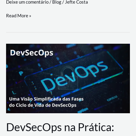
Deixe um comentário
/
Blog
/
Jefte Costa
a
workflows
teste
Read More »
triangulares
de
palyer
do
Youtube
Lance
Rural
DevSecOps na Prática: