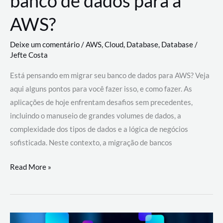
banco de dados para a
AWS?
Deixe um comentário
/
AWS
,
Cloud
,
Database
,
Database
/
Jefte Costa
Está pensando em migrar seu banco de dados para AWS? Veja
aqui alguns pontos para você fazer isso, e como fazer. As
aplicações de hoje enfrentam desafios sem precedentes,
incluindo o manuseio de grandes volumes de dados, a
complexidade dos tipos de dados e a lógica de negócios
sofisticada. Neste contexto, a migração de bancos
Por
Read More »
que
migrar
meu
banco