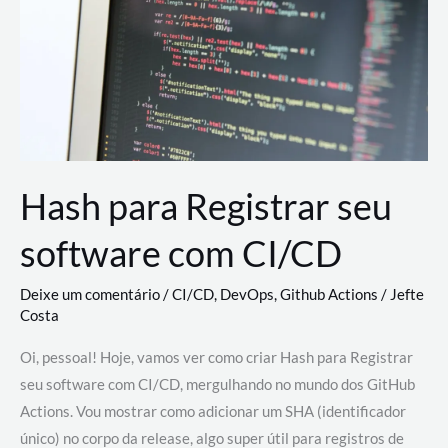
estão
revolucionando
o
desenvolvimento
de
novas
AI
Hash para Registrar seu
software com CI/CD
Deixe um comentário
/
CI/CD
,
DevOps
,
Github Actions
/
Jefte
Costa
Oi, pessoal! Hoje, vamos ver como criar Hash para Registrar
seu software com CI/CD, mergulhando no mundo dos GitHub
Actions. Vou mostrar como adicionar um SHA (identificador
único) no corpo da release, algo super útil para registros de