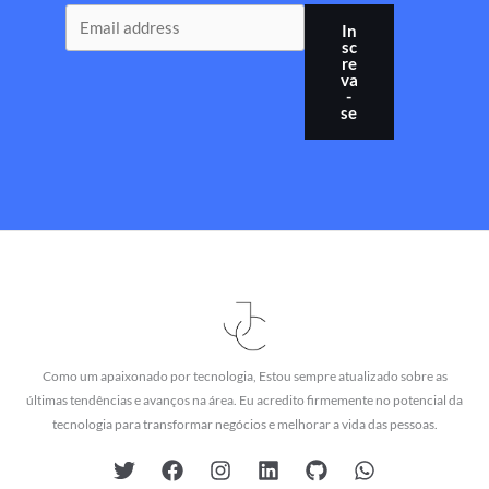
In
sc
re
va
-
se
Como um apaixonado por tecnologia, Estou sempre atualizado sobre as
últimas tendências e avanços na área. Eu acredito firmemente no potencial da
tecnologia para transformar negócios e melhorar a vida das pessoas.