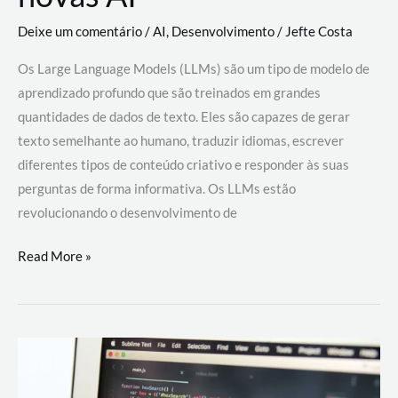
Deixe um comentário
/
AI
,
Desenvolvimento
/
Jefte Costa
Os Large Language Models (LLMs) são um tipo de modelo de
aprendizado profundo que são treinados em grandes
quantidades de dados de texto. Eles são capazes de gerar
texto semelhante ao humano, traduzir idiomas, escrever
diferentes tipos de conteúdo criativo e responder às suas
perguntas de forma informativa. Os LLMs estão
revolucionando o desenvolvimento de
Large
Read More »
Language
Models
(LLMs):
como
eles