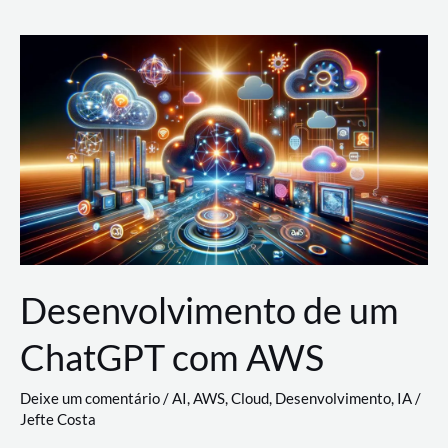
e
Acesso
(IAM)
na
Nuvem:
Google
Cloud,
AWS
e
Azure
Desenvolvimento de um
ChatGPT com AWS
Deixe um comentário
/
AI
,
AWS
,
Cloud
,
Desenvolvimento
,
IA
/
Jefte Costa