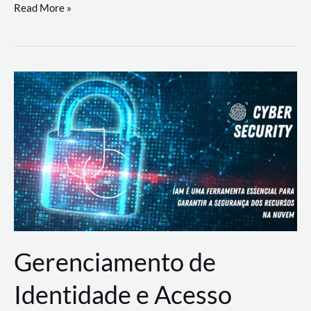
DevSecOps
Read More »
na
Prática:
Integrando
Desenvolvimento,
Segurança
e
Operações
Gerenciamento de
Identidade e Acesso