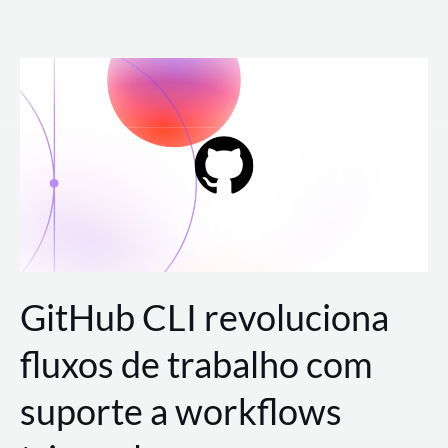
Ir
para
o
conteúdo
GitHub CLI revoluciona
fluxos de trabalho com
suporte a workflows