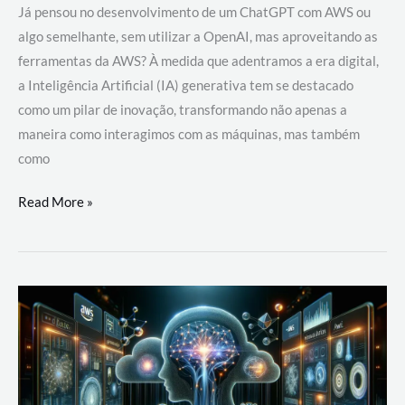
Já pensou no desenvolvimento de um ChatGPT com AWS ou
algo semelhante, sem utilizar a OpenAI, mas aproveitando as
ferramentas da AWS? À medida que adentramos a era digital,
a Inteligência Artificial (IA) generativa tem se destacado
como um pilar de inovação, transformando não apenas a
maneira como interagimos com as máquinas, mas também
como
Desenvolvimento
Read More »
de
um
ChatGPT
com
AWS