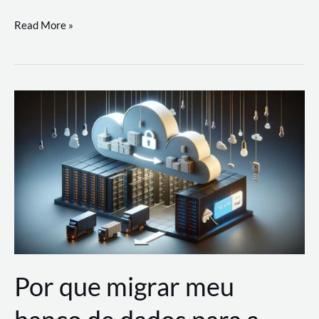
Utilizando
Read More »
as
Soluções
de
IA
Generativa
na
AWS
Por que migrar meu