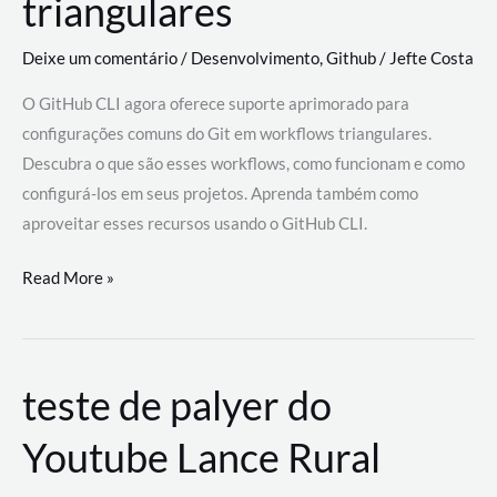
triangulares
Deixe um comentário
/
Desenvolvimento
,
Github
/
Jefte Costa
O GitHub CLI agora oferece suporte aprimorado para
configurações comuns do Git em workflows triangulares.
Descubra o que são esses workflows, como funcionam e como
configurá-los em seus projetos. Aprenda também como
aproveitar esses recursos usando o GitHub CLI.
GitHub
Read More »
CLI
revoluciona
fluxos
teste de palyer do
de
trabalho
Youtube Lance Rural
com
suporte