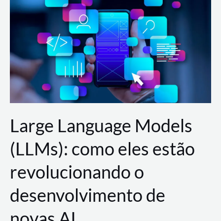
de
dados
para
a
AWS?
Large Language Models
(LLMs): como eles estão
revolucionando o
desenvolvimento de
novas AI