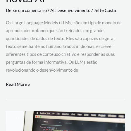
Deixe um comentário
/
AI
,
Desenvolvimento
/
Jefte Costa
Os Large Language Models (LLMs) são um tipo de modelo de
aprendizado profundo que são treinados em grandes
quantidades de dados de texto. Eles são capazes de gerar
texto semelhante ao humano, traduzir idiomas, escrever
diferentes tipos de conteúdo criativo e responder às suas
perguntas de forma informativa. Os LLMs estão
revolucionando o desenvolvimento de
Large
Read More »
Language
Models
(LLMs):
como
eles