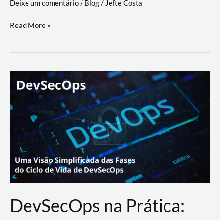
Deixe um comentário
/
Blog
/
Jefte Costa
a
workflows
teste
Read More »
triangulares
de
palyer
do
Youtube
Lance
Rural
DevSecOps na Prática: