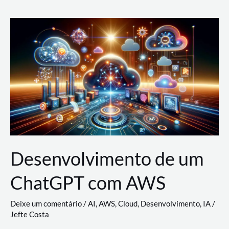
e
Acesso
(IAM)
na
Nuvem:
Google
Cloud,
AWS
e
Azure
Desenvolvimento de um
ChatGPT com AWS
Deixe um comentário
/
AI
,
AWS
,
Cloud
,
Desenvolvimento
,
IA
/
Jefte Costa