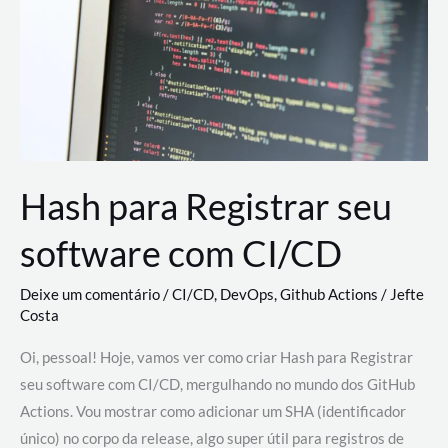
estão
revolucionando
o
desenvolvimento
de
novas
AI
Hash para Registrar seu
software com CI/CD
Deixe um comentário
/
CI/CD
,
DevOps
,
Github Actions
/
Jefte
Costa
Oi, pessoal! Hoje, vamos ver como criar Hash para Registrar
seu software com CI/CD, mergulhando no mundo dos GitHub
Actions. Vou mostrar como adicionar um SHA (identificador
único) no corpo da release, algo super útil para registros de