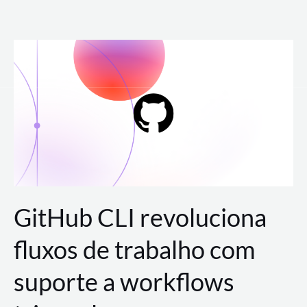
Ir
para
o
conteúdo
GitHub CLI revoluciona
fluxos de trabalho com
suporte a workflows