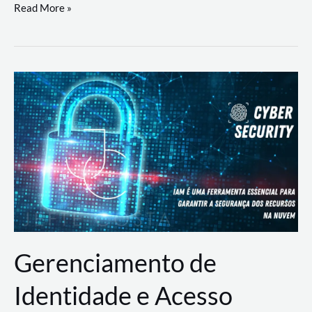
DevSecOps
Read More »
na
Prática:
Integrando
Desenvolvimento,
Segurança
e
Operações
Gerenciamento de
Identidade e Acesso