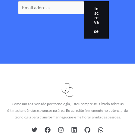
In
sc
re
va
-
se
Como um apaixonado por tecnologia, Estou sempre atualizado sobre as
últimas tendências e avanços na área. Eu acredito firmemente no potencial da
tecnologia para transformar negócios e melhorar a vida das pessoas.