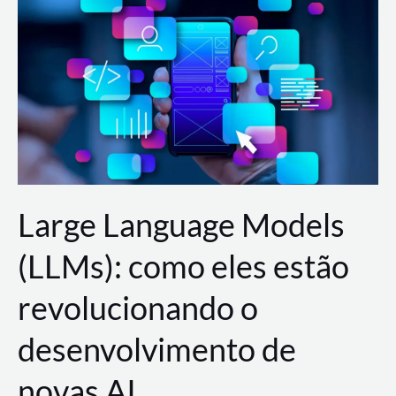
de
dados
para
a
AWS?
Large Language Models
(LLMs): como eles estão
revolucionando o
desenvolvimento de
novas AI