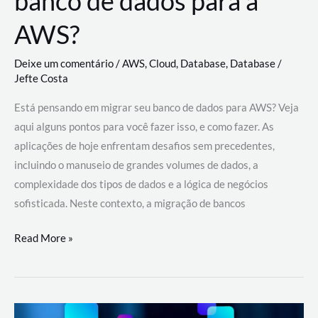
banco de dados para a
AWS?
Deixe um comentário
/
AWS
,
Cloud
,
Database
,
Database
/
Jefte Costa
Está pensando em migrar seu banco de dados para AWS? Veja
aqui alguns pontos para você fazer isso, e como fazer. As
aplicações de hoje enfrentam desafios sem precedentes,
incluindo o manuseio de grandes volumes de dados, a
complexidade dos tipos de dados e a lógica de negócios
sofisticada. Neste contexto, a migração de bancos
Por
Read More »
que
migrar
meu
banco