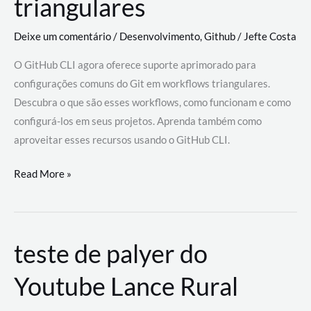
triangulares
Deixe um comentário
/
Desenvolvimento
,
Github
/
Jefte Costa
O GitHub CLI agora oferece suporte aprimorado para
configurações comuns do Git em workflows triangulares.
Descubra o que são esses workflows, como funcionam e como
configurá-los em seus projetos. Aprenda também como
aproveitar esses recursos usando o GitHub CLI.
GitHub
Read More »
CLI
revoluciona
fluxos
teste de palyer do
de
trabalho
Youtube Lance Rural
com
suporte