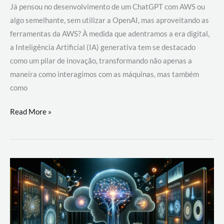
Já pensou no desenvolvimento de um ChatGPT com AWS ou
algo semelhante, sem utilizar a OpenAI, mas aproveitando as
ferramentas da AWS? À medida que adentramos a era digital,
a Inteligência Artificial (IA) generativa tem se destacado
como um pilar de inovação, transformando não apenas a
maneira como interagimos com as máquinas, mas também
como
Desenvolvimento
Read More »
de
um
ChatGPT
com
AWS