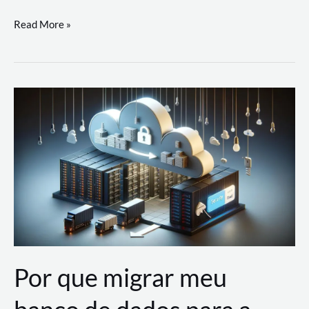
Utilizando
Read More »
as
Soluções
de
IA
Generativa
na
AWS
Por que migrar meu