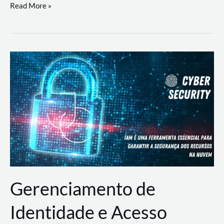
DevSecOps
Read More »
na
Prática:
Integrando
Desenvolvimento,
Segurança
e
Operações
Gerenciamento de
Identidade e Acesso