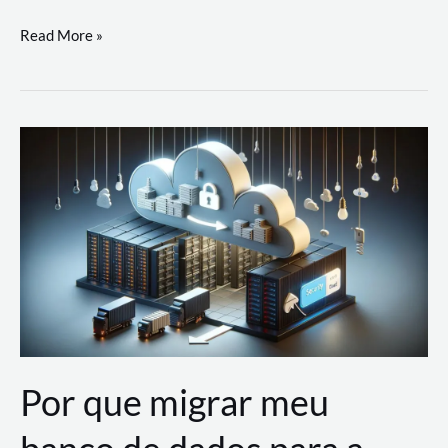
Utilizando
Read More »
as
Soluções
de
IA
Generativa
na
AWS
Por que migrar meu