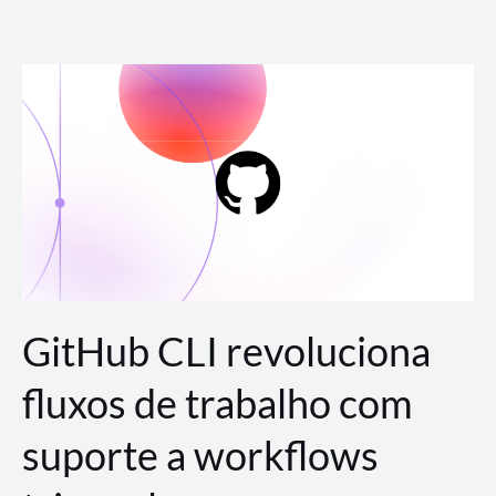
Ir
para
o
conteúdo
GitHub CLI revoluciona
fluxos de trabalho com
suporte a workflows