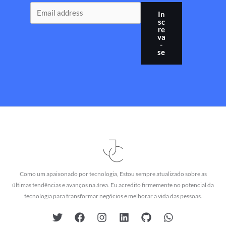
In
sc
re
va
-
se
Como um apaixonado por tecnologia, Estou sempre atualizado sobre as
últimas tendências e avanços na área. Eu acredito firmemente no potencial da
tecnologia para transformar negócios e melhorar a vida das pessoas.