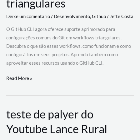
triangulares
Deixe um comentário
/
Desenvolvimento
,
Github
/
Jefte Costa
O GitHub CLI agora oferece suporte aprimorado para
configurações comuns do Git em workflows triangulares.
Descubra o que são esses workflows, como funcionam e como
configurá-los em seus projetos. Aprenda também como
aproveitar esses recursos usando o GitHub CLI.
GitHub
Read More »
CLI
revoluciona
fluxos
teste de palyer do
de
trabalho
Youtube Lance Rural
com
suporte