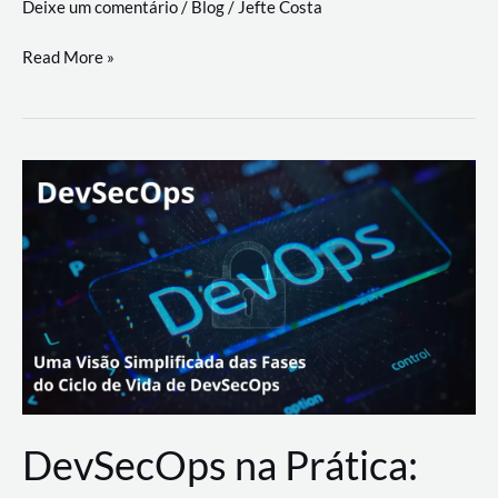
Deixe um comentário
/
Blog
/
Jefte Costa
a
workflows
teste
Read More »
triangulares
de
palyer
do
Youtube
Lance
Rural
DevSecOps na Prática: