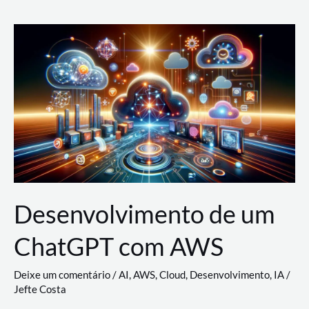
e
Acesso
(IAM)
na
Nuvem:
Google
Cloud,
AWS
e
Azure
Desenvolvimento de um
ChatGPT com AWS
Deixe um comentário
/
AI
,
AWS
,
Cloud
,
Desenvolvimento
,
IA
/
Jefte Costa