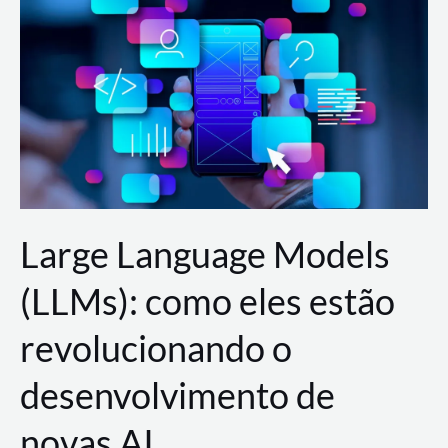
de
dados
para
a
AWS?
Large Language Models
(LLMs): como eles estão
revolucionando o
desenvolvimento de
novas AI