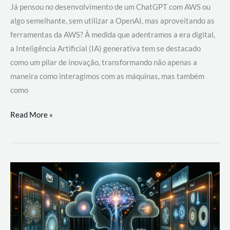
Já pensou no desenvolvimento de um ChatGPT com AWS ou
algo semelhante, sem utilizar a OpenAI, mas aproveitando as
ferramentas da AWS? À medida que adentramos a era digital,
a Inteligência Artificial (IA) generativa tem se destacado
como um pilar de inovação, transformando não apenas a
maneira como interagimos com as máquinas, mas também
como
Desenvolvimento
Read More »
de
um
ChatGPT
com
AWS