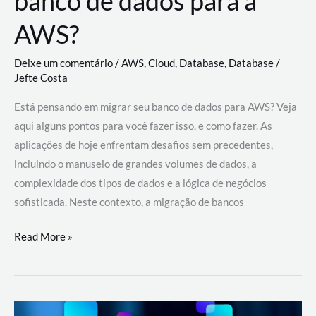
banco de dados para a
AWS?
Deixe um comentário
/
AWS
,
Cloud
,
Database
,
Database
/
Jefte Costa
Está pensando em migrar seu banco de dados para AWS? Veja
aqui alguns pontos para você fazer isso, e como fazer. As
aplicações de hoje enfrentam desafios sem precedentes,
incluindo o manuseio de grandes volumes de dados, a
complexidade dos tipos de dados e a lógica de negócios
sofisticada. Neste contexto, a migração de bancos
Por
Read More »
que
migrar
meu
banco