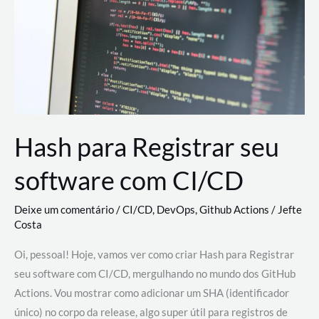
estão
revolucionando
o
desenvolvimento
de
novas
AI
Hash para Registrar seu
software com CI/CD
Deixe um comentário
/
CI/CD
,
DevOps
,
Github Actions
/
Jefte
Costa
Oi, pessoal! Hoje, vamos ver como criar Hash para Registrar
seu software com CI/CD, mergulhando no mundo dos GitHub
Actions. Vou mostrar como adicionar um SHA (identificador
único) no corpo da release, algo super útil para registros de