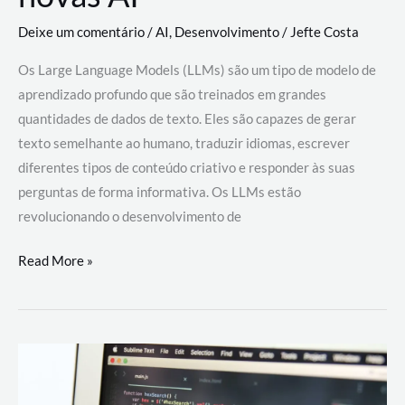
Deixe um comentário
/
AI
,
Desenvolvimento
/
Jefte Costa
Os Large Language Models (LLMs) são um tipo de modelo de
aprendizado profundo que são treinados em grandes
quantidades de dados de texto. Eles são capazes de gerar
texto semelhante ao humano, traduzir idiomas, escrever
diferentes tipos de conteúdo criativo e responder às suas
perguntas de forma informativa. Os LLMs estão
revolucionando o desenvolvimento de
Large
Read More »
Language
Models
(LLMs):
como
eles