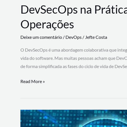
DevSecOps na Prática
Operações
Deixe um comentário
/
DevOps
/
Jefte Costa
O DevSecOps é uma abordagem colaborativa que integra
vida do software. Mas muitas pessoas acham que DevO
de forma simplificada as fases do ciclo de vida de Dev
DevSecOps
Read More »
na
Prática:
Integrando
Desenvolvimento,
Segurança