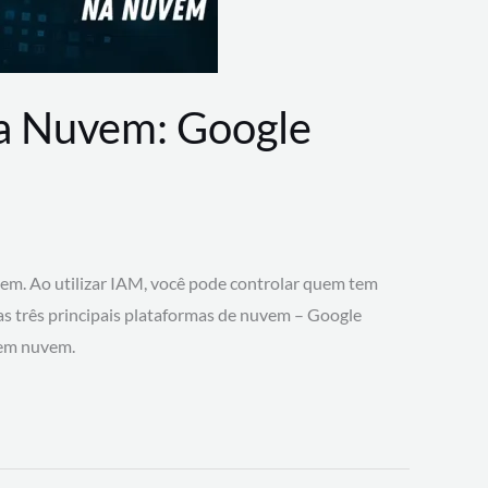
na Nuvem: Google
vem. Ao utilizar IAM, você pode controlar quem tem
 as três principais plataformas de nuvem – Google
 em nuvem.