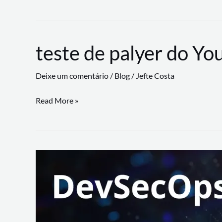
CLI
revoluciona
fluxos
teste de palyer do Yo
de
trabalho
Deixe um comentário
/
Blog
/
Jefte Costa
com
suporte
teste
Read More »
a
de
workflows
palyer
triangulares
do
Youtube
Lance
Rural