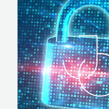
e
Operações