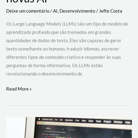
Deixe um comentário
/
AI
,
Desenvolvimento
/
Jefte Costa
Os Large Language Models (LLMs) são um tipo de modelo de
aprendizado profundo que são treinados em grandes
quantidades de dados de texto. Eles são capazes de gerar
texto semelhante ao humano, traduzir idiomas, escrever
diferentes tipos de conteúdo criativo e responder às suas
perguntas de forma informativa. Os LLMs estão
revolucionando o desenvolvimento de
Large
Read More »
Language
Models
(LLMs):
como
eles