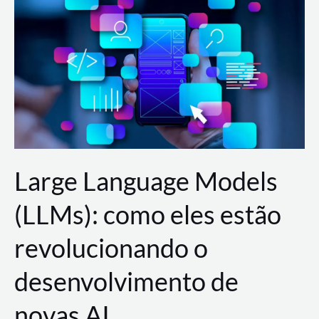
de
dados
para
a
AWS?
Large Language Models
(LLMs): como eles estão
revolucionando o
desenvolvimento de
novas AI