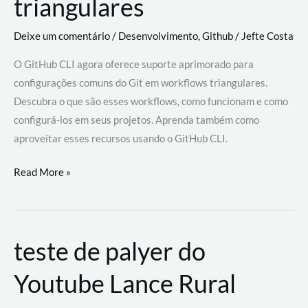
triangulares
Deixe um comentário
/
Desenvolvimento
,
Github
/
Jefte Costa
O GitHub CLI agora oferece suporte aprimorado para
configurações comuns do Git em workflows triangulares.
Descubra o que são esses workflows, como funcionam e como
configurá-los em seus projetos. Aprenda também como
aproveitar esses recursos usando o GitHub CLI.
GitHub
Read More »
CLI
revoluciona
fluxos
teste de palyer do
de
trabalho
Youtube Lance Rural
com
suporte