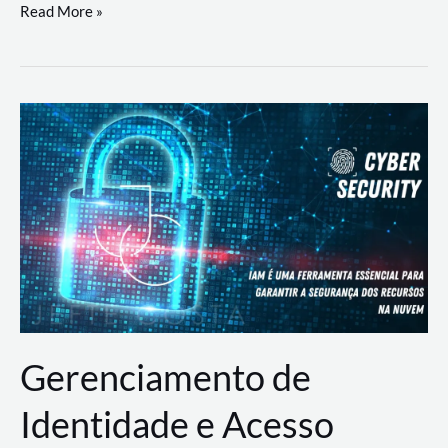
DevSecOps
Read More »
na
Prática:
Integrando
Desenvolvimento,
Segurança
e
Operações
Gerenciamento de
Identidade e Acesso