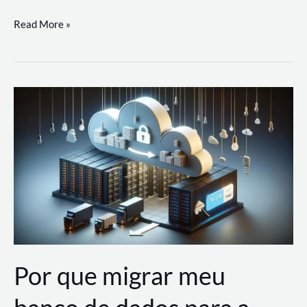
Utilizando
Read More »
as
Soluções
de
IA
Generativa
na
AWS
Por que migrar meu