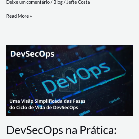
Deixe um comentário
/
Blog
/
Jefte Costa
a
workflows
teste
Read More »
triangulares
de
palyer
do
Youtube
Lance
Rural
DevSecOps na Prática: