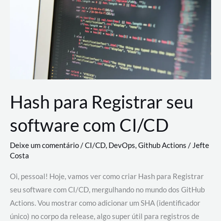
estão
revolucionando
o
desenvolvimento
de
novas
AI
Hash para Registrar seu
software com CI/CD
Deixe um comentário
/
CI/CD
,
DevOps
,
Github Actions
/
Jefte
Costa
Oi, pessoal! Hoje, vamos ver como criar Hash para Registrar
seu software com CI/CD, mergulhando no mundo dos GitHub
Actions. Vou mostrar como adicionar um SHA (identificador
único) no corpo da release, algo super útil para registros de