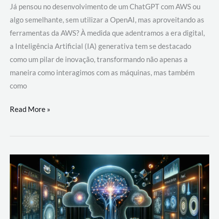
Já pensou no desenvolvimento de um ChatGPT com AWS ou
algo semelhante, sem utilizar a OpenAI, mas aproveitando as
ferramentas da AWS? À medida que adentramos a era digital,
a Inteligência Artificial (IA) generativa tem se destacado
como um pilar de inovação, transformando não apenas a
maneira como interagimos com as máquinas, mas também
como
Desenvolvimento
Read More »
de
um
ChatGPT
com
AWS