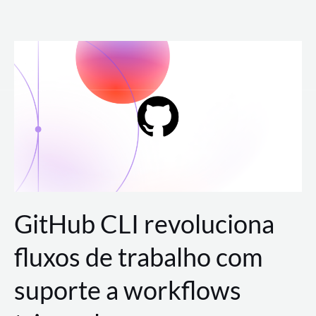
Ir
para
o
conteúdo
GitHub CLI revoluciona
fluxos de trabalho com
suporte a workflows