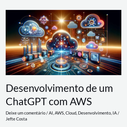
e
Acesso
(IAM)
na
Nuvem:
Google
Cloud,
AWS
e
Azure
Desenvolvimento de um
ChatGPT com AWS
Deixe um comentário
/
AI
,
AWS
,
Cloud
,
Desenvolvimento
,
IA
/
Jefte Costa