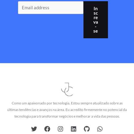
In
sc
re
va
-
se
Como um apaixonado por tecnologia, Estou sempre atualizado sobre as
últimas tendências e avanços na área. Eu acredito firmemente no potencial da
tecnologia para transformar negócios e melhorar a vida das pessoas.