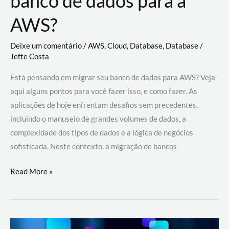
banco de dados para a
AWS?
Deixe um comentário
/
AWS
,
Cloud
,
Database
,
Database
/
Jefte Costa
Está pensando em migrar seu banco de dados para AWS? Veja
aqui alguns pontos para você fazer isso, e como fazer. As
aplicações de hoje enfrentam desafios sem precedentes,
incluindo o manuseio de grandes volumes de dados, a
complexidade dos tipos de dados e a lógica de negócios
sofisticada. Neste contexto, a migração de bancos
Por
Read More »
que
migrar
meu
banco