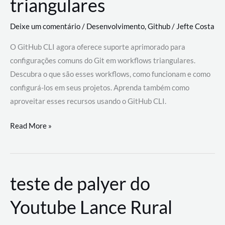
triangulares
Deixe um comentário
/
Desenvolvimento
,
Github
/
Jefte Costa
O GitHub CLI agora oferece suporte aprimorado para
configurações comuns do Git em workflows triangulares.
Descubra o que são esses workflows, como funcionam e como
configurá-los em seus projetos. Aprenda também como
aproveitar esses recursos usando o GitHub CLI.
GitHub
Read More »
CLI
revoluciona
fluxos
teste de palyer do
de
trabalho
Youtube Lance Rural
com
suporte