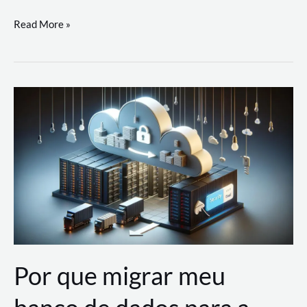
Utilizando
Read More »
as
Soluções
de
IA
Generativa
na
AWS
Por que migrar meu