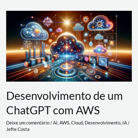
e
Acesso
(IAM)
na
Nuvem:
Google
Cloud,
AWS
e
Azure
Desenvolvimento de um
ChatGPT com AWS
Deixe um comentário
/
AI
,
AWS
,
Cloud
,
Desenvolvimento
,
IA
/
Jefte Costa