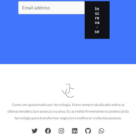
In
sc
re
va
-
se
Como um apaixonado por tecnologia, Estou sempre atualizado sobre as
últimas tendências e avanços na área. Eu acredito firmemente no potencial da
tecnologia para transformar negócios e melhorar a vida das pessoas.