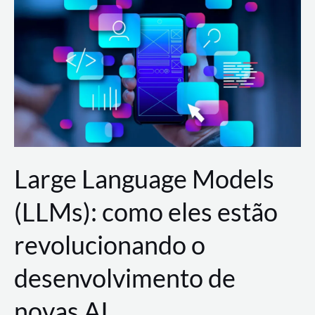
de
dados
para
a
AWS?
Large Language Models
(LLMs): como eles estão
revolucionando o
desenvolvimento de
novas AI