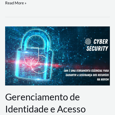
DevSecOps
Read More »
na
Prática:
Integrando
Desenvolvimento,
Segurança
e
Operações
Gerenciamento de
Identidade e Acesso