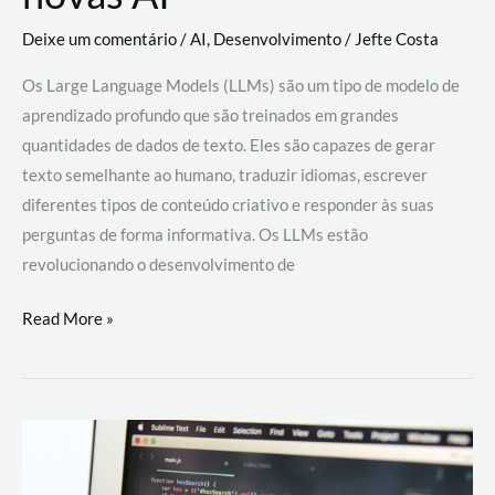
Deixe um comentário
/
AI
,
Desenvolvimento
/
Jefte Costa
Os Large Language Models (LLMs) são um tipo de modelo de
aprendizado profundo que são treinados em grandes
quantidades de dados de texto. Eles são capazes de gerar
texto semelhante ao humano, traduzir idiomas, escrever
diferentes tipos de conteúdo criativo e responder às suas
perguntas de forma informativa. Os LLMs estão
revolucionando o desenvolvimento de
Large
Read More »
Language
Models
(LLMs):
como
eles