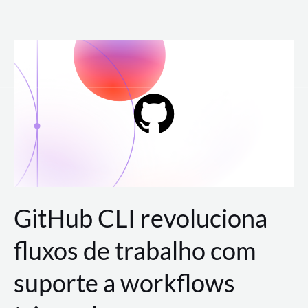
Ir
para
o
conteúdo
GitHub CLI revoluciona
fluxos de trabalho com
suporte a workflows