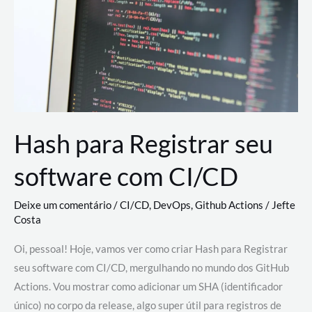
estão
revolucionando
o
desenvolvimento
de
novas
AI
Hash para Registrar seu
software com CI/CD
Deixe um comentário
/
CI/CD
,
DevOps
,
Github Actions
/
Jefte
Costa
Oi, pessoal! Hoje, vamos ver como criar Hash para Registrar
seu software com CI/CD, mergulhando no mundo dos GitHub
Actions. Vou mostrar como adicionar um SHA (identificador
único) no corpo da release, algo super útil para registros de