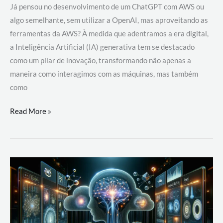
Já pensou no desenvolvimento de um ChatGPT com AWS ou
algo semelhante, sem utilizar a OpenAI, mas aproveitando as
ferramentas da AWS? À medida que adentramos a era digital,
a Inteligência Artificial (IA) generativa tem se destacado
como um pilar de inovação, transformando não apenas a
maneira como interagimos com as máquinas, mas também
como
Desenvolvimento
Read More »
de
um
ChatGPT
com
AWS