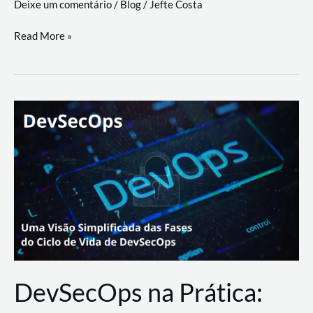
Deixe um comentário
/
Blog
/
Jefte Costa
a
workflows
teste
Read More »
triangulares
de
palyer
do
Youtube
Lance
Rural
DevSecOps na Prática: