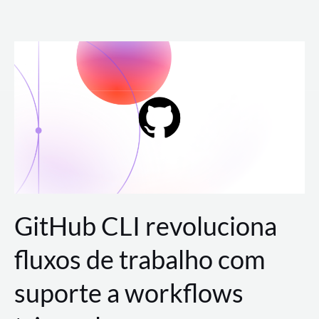
Ir
para
o
conteúdo
GitHub CLI revoluciona
fluxos de trabalho com
suporte a workflows