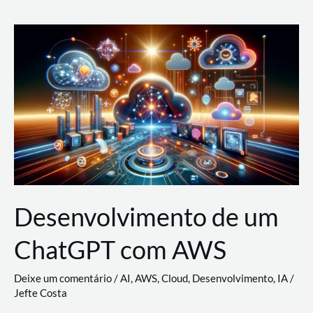
e
Acesso
(IAM)
na
Nuvem:
Google
Cloud,
AWS
e
Azure
Desenvolvimento de um
ChatGPT com AWS
Deixe um comentário
/
AI
,
AWS
,
Cloud
,
Desenvolvimento
,
IA
/
Jefte Costa