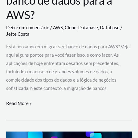
banco de dados para a
AWS?
Deixe um comentário
/
AWS
,
Cloud
,
Database
,
Database
/
Jefte Costa
Está pensando em migrar seu banco de dados para AWS? Veja
aqui alguns pontos para você fazer isso, e como fazer. As
aplicações de hoje enfrentam desafios sem precedentes,
incluindo o manuseio de grandes volumes de dados, a
complexidade dos tipos de dados e a lógica de negócios
sofisticada. Neste contexto, a migração de bancos
Por
Read More »
que
migrar
meu
banco