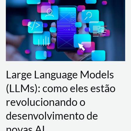
de
dados
para
a
AWS?
Large Language Models
(LLMs): como eles estão
revolucionando o
desenvolvimento de
novas AI