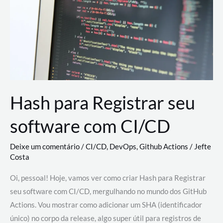
estão
revolucionando
o
desenvolvimento
de
novas
AI
Hash para Registrar seu
software com CI/CD
Deixe um comentário
/
CI/CD
,
DevOps
,
Github Actions
/
Jefte
Costa
Oi, pessoal! Hoje, vamos ver como criar Hash para Registrar
seu software com CI/CD, mergulhando no mundo dos GitHub
Actions. Vou mostrar como adicionar um SHA (identificador
único) no corpo da release, algo super útil para registros de