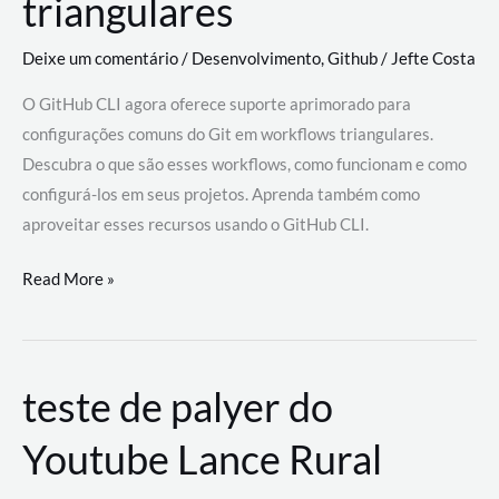
triangulares
Deixe um comentário
/
Desenvolvimento
,
Github
/
Jefte Costa
O GitHub CLI agora oferece suporte aprimorado para
configurações comuns do Git em workflows triangulares.
Descubra o que são esses workflows, como funcionam e como
configurá-los em seus projetos. Aprenda também como
aproveitar esses recursos usando o GitHub CLI.
GitHub
Read More »
CLI
revoluciona
fluxos
teste de palyer do
de
trabalho
Youtube Lance Rural
com
suporte