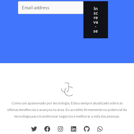
In
sc
re
va
-
se
Como um apaixonado por tecnologia, Estou sempre atualizado sobre as
últimas tendências e avanços na área. Eu acredito firmemente no potencial da
tecnologia para transformar negócios e melhorar a vida das pessoas.