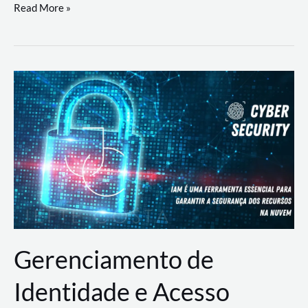
DevSecOps
Read More »
na
Prática:
Integrando
Desenvolvimento,
Segurança
e
Operações
Gerenciamento de
Identidade e Acesso