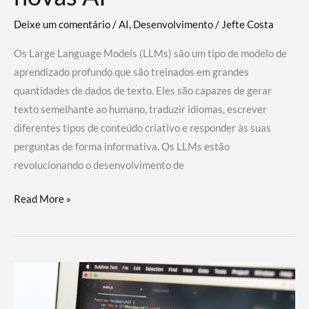
Deixe um comentário
/
AI
,
Desenvolvimento
/
Jefte Costa
Os Large Language Models (LLMs) são um tipo de modelo de
aprendizado profundo que são treinados em grandes
quantidades de dados de texto. Eles são capazes de gerar
texto semelhante ao humano, traduzir idiomas, escrever
diferentes tipos de conteúdo criativo e responder às suas
perguntas de forma informativa. Os LLMs estão
revolucionando o desenvolvimento de
Large
Read More »
Language
Models
(LLMs):
como
eles