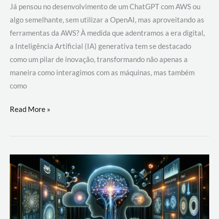
Já pensou no desenvolvimento de um ChatGPT com AWS ou
algo semelhante, sem utilizar a OpenAI, mas aproveitando as
ferramentas da AWS? À medida que adentramos a era digital,
a Inteligência Artificial (IA) generativa tem se destacado
como um pilar de inovação, transformando não apenas a
maneira como interagimos com as máquinas, mas também
como
Desenvolvimento
Read More »
de
um
ChatGPT
com
AWS