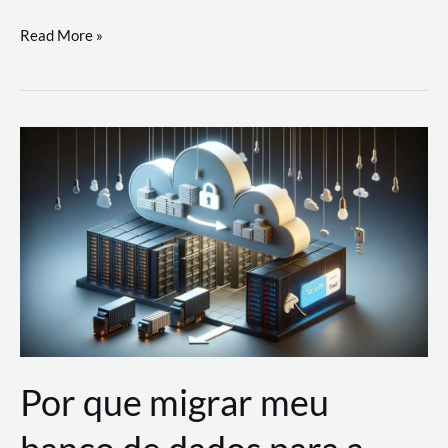
Utilizando
Read More »
as
Soluções
de
IA
Generativa
na
AWS
Por que migrar meu