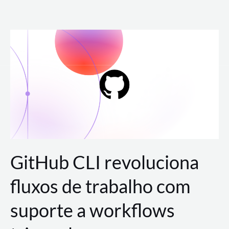
Ir
para
o
conteúdo
GitHub CLI revoluciona
fluxos de trabalho com
suporte a workflows