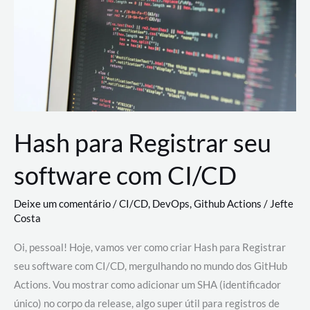
estão
revolucionando
o
desenvolvimento
de
novas
AI
Hash para Registrar seu
software com CI/CD
Deixe um comentário
/
CI/CD
,
DevOps
,
Github Actions
/
Jefte
Costa
Oi, pessoal! Hoje, vamos ver como criar Hash para Registrar
seu software com CI/CD, mergulhando no mundo dos GitHub
Actions. Vou mostrar como adicionar um SHA (identificador
único) no corpo da release, algo super útil para registros de