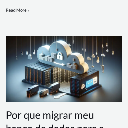
Utilizando
Read More »
as
Soluções
de
IA
Generativa
na
AWS
Por que migrar meu