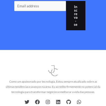
In
sc
re
va
-
se
Como um apaixonado por tecnologia, Estou sempre atualizado sobre as
últimas tendências e avanços na área. Eu acredito firmemente no potencial da
tecnologia para transformar negócios e melhorar a vida das pessoas.