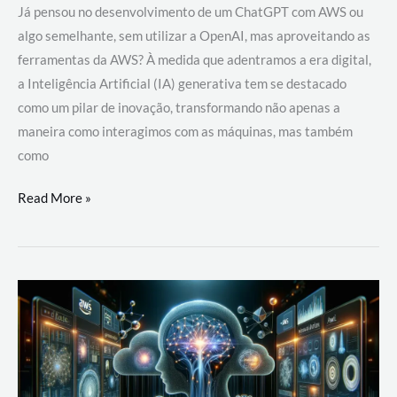
Já pensou no desenvolvimento de um ChatGPT com AWS ou
algo semelhante, sem utilizar a OpenAI, mas aproveitando as
ferramentas da AWS? À medida que adentramos a era digital,
a Inteligência Artificial (IA) generativa tem se destacado
como um pilar de inovação, transformando não apenas a
maneira como interagimos com as máquinas, mas também
como
Desenvolvimento
Read More »
de
um
ChatGPT
com
AWS