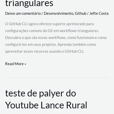
triangulares
Deixe um comentário
/
Desenvolvimento
,
Github
/
Jefte Costa
O GitHub CLI agora oferece suporte aprimorado para
configurações comuns do Git em workflows triangulares.
Descubra o que são esses workflows, como funcionam e como
configurá-los em seus projetos. Aprenda também como
aproveitar esses recursos usando o GitHub CLI.
GitHub
Read More »
CLI
revoluciona
fluxos
teste de palyer do
de
trabalho
Youtube Lance Rural
com
suporte