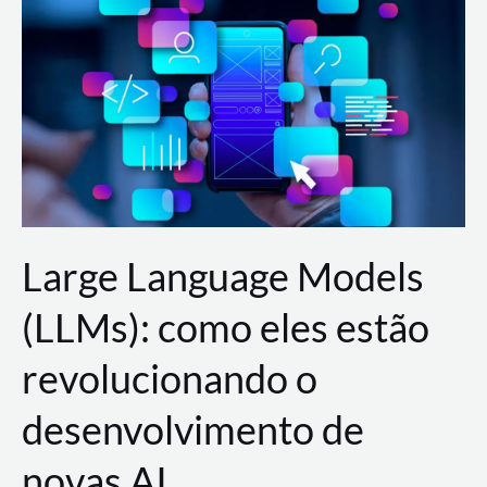
de
dados
para
a
AWS?
Large Language Models
(LLMs): como eles estão
revolucionando o
desenvolvimento de
novas AI