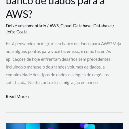
banco de dados para a
AWS?
Deixe um comentário
/
AWS
,
Cloud
,
Database
,
Database
/
Jefte Costa
Está pensando em migrar seu banco de dados para AWS? Veja
aqui alguns pontos para você fazer isso, e como fazer. As
aplicações de hoje enfrentam desafios sem precedentes,
incluindo o manuseio de grandes volumes de dados, a
complexidade dos tipos de dados e a lógica de negócios
sofisticada. Neste contexto, a migração de bancos
Por
Read More »
que
migrar
meu
banco