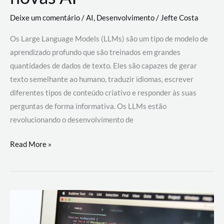
Deixe um comentário
/
AI
,
Desenvolvimento
/
Jefte Costa
Os Large Language Models (LLMs) são um tipo de modelo de
aprendizado profundo que são treinados em grandes
quantidades de dados de texto. Eles são capazes de gerar
texto semelhante ao humano, traduzir idiomas, escrever
diferentes tipos de conteúdo criativo e responder às suas
perguntas de forma informativa. Os LLMs estão
revolucionando o desenvolvimento de
Large
Read More »
Language
Models
(LLMs):
como
eles