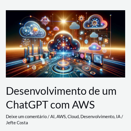
e
Acesso
(IAM)
na
Nuvem:
Google
Cloud,
AWS
e
Azure
Desenvolvimento de um
ChatGPT com AWS
Deixe um comentário
/
AI
,
AWS
,
Cloud
,
Desenvolvimento
,
IA
/
Jefte Costa