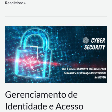
DevSecOps
Read More »
na
Prática:
Integrando
Desenvolvimento,
Segurança
e
Operações
Gerenciamento de
Identidade e Acesso