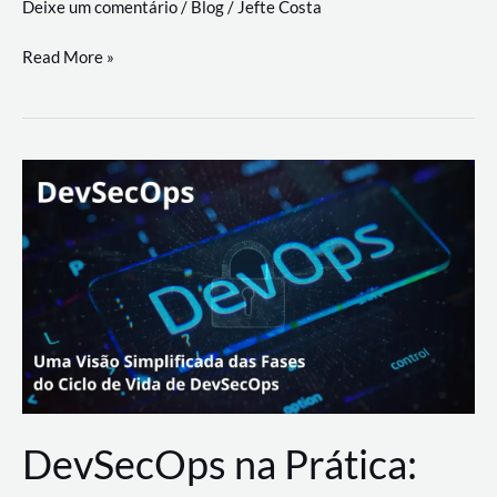
Deixe um comentário
/
Blog
/
Jefte Costa
a
workflows
teste
Read More »
triangulares
de
palyer
do
Youtube
Lance
Rural
DevSecOps na Prática: