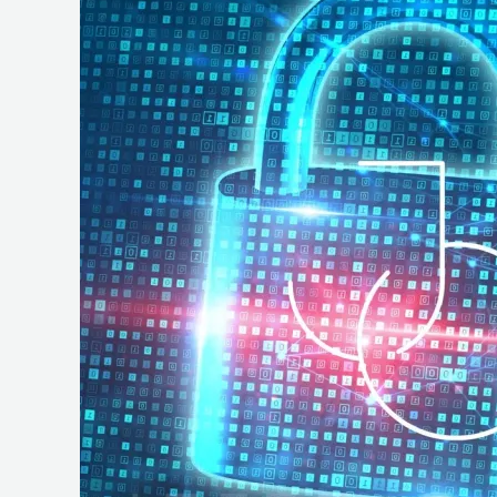
e
Operações