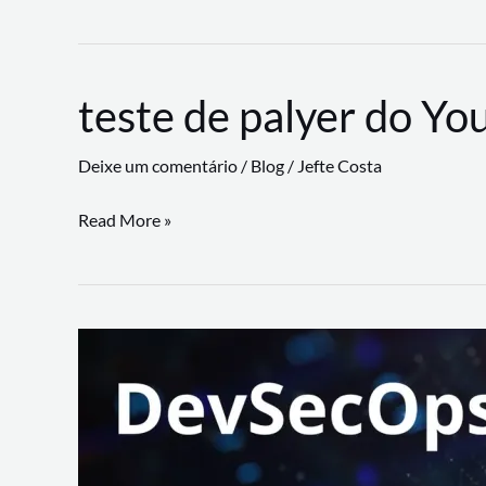
CLI
revoluciona
fluxos
teste de palyer do Yo
de
trabalho
Deixe um comentário
/
Blog
/
Jefte Costa
com
suporte
teste
Read More »
a
de
workflows
palyer
triangulares
do
Youtube
Lance
Rural