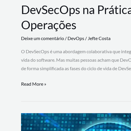
DevSecOps na Prática
Operações
Deixe um comentário
/
DevOps
/
Jefte Costa
O DevSecOps é uma abordagem colaborativa que integra
vida do software. Mas muitas pessoas acham que DevO
de forma simplificada as fases do ciclo de vida de Dev
DevSecOps
Read More »
na
Prática:
Integrando
Desenvolvimento,
Segurança