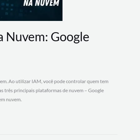
na Nuvem: Google
vem. Ao utilizar IAM, você pode controlar quem tem
 as três principais plataformas de nuvem – Google
 em nuvem.