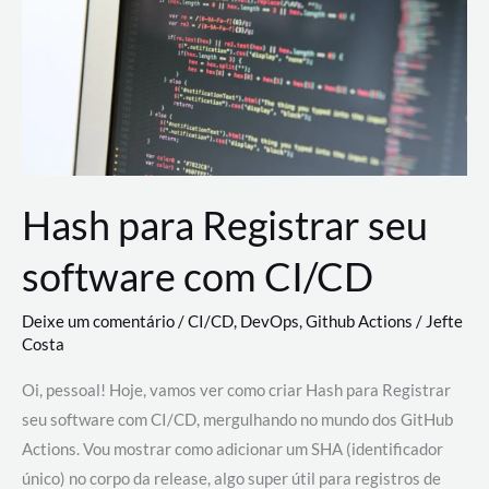
estão
revolucionando
o
desenvolvimento
de
novas
AI
Hash para Registrar seu
software com CI/CD
Deixe um comentário
/
CI/CD
,
DevOps
,
Github Actions
/
Jefte
Costa
Oi, pessoal! Hoje, vamos ver como criar Hash para Registrar
seu software com CI/CD, mergulhando no mundo dos GitHub
Actions. Vou mostrar como adicionar um SHA (identificador
único) no corpo da release, algo super útil para registros de