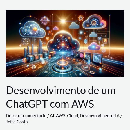
e
Acesso
(IAM)
na
Nuvem:
Google
Cloud,
AWS
e
Azure
Desenvolvimento de um
ChatGPT com AWS
Deixe um comentário
/
AI
,
AWS
,
Cloud
,
Desenvolvimento
,
IA
/
Jefte Costa