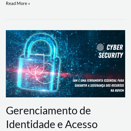
DevSecOps
Read More »
na
Prática:
Integrando
Desenvolvimento,
Segurança
e
Operações
Gerenciamento de
Identidade e Acesso