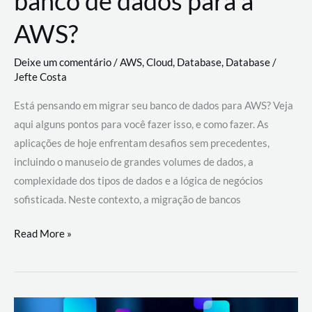
banco de dados para a
AWS?
Deixe um comentário
/
AWS
,
Cloud
,
Database
,
Database
/
Jefte Costa
Está pensando em migrar seu banco de dados para AWS? Veja
aqui alguns pontos para você fazer isso, e como fazer. As
aplicações de hoje enfrentam desafios sem precedentes,
incluindo o manuseio de grandes volumes de dados, a
complexidade dos tipos de dados e a lógica de negócios
sofisticada. Neste contexto, a migração de bancos
Por
Read More »
que
migrar
meu
banco