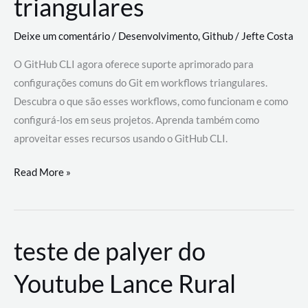
triangulares
Deixe um comentário
/
Desenvolvimento
,
Github
/
Jefte Costa
O GitHub CLI agora oferece suporte aprimorado para
configurações comuns do Git em workflows triangulares.
Descubra o que são esses workflows, como funcionam e como
configurá-los em seus projetos. Aprenda também como
aproveitar esses recursos usando o GitHub CLI.
GitHub
Read More »
CLI
revoluciona
fluxos
teste de palyer do
de
trabalho
Youtube Lance Rural
com
suporte