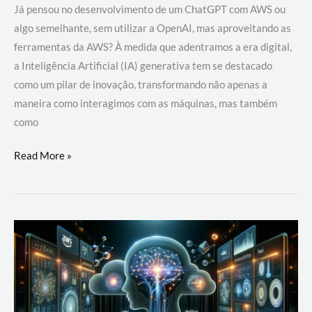
Já pensou no desenvolvimento de um ChatGPT com AWS ou
algo semelhante, sem utilizar a OpenAI, mas aproveitando as
ferramentas da AWS? À medida que adentramos a era digital,
a Inteligência Artificial (IA) generativa tem se destacado
como um pilar de inovação, transformando não apenas a
maneira como interagimos com as máquinas, mas também
como
Desenvolvimento
Read More »
de
um
ChatGPT
com
AWS