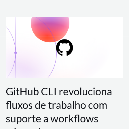
Ir
para
o
conteúdo
GitHub CLI revoluciona
fluxos de trabalho com
suporte a workflows