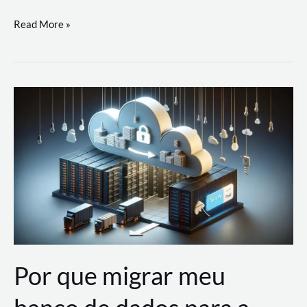
Utilizando
Read More »
as
Soluções
de
IA
Generativa
na
AWS
Por que migrar meu