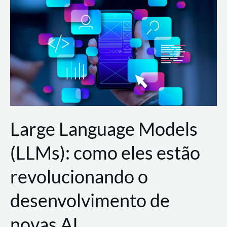
de
dados
para
a
AWS?
Large Language Models
(LLMs): como eles estão
revolucionando o
desenvolvimento de
novas AI