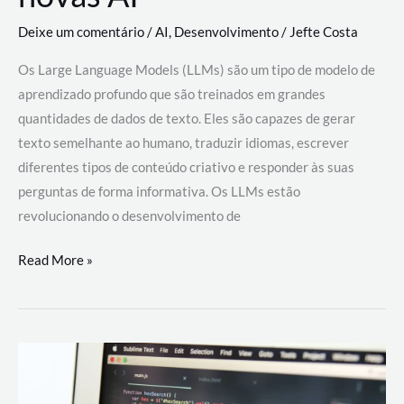
Deixe um comentário
/
AI
,
Desenvolvimento
/
Jefte Costa
Os Large Language Models (LLMs) são um tipo de modelo de
aprendizado profundo que são treinados em grandes
quantidades de dados de texto. Eles são capazes de gerar
texto semelhante ao humano, traduzir idiomas, escrever
diferentes tipos de conteúdo criativo e responder às suas
perguntas de forma informativa. Os LLMs estão
revolucionando o desenvolvimento de
Large
Read More »
Language
Models
(LLMs):
como
eles