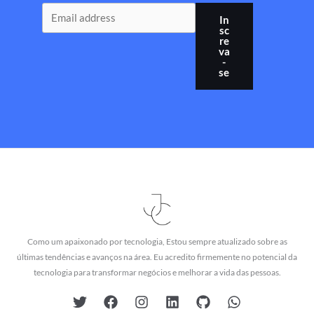
In
sc
re
va
-
se
Como um apaixonado por tecnologia, Estou sempre atualizado sobre as
últimas tendências e avanços na área. Eu acredito firmemente no potencial da
tecnologia para transformar negócios e melhorar a vida das pessoas.