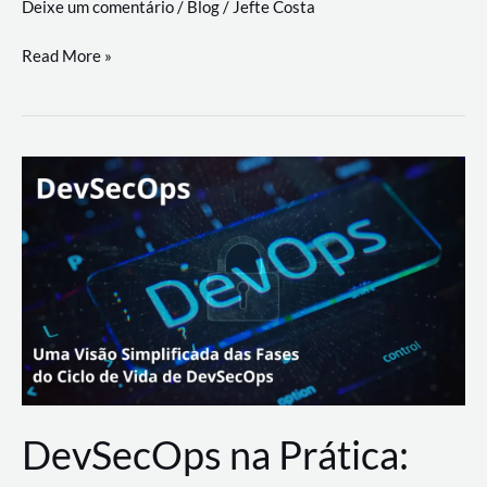
Deixe um comentário
/
Blog
/
Jefte Costa
a
workflows
teste
Read More »
triangulares
de
palyer
do
Youtube
Lance
Rural
DevSecOps na Prática: