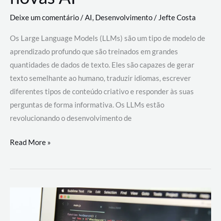
Deixe um comentário
/
AI
,
Desenvolvimento
/
Jefte Costa
Os Large Language Models (LLMs) são um tipo de modelo de
aprendizado profundo que são treinados em grandes
quantidades de dados de texto. Eles são capazes de gerar
texto semelhante ao humano, traduzir idiomas, escrever
diferentes tipos de conteúdo criativo e responder às suas
perguntas de forma informativa. Os LLMs estão
revolucionando o desenvolvimento de
Large
Read More »
Language
Models
(LLMs):
como
eles