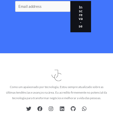
In
sc
re
va
-
se
Como um apaixonado por tecnologia, Estou sempre atualizado sobre as
últimas tendências e avanços na área. Eu acredito firmemente no potencial da
tecnologia para transformar negócios e melhorar a vida das pessoas.