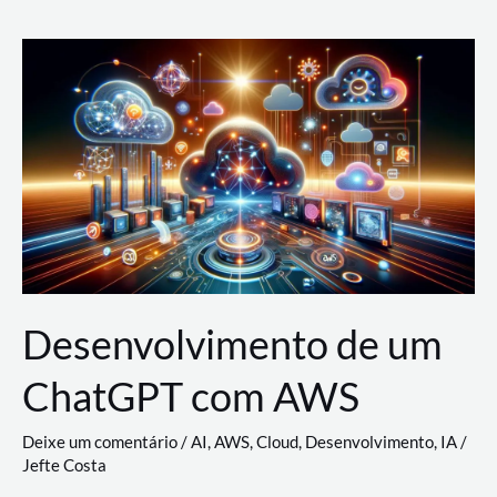
e
Acesso
(IAM)
na
Nuvem:
Google
Cloud,
AWS
e
Azure
Desenvolvimento de um
ChatGPT com AWS
Deixe um comentário
/
AI
,
AWS
,
Cloud
,
Desenvolvimento
,
IA
/
Jefte Costa