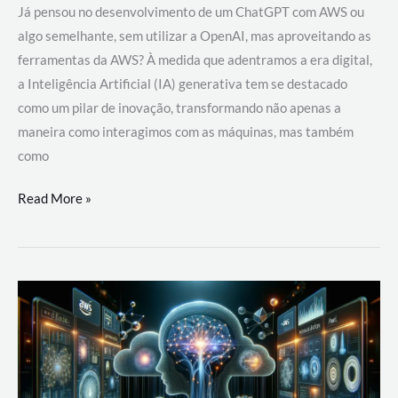
Já pensou no desenvolvimento de um ChatGPT com AWS ou
algo semelhante, sem utilizar a OpenAI, mas aproveitando as
ferramentas da AWS? À medida que adentramos a era digital,
a Inteligência Artificial (IA) generativa tem se destacado
como um pilar de inovação, transformando não apenas a
maneira como interagimos com as máquinas, mas também
como
Desenvolvimento
Read More »
de
um
ChatGPT
com
AWS