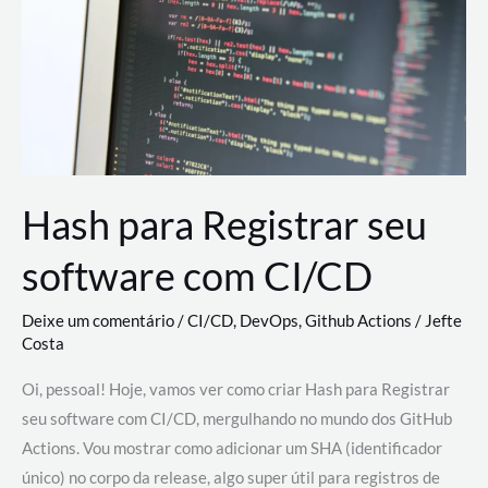
estão
revolucionando
o
desenvolvimento
de
novas
AI
Hash para Registrar seu
software com CI/CD
Deixe um comentário
/
CI/CD
,
DevOps
,
Github Actions
/
Jefte
Costa
Oi, pessoal! Hoje, vamos ver como criar Hash para Registrar
seu software com CI/CD, mergulhando no mundo dos GitHub
Actions. Vou mostrar como adicionar um SHA (identificador
único) no corpo da release, algo super útil para registros de