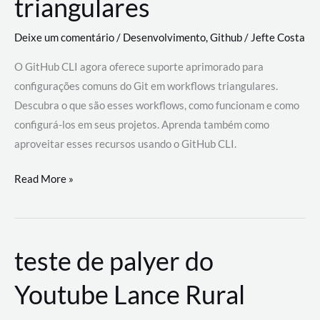
triangulares
Deixe um comentário
/
Desenvolvimento
,
Github
/
Jefte Costa
O GitHub CLI agora oferece suporte aprimorado para
configurações comuns do Git em workflows triangulares.
Descubra o que são esses workflows, como funcionam e como
configurá-los em seus projetos. Aprenda também como
aproveitar esses recursos usando o GitHub CLI.
GitHub
Read More »
CLI
revoluciona
fluxos
teste de palyer do
de
trabalho
Youtube Lance Rural
com
suporte