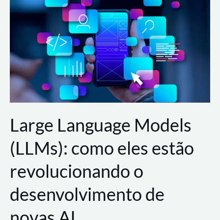
de
dados
para
a
AWS?
Large Language Models
(LLMs): como eles estão
revolucionando o
desenvolvimento de
novas AI