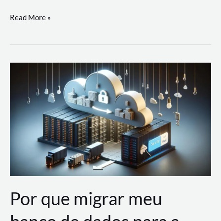
Utilizando
Read More »
as
Soluções
de
IA
Generativa
na
AWS
Por que migrar meu