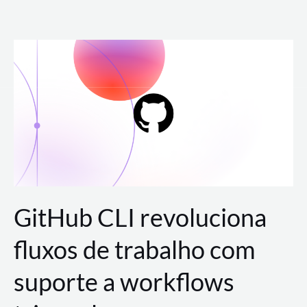
Ir
para
o
conteúdo
GitHub CLI revoluciona
fluxos de trabalho com
suporte a workflows