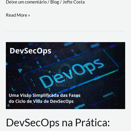
Deixe um comentário
/
Blog
/
Jefte Costa
a
workflows
teste
Read More »
triangulares
de
palyer
do
Youtube
Lance
Rural
DevSecOps na Prática: