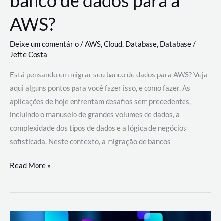
banco de dados para a
AWS?
Deixe um comentário
/
AWS
,
Cloud
,
Database
,
Database
/
Jefte Costa
Está pensando em migrar seu banco de dados para AWS? Veja
aqui alguns pontos para você fazer isso, e como fazer. As
aplicações de hoje enfrentam desafios sem precedentes,
incluindo o manuseio de grandes volumes de dados, a
complexidade dos tipos de dados e a lógica de negócios
sofisticada. Neste contexto, a migração de bancos
Por
Read More »
que
migrar
meu
banco