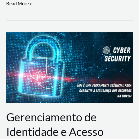
DevSecOps
Read More »
na
Prática:
Integrando
Desenvolvimento,
Segurança
e
Operações
Gerenciamento de
Identidade e Acesso