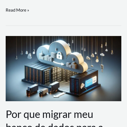
Utilizando
Read More »
as
Soluções
de
IA
Generativa
na
AWS
Por que migrar meu