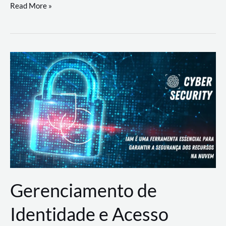
DevSecOps
Read More »
na
Prática:
Integrando
Desenvolvimento,
Segurança
e
Operações
Gerenciamento de
Identidade e Acesso