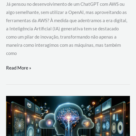
Já pensou no desenvolvimento de um ChatGPT com AWS ou
algo semelhante, sem utilizar a OpenAI, mas aproveitando as
ferramentas da AWS? À medida que adentramos a era digital,
a Inteligência Artificial (IA) generativa tem se destacado
como um pilar de inovação, transformando não apenas a
maneira como interagimos com as máquinas, mas também
como
Desenvolvimento
Read More »
de
um
ChatGPT
com
AWS