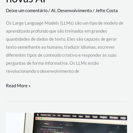
Deixe um comentário
/
AI
,
Desenvolvimento
/
Jefte Costa
Os Large Language Models (LLMs) são um tipo de modelo de
aprendizado profundo que são treinados em grandes
quantidades de dados de texto. Eles são capazes de gerar
texto semelhante ao humano, traduzir idiomas, escrever
diferentes tipos de conteúdo criativo e responder às suas
perguntas de forma informativa. Os LLMs estão
revolucionando o desenvolvimento de
Large
Read More »
Language
Models
(LLMs):
como
eles