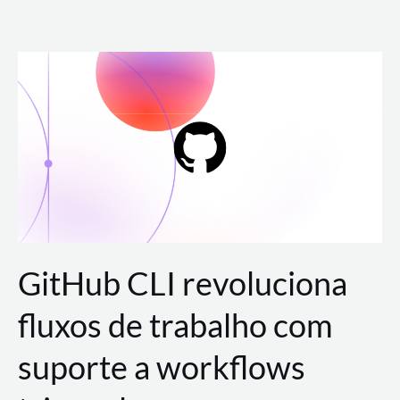
Ir
para
o
conteúdo
GitHub CLI revoluciona
fluxos de trabalho com
suporte a workflows