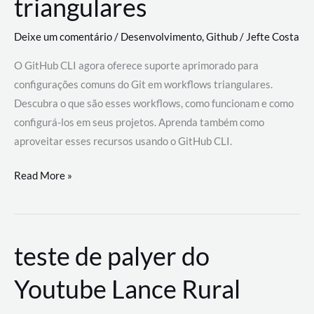
triangulares
Deixe um comentário
/
Desenvolvimento
,
Github
/
Jefte Costa
O GitHub CLI agora oferece suporte aprimorado para
configurações comuns do Git em workflows triangulares.
Descubra o que são esses workflows, como funcionam e como
configurá-los em seus projetos. Aprenda também como
aproveitar esses recursos usando o GitHub CLI.
GitHub
Read More »
CLI
revoluciona
fluxos
teste de palyer do
de
trabalho
Youtube Lance Rural
com
suporte