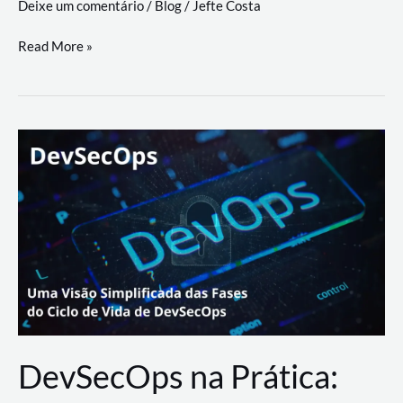
Deixe um comentário
/
Blog
/
Jefte Costa
a
workflows
teste
Read More »
triangulares
de
palyer
do
Youtube
Lance
Rural
DevSecOps na Prática: