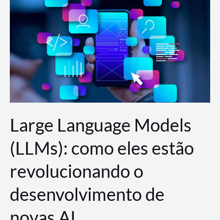
de
dados
para
a
AWS?
Large Language Models
(LLMs): como eles estão
revolucionando o
desenvolvimento de
novas AI