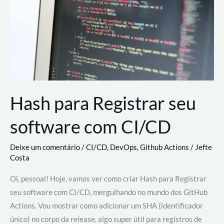
estão
revolucionando
o
desenvolvimento
de
novas
AI
Hash para Registrar seu
software com CI/CD
Deixe um comentário
/
CI/CD
,
DevOps
,
Github Actions
/
Jefte
Costa
Oi, pessoal! Hoje, vamos ver como criar Hash para Registrar
seu software com CI/CD, mergulhando no mundo dos GitHub
Actions. Vou mostrar como adicionar um SHA (identificador
único) no corpo da release, algo super útil para registros de