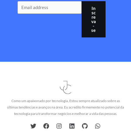
In
sc
re
va
-
se
Como um apaixonado por tecnologia, Estou sempre atualizado sobre as
últimas tendências e avanços na área. Eu acredito firmemente no potencial da
tecnologia para transformar negócios e melhorar a vida das pessoas.