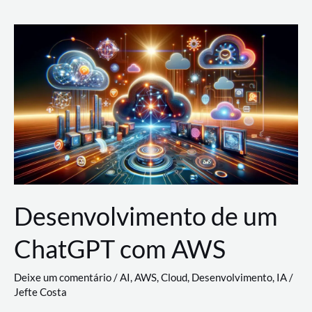
e
Acesso
(IAM)
na
Nuvem:
Google
Cloud,
AWS
e
Azure
Desenvolvimento de um
ChatGPT com AWS
Deixe um comentário
/
AI
,
AWS
,
Cloud
,
Desenvolvimento
,
IA
/
Jefte Costa