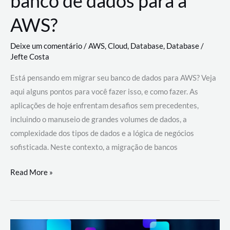
banco de dados para a
AWS?
Deixe um comentário
/
AWS
,
Cloud
,
Database
,
Database
/
Jefte Costa
Está pensando em migrar seu banco de dados para AWS? Veja
aqui alguns pontos para você fazer isso, e como fazer. As
aplicações de hoje enfrentam desafios sem precedentes,
incluindo o manuseio de grandes volumes de dados, a
complexidade dos tipos de dados e a lógica de negócios
sofisticada. Neste contexto, a migração de bancos
Por
Read More »
que
migrar
meu
banco