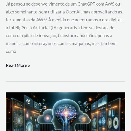
Já pensou no desenvolvimento de um ChatGPT com AWS ou
algo semelhante, sem utilizar a OpenAI, mas aproveitando as
ferramentas da AWS? À medida que adentramos a era digital,
a Inteligência Artificial (IA) generativa tem se destacado
como um pilar de inovação, transformando não apenas a
maneira como interagimos com as máquinas, mas também
como
Desenvolvimento
Read More »
de
um
ChatGPT
com
AWS