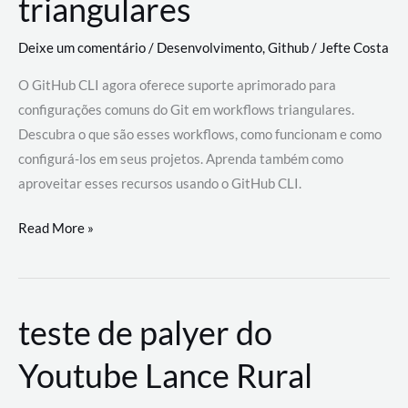
triangulares
Deixe um comentário
/
Desenvolvimento
,
Github
/
Jefte Costa
O GitHub CLI agora oferece suporte aprimorado para
configurações comuns do Git em workflows triangulares.
Descubra o que são esses workflows, como funcionam e como
configurá-los em seus projetos. Aprenda também como
aproveitar esses recursos usando o GitHub CLI.
GitHub
Read More »
CLI
revoluciona
fluxos
teste de palyer do
de
trabalho
Youtube Lance Rural
com
suporte