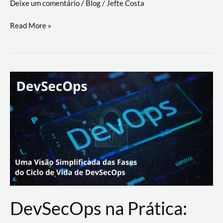
Deixe um comentário
/
Blog
/
Jefte Costa
a
workflows
teste
Read More »
triangulares
de
palyer
do
Youtube
Lance
Rural
DevSecOps na Prática: