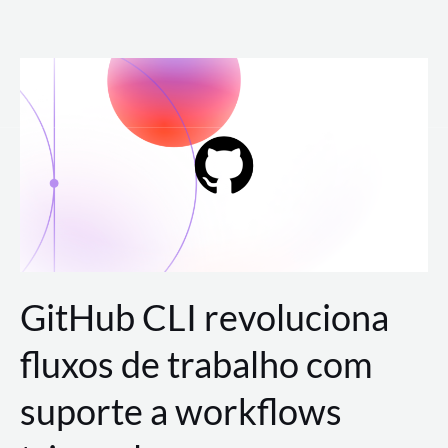
Ir
para
o
conteúdo
GitHub CLI revoluciona
fluxos de trabalho com
suporte a workflows