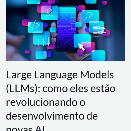
de
dados
para
a
AWS?
Large Language Models
(LLMs): como eles estão
revolucionando o
desenvolvimento de
novas AI