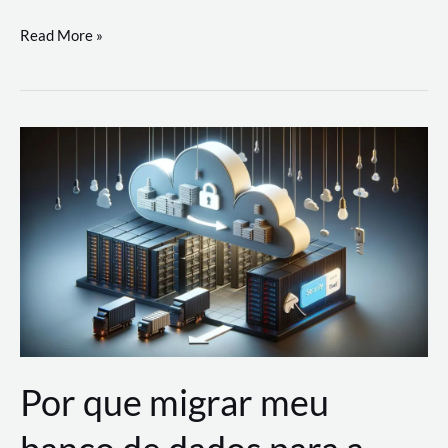
Utilizando
Read More »
as
Soluções
de
IA
Generativa
na
AWS
Por que migrar meu