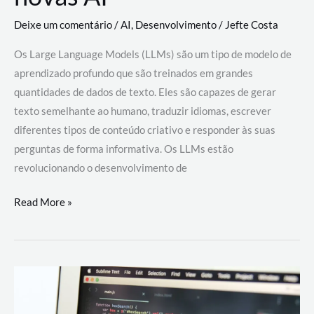
Deixe um comentário
/
AI
,
Desenvolvimento
/
Jefte Costa
Os Large Language Models (LLMs) são um tipo de modelo de
aprendizado profundo que são treinados em grandes
quantidades de dados de texto. Eles são capazes de gerar
texto semelhante ao humano, traduzir idiomas, escrever
diferentes tipos de conteúdo criativo e responder às suas
perguntas de forma informativa. Os LLMs estão
revolucionando o desenvolvimento de
Large
Read More »
Language
Models
(LLMs):
como
eles