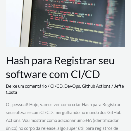
estão
revolucionando
o
desenvolvimento
de
novas
AI
Hash para Registrar seu
software com CI/CD
Deixe um comentário
/
CI/CD
,
DevOps
,
Github Actions
/
Jefte
Costa
Oi, pessoal! Hoje, vamos ver como criar Hash para Registrar
seu software com CI/CD, mergulhando no mundo dos GitHub
Actions. Vou mostrar como adicionar um SHA (identificador
único) no corpo da release, algo super útil para registros de