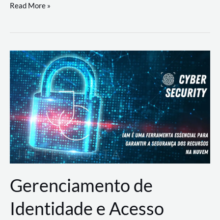
DevSecOps
Read More »
na
Prática:
Integrando
Desenvolvimento,
Segurança
e
Operações
Gerenciamento de
Identidade e Acesso