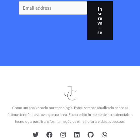
In
sc
re
va
-
se
Como um apaixonado por tecnologia, Estou sempre atualizado sobre as
últimas tendências e avanços na área. Eu acredito firmemente no potencial da
tecnologia para transformar negócios e melhorar a vida das pessoas.