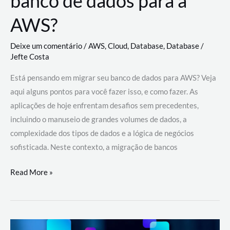
banco de dados para a
AWS?
Deixe um comentário
/
AWS
,
Cloud
,
Database
,
Database
/
Jefte Costa
Está pensando em migrar seu banco de dados para AWS? Veja
aqui alguns pontos para você fazer isso, e como fazer. As
aplicações de hoje enfrentam desafios sem precedentes,
incluindo o manuseio de grandes volumes de dados, a
complexidade dos tipos de dados e a lógica de negócios
sofisticada. Neste contexto, a migração de bancos
Por
Read More »
que
migrar
meu
banco