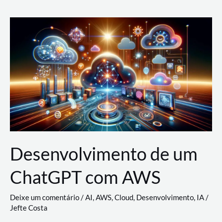
e
Acesso
(IAM)
na
Nuvem:
Google
Cloud,
AWS
e
Azure
Desenvolvimento de um
ChatGPT com AWS
Deixe um comentário
/
AI
,
AWS
,
Cloud
,
Desenvolvimento
,
IA
/
Jefte Costa