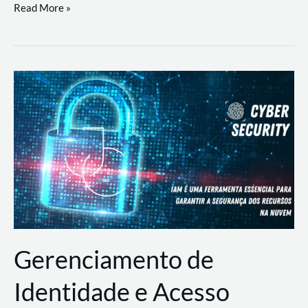
DevSecOps
Read More »
na
Prática:
Integrando
Desenvolvimento,
Segurança
e
Operações
Gerenciamento de
Identidade e Acesso