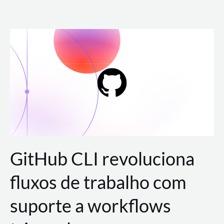
Ir
para
o
conteúdo
GitHub CLI revoluciona
fluxos de trabalho com
suporte a workflows