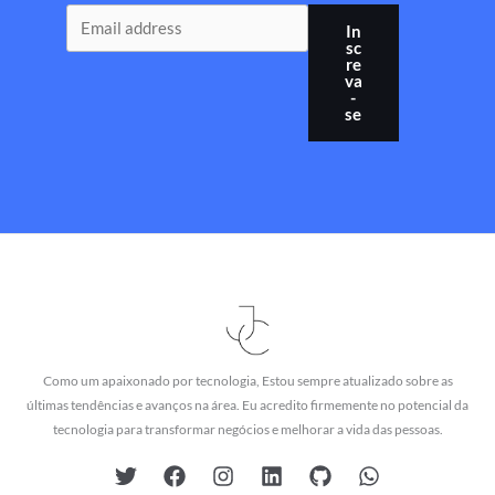
In
sc
re
va
-
se
Como um apaixonado por tecnologia, Estou sempre atualizado sobre as
últimas tendências e avanços na área. Eu acredito firmemente no potencial da
tecnologia para transformar negócios e melhorar a vida das pessoas.