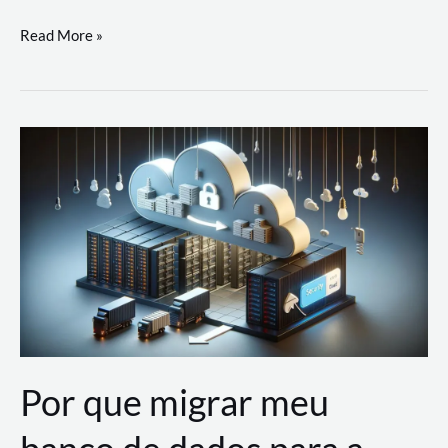
Utilizando
Read More »
as
Soluções
de
IA
Generativa
na
AWS
Por que migrar meu