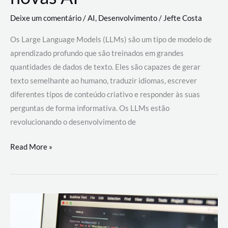
Deixe um comentário
/
AI
,
Desenvolvimento
/
Jefte Costa
Os Large Language Models (LLMs) são um tipo de modelo de
aprendizado profundo que são treinados em grandes
quantidades de dados de texto. Eles são capazes de gerar
texto semelhante ao humano, traduzir idiomas, escrever
diferentes tipos de conteúdo criativo e responder às suas
perguntas de forma informativa. Os LLMs estão
revolucionando o desenvolvimento de
Large
Read More »
Language
Models
(LLMs):
como
eles