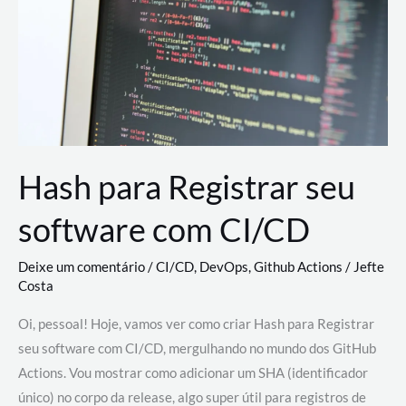
estão
revolucionando
o
desenvolvimento
de
novas
AI
Hash para Registrar seu
software com CI/CD
Deixe um comentário
/
CI/CD
,
DevOps
,
Github Actions
/
Jefte
Costa
Oi, pessoal! Hoje, vamos ver como criar Hash para Registrar
seu software com CI/CD, mergulhando no mundo dos GitHub
Actions. Vou mostrar como adicionar um SHA (identificador
único) no corpo da release, algo super útil para registros de