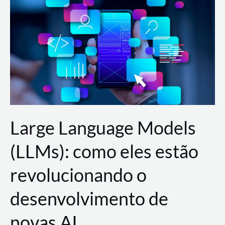
de
dados
para
a
AWS?
Large Language Models
(LLMs): como eles estão
revolucionando o
desenvolvimento de
novas AI