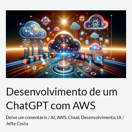
e
Acesso
(IAM)
na
Nuvem:
Google
Cloud,
AWS
e
Azure
Desenvolvimento de um
ChatGPT com AWS
Deixe um comentário
/
AI
,
AWS
,
Cloud
,
Desenvolvimento
,
IA
/
Jefte Costa