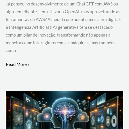
Já pensou no desenvolvimento de um ChatGPT com AWS ou
algo semelhante, sem utilizar a OpenAI, mas aproveitando as
ferramentas da AWS? À medida que adentramos a era digital,
a Inteligência Artificial (IA) generativa tem se destacado
como um pilar de inovação, transformando não apenas a
maneira como interagimos com as máquinas, mas também
como
Desenvolvimento
Read More »
de
um
ChatGPT
com
AWS