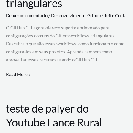
triangulares
Deixe um comentário
/
Desenvolvimento
,
Github
/
Jefte Costa
O GitHub CLI agora oferece suporte aprimorado para
configurações comuns do Git em workflows triangulares.
Descubra o que são esses workflows, como funcionam e como
configurá-los em seus projetos. Aprenda também como
aproveitar esses recursos usando o GitHub CLI.
GitHub
Read More »
CLI
revoluciona
fluxos
teste de palyer do
de
trabalho
Youtube Lance Rural
com
suporte