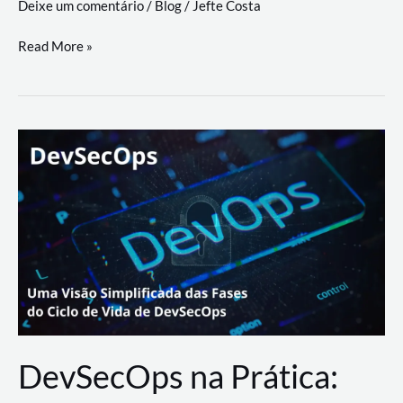
Deixe um comentário
/
Blog
/
Jefte Costa
a
workflows
teste
Read More »
triangulares
de
palyer
do
Youtube
Lance
Rural
DevSecOps na Prática: