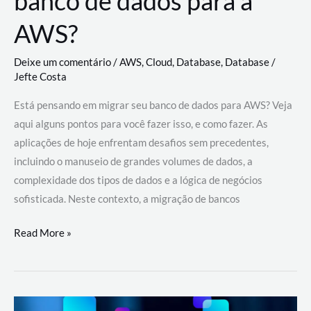
banco de dados para a
AWS?
Deixe um comentário
/
AWS
,
Cloud
,
Database
,
Database
/
Jefte Costa
Está pensando em migrar seu banco de dados para AWS? Veja
aqui alguns pontos para você fazer isso, e como fazer. As
aplicações de hoje enfrentam desafios sem precedentes,
incluindo o manuseio de grandes volumes de dados, a
complexidade dos tipos de dados e a lógica de negócios
sofisticada. Neste contexto, a migração de bancos
Por
Read More »
que
migrar
meu
banco