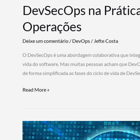
DevSecOps na Prática
Operações
Deixe um comentário
/
DevOps
/
Jefte Costa
O DevSecOps é uma abordagem colaborativa que integra
vida do software. Mas muitas pessoas acham que DevO
de forma simplificada as fases do ciclo de vida de Dev
DevSecOps
Read More »
na
Prática:
Integrando
Desenvolvimento,
Segurança