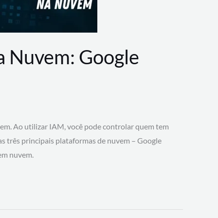
na Nuvem: Google
vem. Ao utilizar IAM, você pode controlar quem tem
 as três principais plataformas de nuvem – Google
 em nuvem.