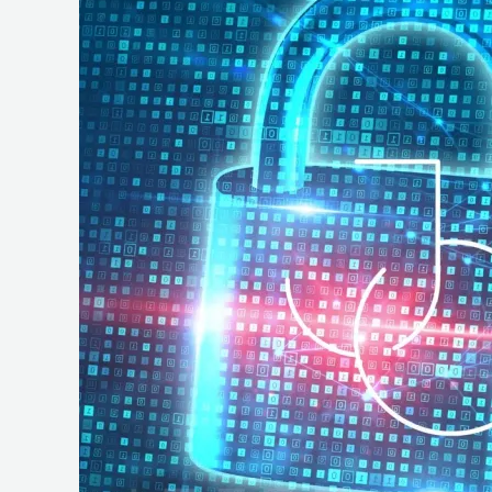
e
Operações