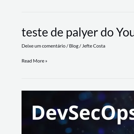
CLI
revoluciona
fluxos
teste de palyer do Yo
de
trabalho
Deixe um comentário
/
Blog
/
Jefte Costa
com
suporte
teste
Read More »
a
de
workflows
palyer
triangulares
do
Youtube
Lance
Rural