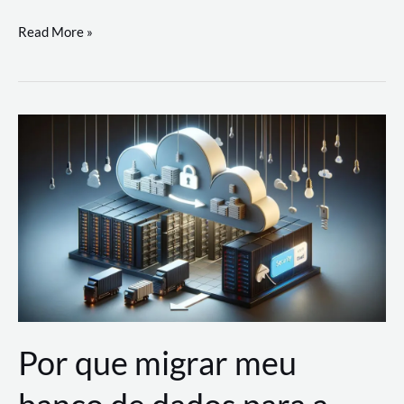
Utilizando
Read More »
as
Soluções
de
IA
Generativa
na
AWS
Por que migrar meu