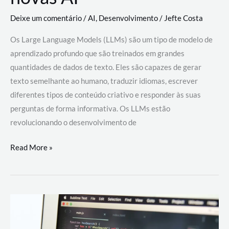
Deixe um comentário
/
AI
,
Desenvolvimento
/
Jefte Costa
Os Large Language Models (LLMs) são um tipo de modelo de
aprendizado profundo que são treinados em grandes
quantidades de dados de texto. Eles são capazes de gerar
texto semelhante ao humano, traduzir idiomas, escrever
diferentes tipos de conteúdo criativo e responder às suas
perguntas de forma informativa. Os LLMs estão
revolucionando o desenvolvimento de
Large
Read More »
Language
Models
(LLMs):
como
eles