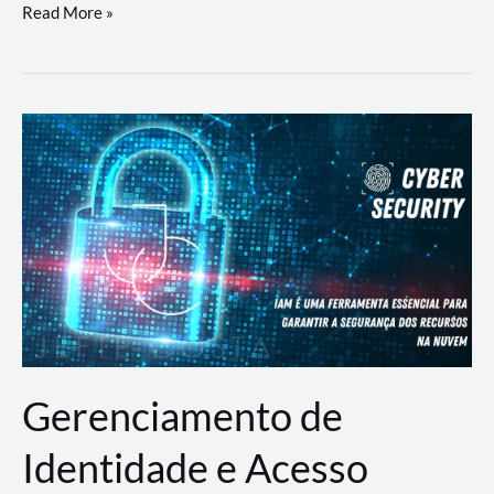
DevSecOps
Read More »
na
Prática:
Integrando
Desenvolvimento,
Segurança
e
Operações
Gerenciamento de
Identidade e Acesso