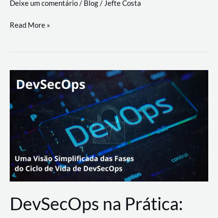
Deixe um comentário
/
Blog
/
Jefte Costa
a
workflows
teste
Read More »
triangulares
de
palyer
do
Youtube
Lance
Rural
DevSecOps na Prática: