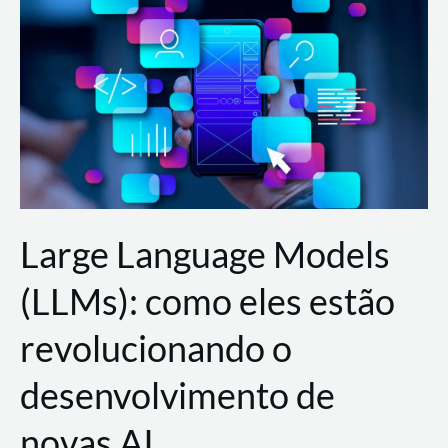
de
dados
para
a
AWS?
Large Language Models
(LLMs): como eles estão
revolucionando o
desenvolvimento de
novas AI