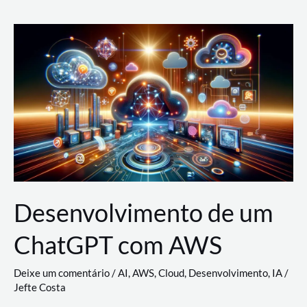
e
Acesso
(IAM)
na
Nuvem:
Google
Cloud,
AWS
e
Azure
Desenvolvimento de um
ChatGPT com AWS
Deixe um comentário
/
AI
,
AWS
,
Cloud
,
Desenvolvimento
,
IA
/
Jefte Costa