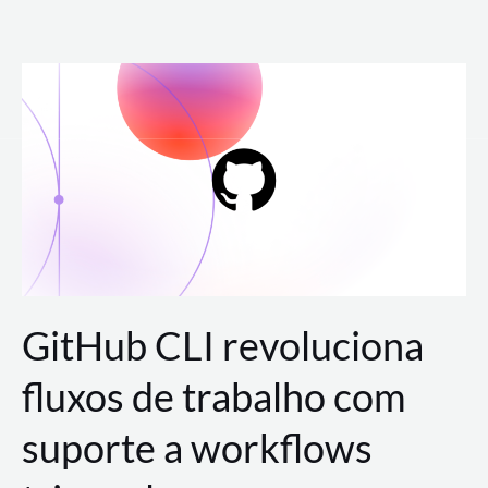
Ir
para
o
conteúdo
GitHub CLI revoluciona
fluxos de trabalho com
suporte a workflows