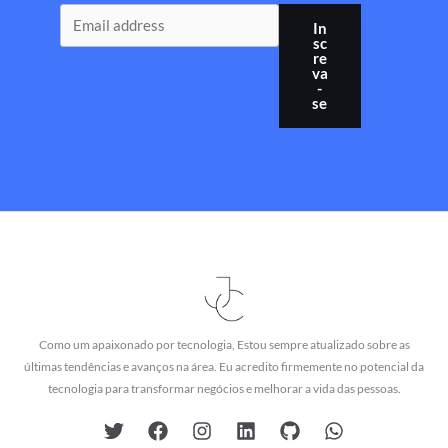
In
sc
re
va
-
se
Como um apaixonado por tecnologia, Estou sempre atualizado sobre as
últimas tendências e avanços na área. Eu acredito firmemente no potencial da
tecnologia para transformar negócios e melhorar a vida das pessoas.