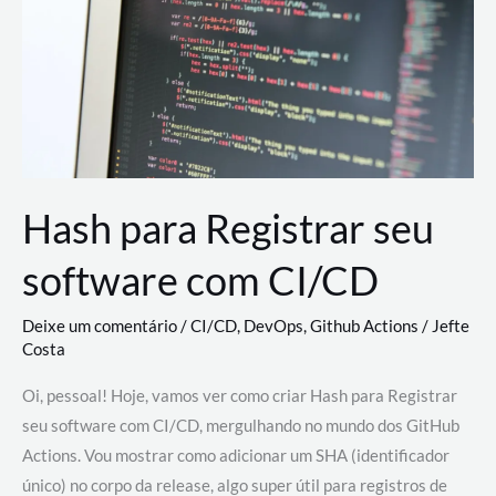
estão
revolucionando
o
desenvolvimento
de
novas
AI
Hash para Registrar seu
software com CI/CD
Deixe um comentário
/
CI/CD
,
DevOps
,
Github Actions
/
Jefte
Costa
Oi, pessoal! Hoje, vamos ver como criar Hash para Registrar
seu software com CI/CD, mergulhando no mundo dos GitHub
Actions. Vou mostrar como adicionar um SHA (identificador
único) no corpo da release, algo super útil para registros de