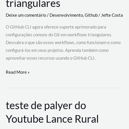
triangulares
Deixe um comentário
/
Desenvolvimento
,
Github
/
Jefte Costa
O GitHub CLI agora oferece suporte aprimorado para
configurações comuns do Git em workflows triangulares.
Descubra o que são esses workflows, como funcionam e como
configurá-los em seus projetos. Aprenda também como
aproveitar esses recursos usando o GitHub CLI.
GitHub
Read More »
CLI
revoluciona
fluxos
teste de palyer do
de
trabalho
Youtube Lance Rural
com
suporte