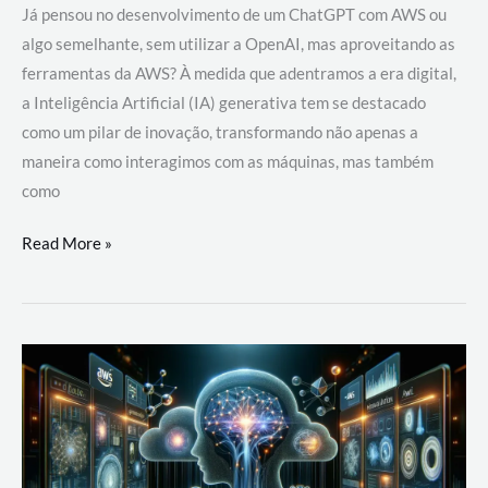
Já pensou no desenvolvimento de um ChatGPT com AWS ou
algo semelhante, sem utilizar a OpenAI, mas aproveitando as
ferramentas da AWS? À medida que adentramos a era digital,
a Inteligência Artificial (IA) generativa tem se destacado
como um pilar de inovação, transformando não apenas a
maneira como interagimos com as máquinas, mas também
como
Desenvolvimento
Read More »
de
um
ChatGPT
com
AWS