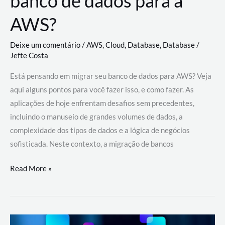
banco de dados para a
AWS?
Deixe um comentário
/
AWS
,
Cloud
,
Database
,
Database
/
Jefte Costa
Está pensando em migrar seu banco de dados para AWS? Veja
aqui alguns pontos para você fazer isso, e como fazer. As
aplicações de hoje enfrentam desafios sem precedentes,
incluindo o manuseio de grandes volumes de dados, a
complexidade dos tipos de dados e a lógica de negócios
sofisticada. Neste contexto, a migração de bancos
Por
Read More »
que
migrar
meu
banco