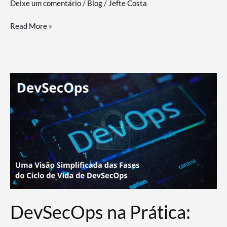
Deixe um comentário
/
Blog
/
Jefte Costa
a
workflows
teste
Read More »
triangulares
de
palyer
do
Youtube
Lance
Rural
DevSecOps na Prática: