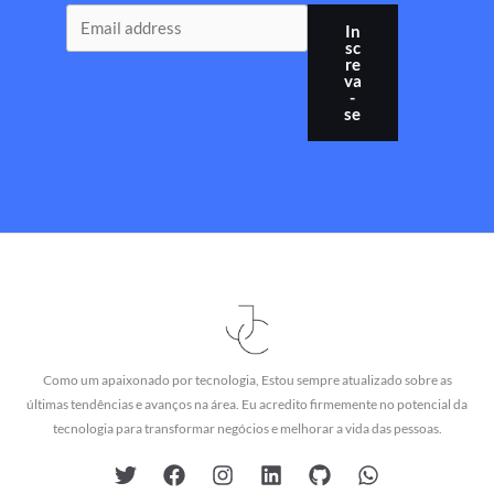
In
sc
re
va
-
se
Como um apaixonado por tecnologia, Estou sempre atualizado sobre as
últimas tendências e avanços na área. Eu acredito firmemente no potencial da
tecnologia para transformar negócios e melhorar a vida das pessoas.