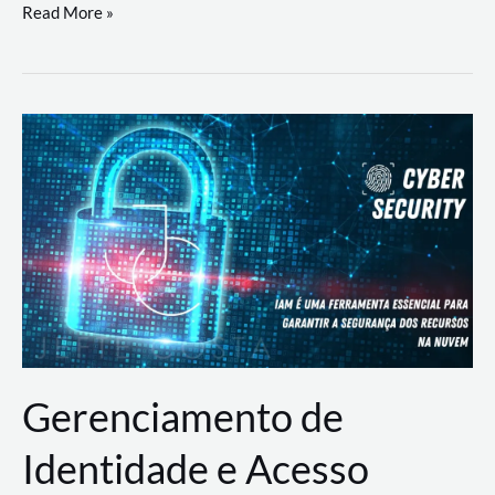
DevSecOps
Read More »
na
Prática:
Integrando
Desenvolvimento,
Segurança
e
Operações
Gerenciamento de
Identidade e Acesso