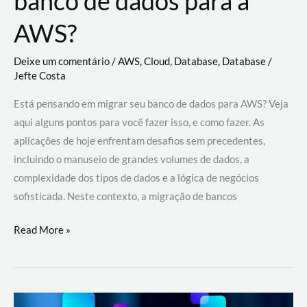
banco de dados para a
AWS?
Deixe um comentário
/
AWS
,
Cloud
,
Database
,
Database
/
Jefte Costa
Está pensando em migrar seu banco de dados para AWS? Veja
aqui alguns pontos para você fazer isso, e como fazer. As
aplicações de hoje enfrentam desafios sem precedentes,
incluindo o manuseio de grandes volumes de dados, a
complexidade dos tipos de dados e a lógica de negócios
sofisticada. Neste contexto, a migração de bancos
Por
Read More »
que
migrar
meu
banco