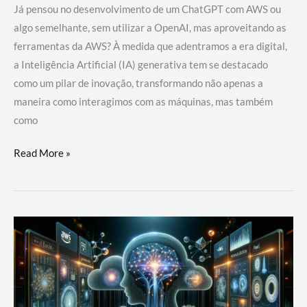
Já pensou no desenvolvimento de um ChatGPT com AWS ou
algo semelhante, sem utilizar a OpenAI, mas aproveitando as
ferramentas da AWS? À medida que adentramos a era digital,
a Inteligência Artificial (IA) generativa tem se destacado
como um pilar de inovação, transformando não apenas a
maneira como interagimos com as máquinas, mas também
como
Desenvolvimento
Read More »
de
um
ChatGPT
com
AWS