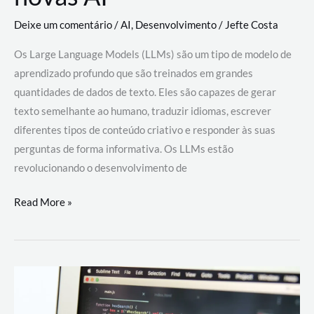
Deixe um comentário
/
AI
,
Desenvolvimento
/
Jefte Costa
Os Large Language Models (LLMs) são um tipo de modelo de
aprendizado profundo que são treinados em grandes
quantidades de dados de texto. Eles são capazes de gerar
texto semelhante ao humano, traduzir idiomas, escrever
diferentes tipos de conteúdo criativo e responder às suas
perguntas de forma informativa. Os LLMs estão
revolucionando o desenvolvimento de
Large
Read More »
Language
Models
(LLMs):
como
eles