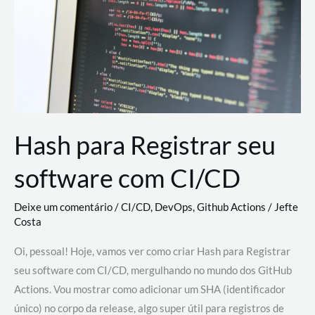
estão
revolucionando
o
desenvolvimento
de
novas
AI
Hash para Registrar seu
software com CI/CD
Deixe um comentário
/
CI/CD
,
DevOps
,
Github Actions
/
Jefte
Costa
Oi, pessoal! Hoje, vamos ver como criar Hash para Registrar
seu software com CI/CD, mergulhando no mundo dos GitHub
Actions. Vou mostrar como adicionar um SHA (identificador
único) no corpo da release, algo super útil para registros de