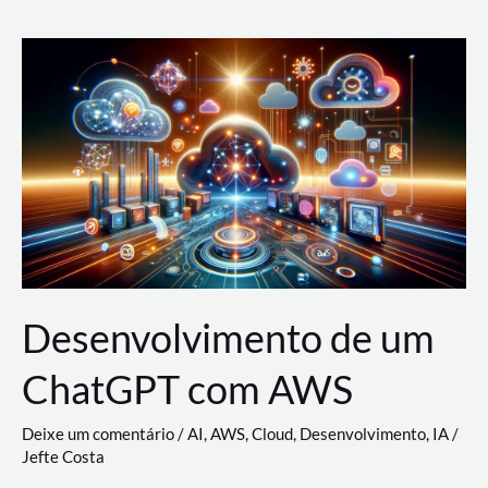
e
Acesso
(IAM)
na
Nuvem:
Google
Cloud,
AWS
e
Azure
Desenvolvimento de um
ChatGPT com AWS
Deixe um comentário
/
AI
,
AWS
,
Cloud
,
Desenvolvimento
,
IA
/
Jefte Costa