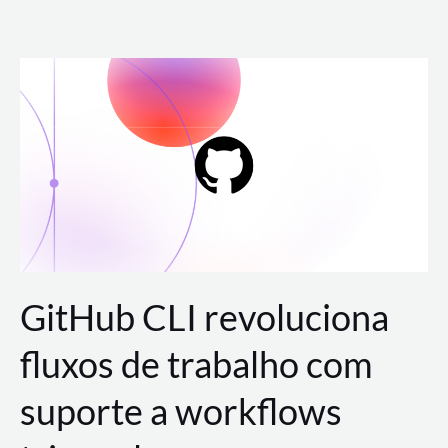
Ir
para
o
conteúdo
GitHub CLI revoluciona
fluxos de trabalho com
suporte a workflows