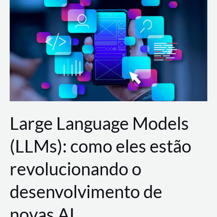
de
dados
para
a
AWS?
Large Language Models
(LLMs): como eles estão
revolucionando o
desenvolvimento de
novas AI