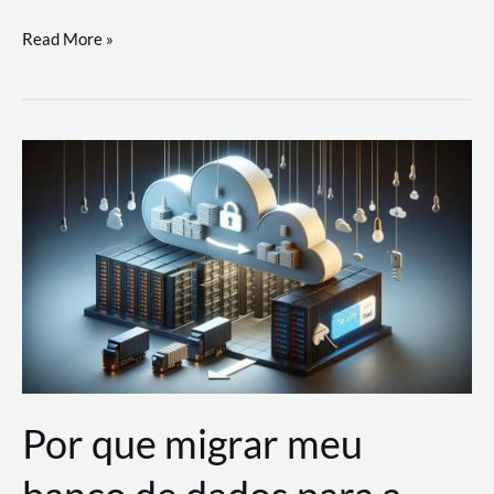
Utilizando
Read More »
as
Soluções
de
IA
Generativa
na
AWS
Por que migrar meu