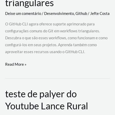
triangulares
Deixe um comentário
/
Desenvolvimento
,
Github
/
Jefte Costa
O GitHub CLI agora oferece suporte aprimorado para
configurações comuns do Git em workflows triangulares.
Descubra o que são esses workflows, como funcionam e como
configurá-los em seus projetos. Aprenda também como
aproveitar esses recursos usando o GitHub CLI.
GitHub
Read More »
CLI
revoluciona
fluxos
teste de palyer do
de
trabalho
Youtube Lance Rural
com
suporte