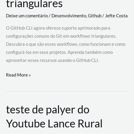
triangulares
Deixe um comentário
/
Desenvolvimento
,
Github
/
Jefte Costa
O GitHub CLI agora oferece suporte aprimorado para
configurações comuns do Git em workflows triangulares.
Descubra o que são esses workflows, como funcionam e como
configurá-los em seus projetos. Aprenda também como
aproveitar esses recursos usando o GitHub CLI.
GitHub
Read More »
CLI
revoluciona
fluxos
teste de palyer do
de
trabalho
Youtube Lance Rural
com
suporte