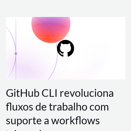
Ir
para
o
conteúdo
GitHub CLI revoluciona
fluxos de trabalho com
suporte a workflows