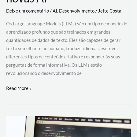
Deixe um comentário
/
AI
,
Desenvolvimento
/
Jefte Costa
Os Large Language Models (LLMs) são um tipo de modelo de
aprendizado profundo que são treinados em grandes
quantidades de dados de texto. Eles são capazes de gerar
texto semelhante ao humano, traduzir idiomas, escrever
diferentes tipos de conteúdo criativo e responder às suas
perguntas de forma informativa. Os LLMs estão
revolucionando o desenvolvimento de
Large
Read More »
Language
Models
(LLMs):
como
eles