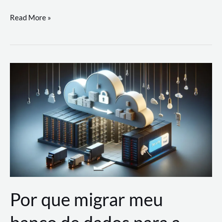
Utilizando
Read More »
as
Soluções
de
IA
Generativa
na
AWS
Por que migrar meu