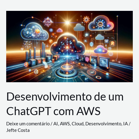
e
Acesso
(IAM)
na
Nuvem:
Google
Cloud,
AWS
e
Azure
Desenvolvimento de um
ChatGPT com AWS
Deixe um comentário
/
AI
,
AWS
,
Cloud
,
Desenvolvimento
,
IA
/
Jefte Costa