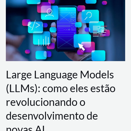
de
dados
para
a
AWS?
Large Language Models
(LLMs): como eles estão
revolucionando o
desenvolvimento de
novas AI