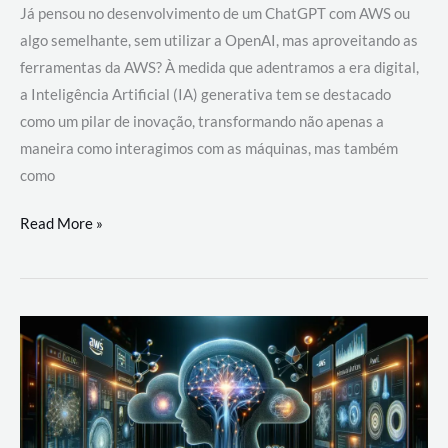
Já pensou no desenvolvimento de um ChatGPT com AWS ou
algo semelhante, sem utilizar a OpenAI, mas aproveitando as
ferramentas da AWS? À medida que adentramos a era digital,
a Inteligência Artificial (IA) generativa tem se destacado
como um pilar de inovação, transformando não apenas a
maneira como interagimos com as máquinas, mas também
como
Desenvolvimento
Read More »
de
um
ChatGPT
com
AWS