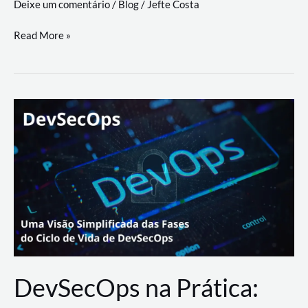
Deixe um comentário
/
Blog
/
Jefte Costa
a
workflows
teste
Read More »
triangulares
de
palyer
do
Youtube
Lance
Rural
DevSecOps na Prática: