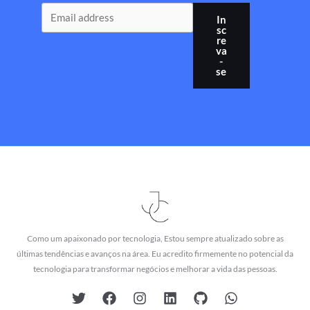
In
sc
re
va
-
se
Como um apaixonado por tecnologia, Estou sempre atualizado sobre as
últimas tendências e avanços na área. Eu acredito firmemente no potencial da
tecnologia para transformar negócios e melhorar a vida das pessoas.