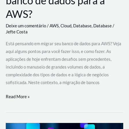
banco de dados para a
AWS?
Deixe um comentário
/
AWS
,
Cloud
,
Database
,
Database
/
Jefte Costa
Está pensando em migrar seu banco de dados para AWS? Veja
aqui alguns pontos para você fazer isso, e como fazer. As
aplicações de hoje enfrentam desafios sem precedentes,
incluindo o manuseio de grandes volumes de dados, a
complexidade dos tipos de dados e a lógica de negócios
sofisticada. Neste contexto, a migração de bancos
Por
Read More »
que
migrar
meu
banco