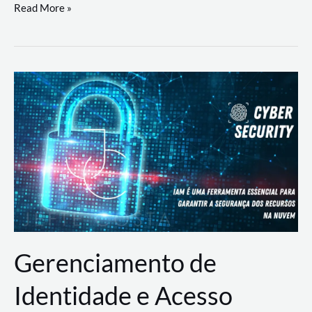
DevSecOps
Read More »
na
Prática:
Integrando
Desenvolvimento,
Segurança
e
Operações
Gerenciamento de
Identidade e Acesso