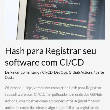
estão
revolucionando
o
desenvolvimento
de
novas
AI
Hash para Registrar seu
software com CI/CD
Deixe um comentário
/
CI/CD
,
DevOps
,
Github Actions
/
Jefte
Costa
Oi, pessoal! Hoje, vamos ver como criar Hash para Registrar
seu software com CI/CD, mergulhando no mundo dos GitHub
Actions. Vou mostrar como adicionar um SHA (identificador
único) no corpo da release, algo super útil para registros de