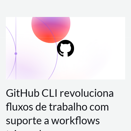
Ir
para
o
conteúdo
GitHub CLI revoluciona
fluxos de trabalho com
suporte a workflows