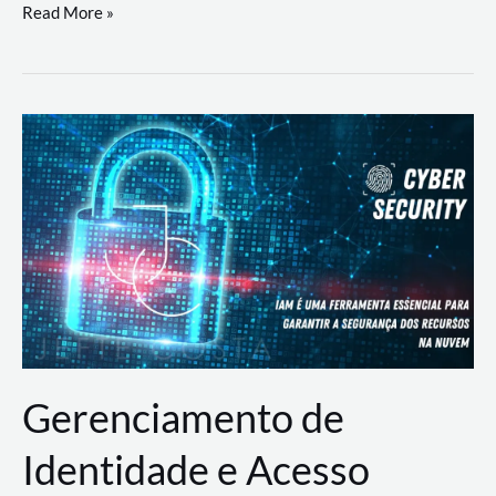
DevSecOps
Read More »
na
Prática:
Integrando
Desenvolvimento,
Segurança
e
Operações
Gerenciamento de
Identidade e Acesso