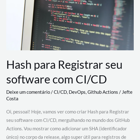
estão
revolucionando
o
desenvolvimento
de
novas
AI
Hash para Registrar seu
software com CI/CD
Deixe um comentário
/
CI/CD
,
DevOps
,
Github Actions
/
Jefte
Costa
Oi, pessoal! Hoje, vamos ver como criar Hash para Registrar
seu software com CI/CD, mergulhando no mundo dos GitHub
Actions. Vou mostrar como adicionar um SHA (identificador
único) no corpo da release, algo super útil para registros de