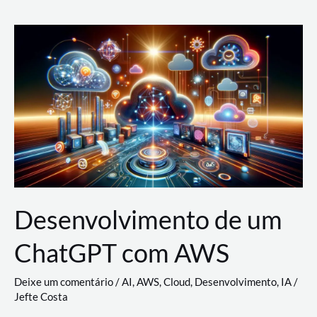
e
Acesso
(IAM)
na
Nuvem:
Google
Cloud,
AWS
e
Azure
Desenvolvimento de um
ChatGPT com AWS
Deixe um comentário
/
AI
,
AWS
,
Cloud
,
Desenvolvimento
,
IA
/
Jefte Costa