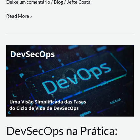
Deixe um comentário
/
Blog
/
Jefte Costa
a
workflows
teste
Read More »
triangulares
de
palyer
do
Youtube
Lance
Rural
DevSecOps na Prática: