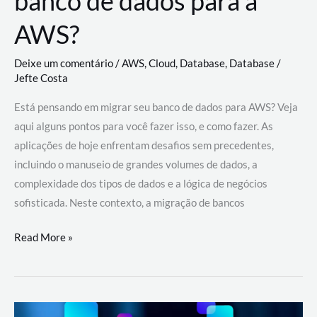
banco de dados para a
AWS?
Deixe um comentário
/
AWS
,
Cloud
,
Database
,
Database
/
Jefte Costa
Está pensando em migrar seu banco de dados para AWS? Veja
aqui alguns pontos para você fazer isso, e como fazer. As
aplicações de hoje enfrentam desafios sem precedentes,
incluindo o manuseio de grandes volumes de dados, a
complexidade dos tipos de dados e a lógica de negócios
sofisticada. Neste contexto, a migração de bancos
Por
Read More »
que
migrar
meu
banco