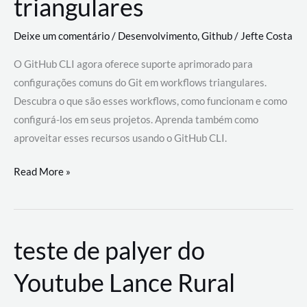
triangulares
Deixe um comentário
/
Desenvolvimento
,
Github
/
Jefte Costa
O GitHub CLI agora oferece suporte aprimorado para
configurações comuns do Git em workflows triangulares.
Descubra o que são esses workflows, como funcionam e como
configurá-los em seus projetos. Aprenda também como
aproveitar esses recursos usando o GitHub CLI.
GitHub
Read More »
CLI
revoluciona
fluxos
teste de palyer do
de
trabalho
Youtube Lance Rural
com
suporte