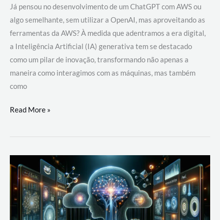
Já pensou no desenvolvimento de um ChatGPT com AWS ou
algo semelhante, sem utilizar a OpenAI, mas aproveitando as
ferramentas da AWS? À medida que adentramos a era digital,
a Inteligência Artificial (IA) generativa tem se destacado
como um pilar de inovação, transformando não apenas a
maneira como interagimos com as máquinas, mas também
como
Desenvolvimento
Read More »
de
um
ChatGPT
com
AWS