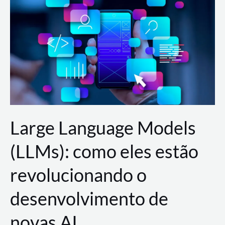
de
dados
para
a
AWS?
Large Language Models
(LLMs): como eles estão
revolucionando o
desenvolvimento de
novas AI