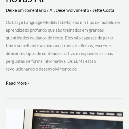
Deixe um comentário
/
AI
,
Desenvolvimento
/
Jefte Costa
Os Large Language Models (LLMs) são um tipo de modelo de
aprendizado profundo que são treinados em grandes
quantidades de dados de texto. Eles são capazes de gerar
texto semelhante ao humano, traduzir idiomas, escrever
diferentes tipos de conteúdo criativo e responder às suas
perguntas de forma informativa. Os LLMs estão
revolucionando o desenvolvimento de
Large
Read More »
Language
Models
(LLMs):
como
eles