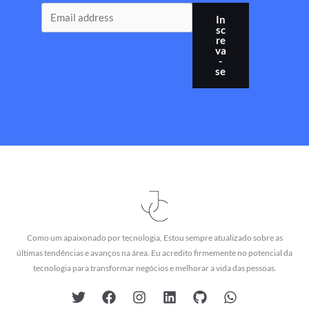
In
sc
re
va
-
se
Como um apaixonado por tecnologia, Estou sempre atualizado sobre as
últimas tendências e avanços na área. Eu acredito firmemente no potencial da
tecnologia para transformar negócios e melhorar a vida das pessoas.