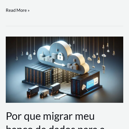
Utilizando
Read More »
as
Soluções
de
IA
Generativa
na
AWS
Por que migrar meu