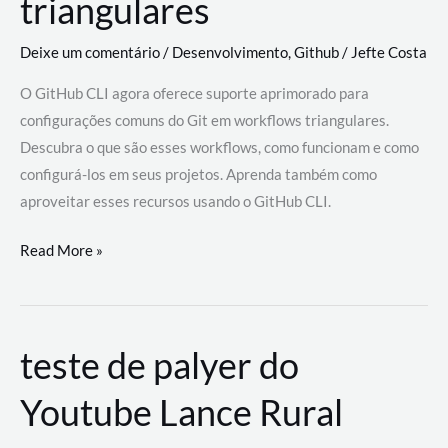
triangulares
Deixe um comentário
/
Desenvolvimento
,
Github
/
Jefte Costa
O GitHub CLI agora oferece suporte aprimorado para
configurações comuns do Git em workflows triangulares.
Descubra o que são esses workflows, como funcionam e como
configurá-los em seus projetos. Aprenda também como
aproveitar esses recursos usando o GitHub CLI.
GitHub
Read More »
CLI
revoluciona
fluxos
teste de palyer do
de
trabalho
Youtube Lance Rural
com
suporte