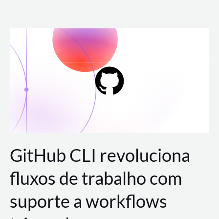
Ir
para
o
conteúdo
GitHub CLI revoluciona
fluxos de trabalho com
suporte a workflows