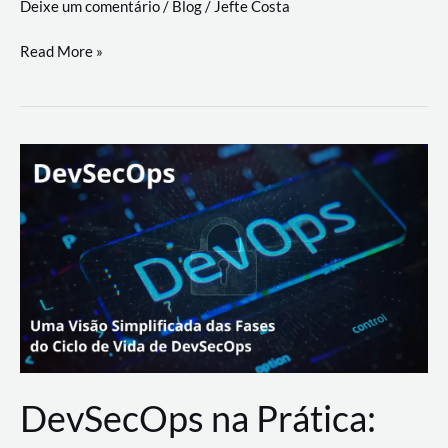
Deixe um comentário
/
Blog
/
Jefte Costa
a
workflows
teste
Read More »
triangulares
de
palyer
do
Youtube
Lance
Rural
DevSecOps na Prática: