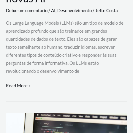
Deixe um comentário
/
AI
,
Desenvolvimento
/
Jefte Costa
Os Large Language Models (LLMs) são um tipo de modelo de
aprendizado profundo que são treinados em grandes
quantidades de dados de texto. Eles são capazes de gerar
texto semelhante ao humano, traduzir idiomas, escrever
diferentes tipos de conteúdo criativo e responder às suas
perguntas de forma informativa. Os LLMs estão
revolucionando o desenvolvimento de
Large
Read More »
Language
Models
(LLMs):
como
eles