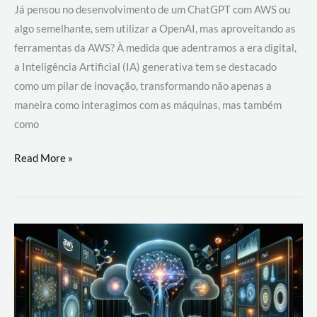
Já pensou no desenvolvimento de um ChatGPT com AWS ou
algo semelhante, sem utilizar a OpenAI, mas aproveitando as
ferramentas da AWS? À medida que adentramos a era digital,
a Inteligência Artificial (IA) generativa tem se destacado
como um pilar de inovação, transformando não apenas a
maneira como interagimos com as máquinas, mas também
como
Desenvolvimento
Read More »
de
um
ChatGPT
com
AWS