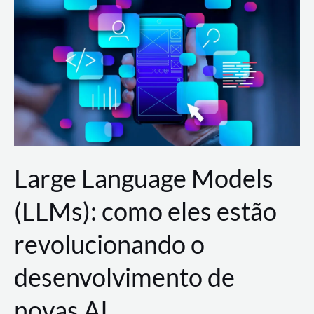
de
dados
para
a
AWS?
Large Language Models
(LLMs): como eles estão
revolucionando o
desenvolvimento de
novas AI