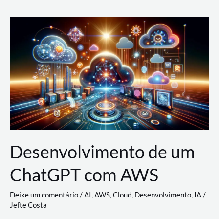
e
Acesso
(IAM)
na
Nuvem:
Google
Cloud,
AWS
e
Azure
Desenvolvimento de um
ChatGPT com AWS
Deixe um comentário
/
AI
,
AWS
,
Cloud
,
Desenvolvimento
,
IA
/
Jefte Costa