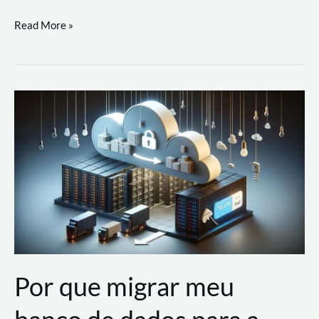
Utilizando
Read More »
as
Soluções
de
IA
Generativa
na
AWS
Por que migrar meu