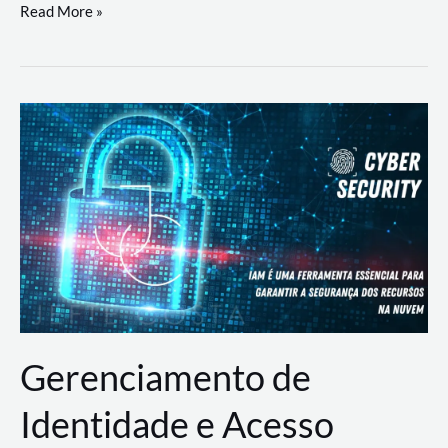
DevSecOps
Read More »
na
Prática:
Integrando
Desenvolvimento,
Segurança
e
Operações
Gerenciamento de
Identidade e Acesso