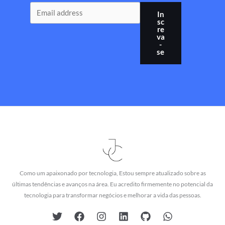
In
sc
re
va
-
se
Como um apaixonado por tecnologia, Estou sempre atualizado sobre as
últimas tendências e avanços na área. Eu acredito firmemente no potencial da
tecnologia para transformar negócios e melhorar a vida das pessoas.