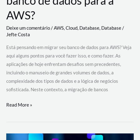
banco de dados para a
AWS?
Deixe um comentário
/
AWS
,
Cloud
,
Database
,
Database
/
Jefte Costa
Está pensando em migrar seu banco de dados para AWS? Veja
aqui alguns pontos para você fazer isso, e como fazer. As
aplicações de hoje enfrentam desafios sem precedentes,
incluindo o manuseio de grandes volumes de dados, a
complexidade dos tipos de dados e a lógica de negócios
sofisticada. Neste contexto, a migração de bancos
Por
Read More »
que
migrar
meu
banco