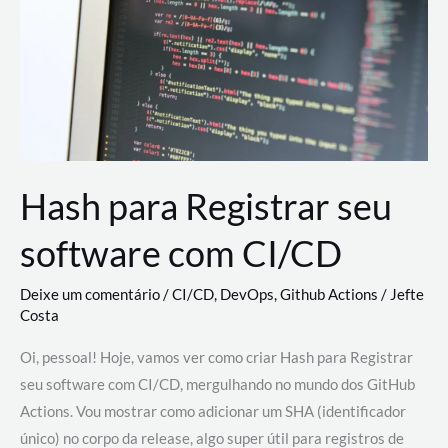
estão
revolucionando
o
desenvolvimento
de
novas
AI
Hash para Registrar seu
software com CI/CD
Deixe um comentário
/
CI/CD
,
DevOps
,
Github Actions
/
Jefte
Costa
Oi, pessoal! Hoje, vamos ver como criar Hash para Registrar
seu software com CI/CD, mergulhando no mundo dos GitHub
Actions. Vou mostrar como adicionar um SHA (identificador
único) no corpo da release, algo super útil para registros de