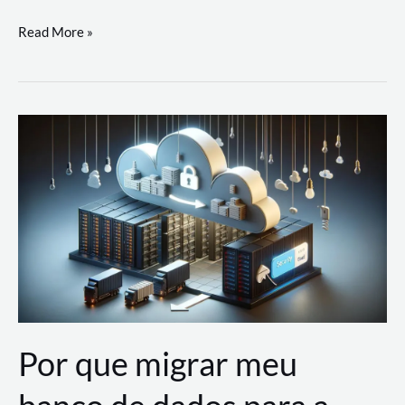
Utilizando
Read More »
as
Soluções
de
IA
Generativa
na
AWS
Por que migrar meu