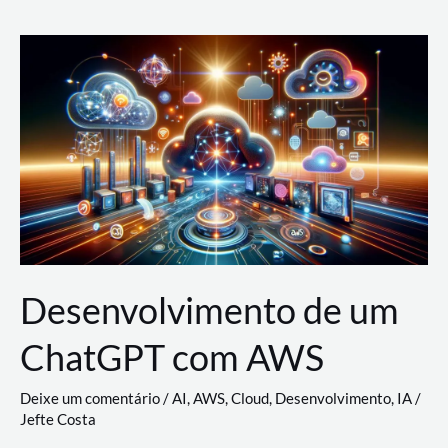
e
Acesso
(IAM)
na
Nuvem:
Google
Cloud,
AWS
e
Azure
Desenvolvimento de um
ChatGPT com AWS
Deixe um comentário
/
AI
,
AWS
,
Cloud
,
Desenvolvimento
,
IA
/
Jefte Costa