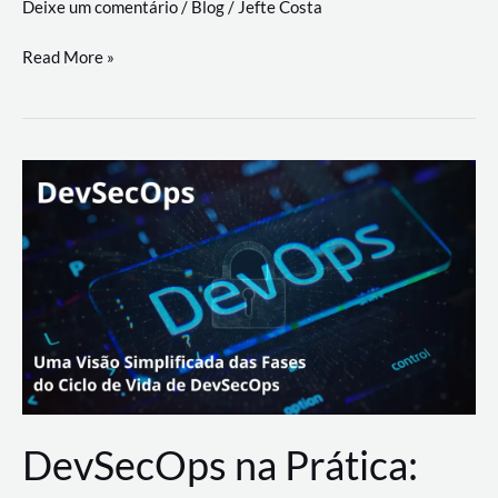
Deixe um comentário
/
Blog
/
Jefte Costa
a
workflows
teste
Read More »
triangulares
de
palyer
do
Youtube
Lance
Rural
DevSecOps na Prática: