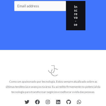
In
sc
re
va
-
se
Como um apaixonado por tecnologia, Estou sempre atualizado sobre as
últimas tendências e avanços na área. Eu acredito firmemente no potencial da
tecnologia para transformar negócios e melhorar a vida das pessoas.