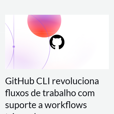
Ir
para
o
conteúdo
GitHub CLI revoluciona
fluxos de trabalho com
suporte a workflows