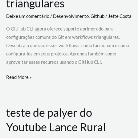
triangulares
Deixe um comentário
/
Desenvolvimento
,
Github
/
Jefte Costa
O GitHub CLI agora oferece suporte aprimorado para
configurações comuns do Git em workflows triangulares.
Descubra o que são esses workflows, como funcionam e como
configurá-los em seus projetos. Aprenda também como
aproveitar esses recursos usando o GitHub CLI.
GitHub
Read More »
CLI
revoluciona
fluxos
teste de palyer do
de
trabalho
Youtube Lance Rural
com
suporte