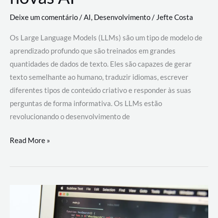
Deixe um comentário
/
AI
,
Desenvolvimento
/
Jefte Costa
Os Large Language Models (LLMs) são um tipo de modelo de
aprendizado profundo que são treinados em grandes
quantidades de dados de texto. Eles são capazes de gerar
texto semelhante ao humano, traduzir idiomas, escrever
diferentes tipos de conteúdo criativo e responder às suas
perguntas de forma informativa. Os LLMs estão
revolucionando o desenvolvimento de
Large
Read More »
Language
Models
(LLMs):
como
eles