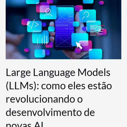
de
dados
para
a
AWS?
Large Language Models
(LLMs): como eles estão
revolucionando o
desenvolvimento de
novas AI