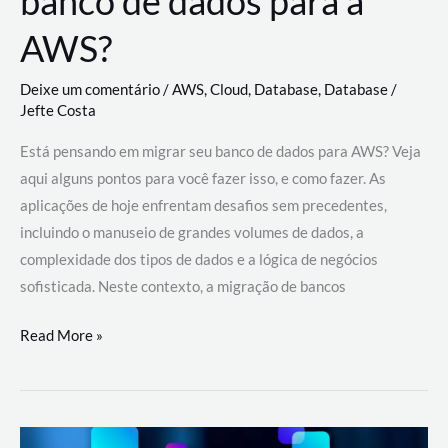
banco de dados para a
AWS?
Deixe um comentário
/
AWS
,
Cloud
,
Database
,
Database
/
Jefte Costa
Está pensando em migrar seu banco de dados para AWS? Veja
aqui alguns pontos para você fazer isso, e como fazer. As
aplicações de hoje enfrentam desafios sem precedentes,
incluindo o manuseio de grandes volumes de dados, a
complexidade dos tipos de dados e a lógica de negócios
sofisticada. Neste contexto, a migração de bancos
Por
Read More »
que
migrar
meu
banco