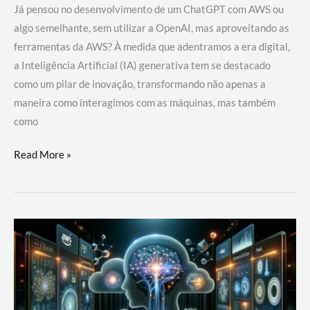
Já pensou no desenvolvimento de um ChatGPT com AWS ou
algo semelhante, sem utilizar a OpenAI, mas aproveitando as
ferramentas da AWS? À medida que adentramos a era digital,
a Inteligência Artificial (IA) generativa tem se destacado
como um pilar de inovação, transformando não apenas a
maneira como interagimos com as máquinas, mas também
como
Desenvolvimento
Read More »
de
um
ChatGPT
com
AWS