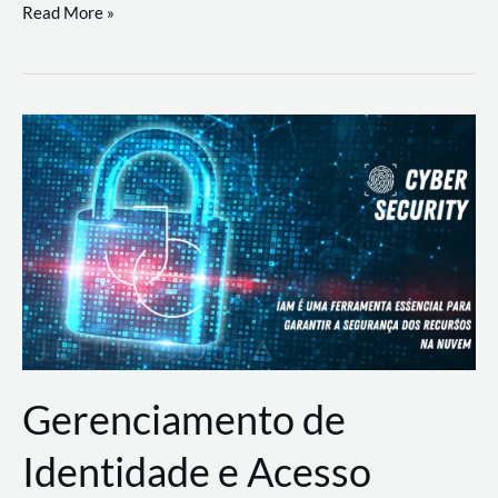
DevSecOps
Read More »
na
Prática:
Integrando
Desenvolvimento,
Segurança
e
Operações
Gerenciamento de
Identidade e Acesso