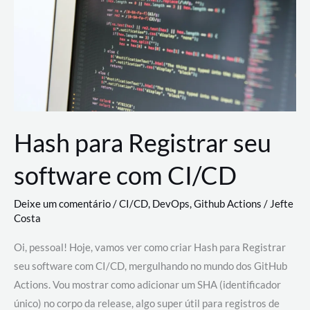
estão
revolucionando
o
desenvolvimento
de
novas
AI
Hash para Registrar seu
software com CI/CD
Deixe um comentário
/
CI/CD
,
DevOps
,
Github Actions
/
Jefte
Costa
Oi, pessoal! Hoje, vamos ver como criar Hash para Registrar
seu software com CI/CD, mergulhando no mundo dos GitHub
Actions. Vou mostrar como adicionar um SHA (identificador
único) no corpo da release, algo super útil para registros de