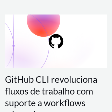
Ir
para
o
conteúdo
GitHub CLI revoluciona
fluxos de trabalho com
suporte a workflows