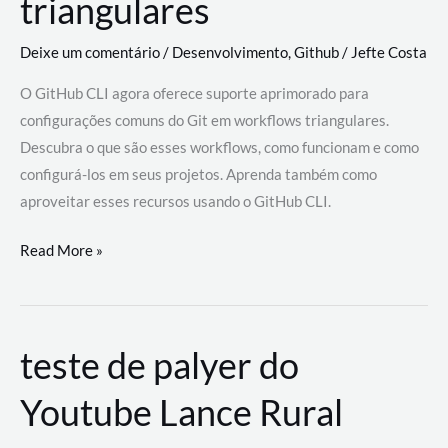
triangulares
Deixe um comentário
/
Desenvolvimento
,
Github
/
Jefte Costa
O GitHub CLI agora oferece suporte aprimorado para
configurações comuns do Git em workflows triangulares.
Descubra o que são esses workflows, como funcionam e como
configurá-los em seus projetos. Aprenda também como
aproveitar esses recursos usando o GitHub CLI.
GitHub
Read More »
CLI
revoluciona
fluxos
teste de palyer do
de
trabalho
Youtube Lance Rural
com
suporte