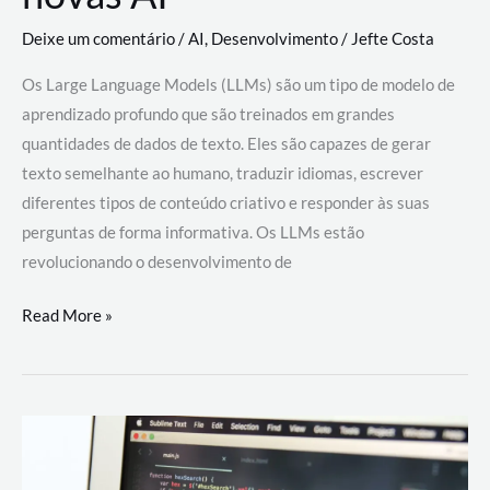
Deixe um comentário
/
AI
,
Desenvolvimento
/
Jefte Costa
Os Large Language Models (LLMs) são um tipo de modelo de
aprendizado profundo que são treinados em grandes
quantidades de dados de texto. Eles são capazes de gerar
texto semelhante ao humano, traduzir idiomas, escrever
diferentes tipos de conteúdo criativo e responder às suas
perguntas de forma informativa. Os LLMs estão
revolucionando o desenvolvimento de
Large
Read More »
Language
Models
(LLMs):
como
eles