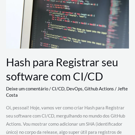
estão
revolucionando
o
desenvolvimento
de
novas
AI
Hash para Registrar seu
software com CI/CD
Deixe um comentário
/
CI/CD
,
DevOps
,
Github Actions
/
Jefte
Costa
Oi, pessoal! Hoje, vamos ver como criar Hash para Registrar
seu software com CI/CD, mergulhando no mundo dos GitHub
Actions. Vou mostrar como adicionar um SHA (identificador
único) no corpo da release, algo super útil para registros de