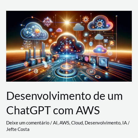
e
Acesso
(IAM)
na
Nuvem:
Google
Cloud,
AWS
e
Azure
Desenvolvimento de um
ChatGPT com AWS
Deixe um comentário
/
AI
,
AWS
,
Cloud
,
Desenvolvimento
,
IA
/
Jefte Costa