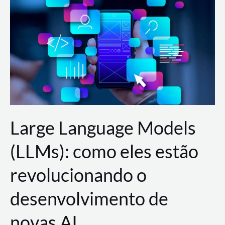
de
dados
para
a
AWS?
Large Language Models
(LLMs): como eles estão
revolucionando o
desenvolvimento de
novas AI