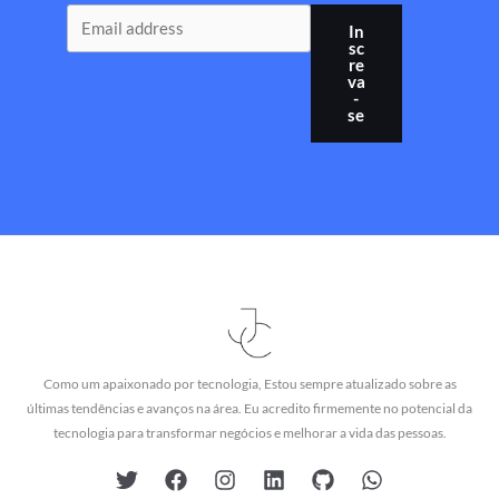
In
sc
re
va
-
se
Como um apaixonado por tecnologia, Estou sempre atualizado sobre as
últimas tendências e avanços na área. Eu acredito firmemente no potencial da
tecnologia para transformar negócios e melhorar a vida das pessoas.