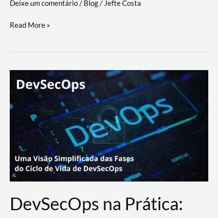
Deixe um comentário
/
Blog
/
Jefte Costa
a
workflows
teste
Read More »
triangulares
de
palyer
do
Youtube
Lance
Rural
DevSecOps na Prática: