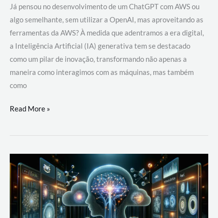
Já pensou no desenvolvimento de um ChatGPT com AWS ou
algo semelhante, sem utilizar a OpenAI, mas aproveitando as
ferramentas da AWS? À medida que adentramos a era digital,
a Inteligência Artificial (IA) generativa tem se destacado
como um pilar de inovação, transformando não apenas a
maneira como interagimos com as máquinas, mas também
como
Desenvolvimento
Read More »
de
um
ChatGPT
com
AWS