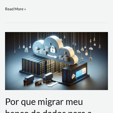
Utilizando
Read More »
as
Soluções
de
IA
Generativa
na
AWS
Por que migrar meu