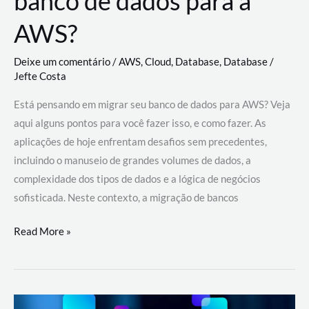
banco de dados para a
AWS?
Deixe um comentário
/
AWS
,
Cloud
,
Database
,
Database
/
Jefte Costa
Está pensando em migrar seu banco de dados para AWS? Veja
aqui alguns pontos para você fazer isso, e como fazer. As
aplicações de hoje enfrentam desafios sem precedentes,
incluindo o manuseio de grandes volumes de dados, a
complexidade dos tipos de dados e a lógica de negócios
sofisticada. Neste contexto, a migração de bancos
Por
Read More »
que
migrar
meu
banco