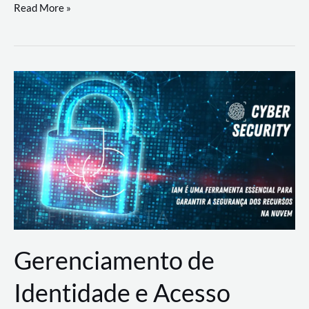
DevSecOps
Read More »
na
Prática:
Integrando
Desenvolvimento,
Segurança
e
Operações
Gerenciamento de
Identidade e Acesso