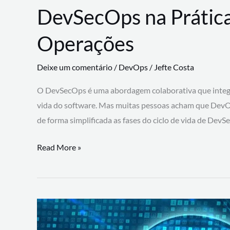
DevSecOps na Prática
Operações
Deixe um comentário
/
DevOps
/
Jefte Costa
O DevSecOps é uma abordagem colaborativa que integra
vida do software. Mas muitas pessoas acham que DevO
de forma simplificada as fases do ciclo de vida de Dev
DevSecOps
Read More »
na
Prática:
Integrando
Desenvolvimento,
Segurança