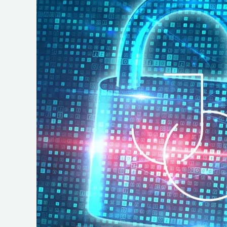
e
Operações