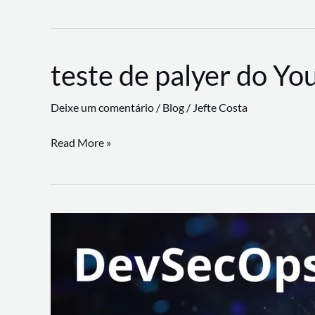
CLI
revoluciona
fluxos
teste de palyer do Yo
de
trabalho
Deixe um comentário
/
Blog
/
Jefte Costa
com
suporte
teste
Read More »
a
de
workflows
palyer
triangulares
do
Youtube
Lance
Rural