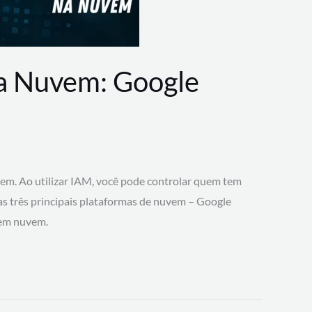
na Nuvem: Google
vem. Ao utilizar IAM, você pode controlar quem tem
 as três principais plataformas de nuvem – Google
 em nuvem.