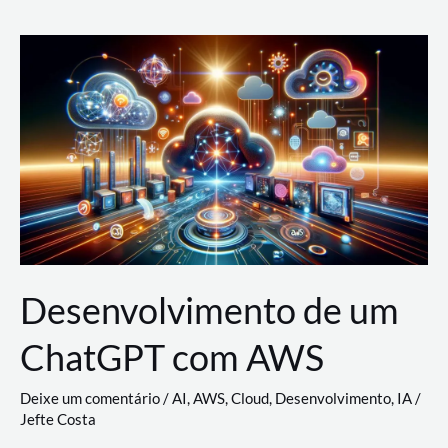
e
Acesso
(IAM)
na
Nuvem:
Google
Cloud,
AWS
e
Azure
Desenvolvimento de um
ChatGPT com AWS
Deixe um comentário
/
AI
,
AWS
,
Cloud
,
Desenvolvimento
,
IA
/
Jefte Costa