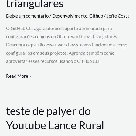
triangulares
Deixe um comentário
/
Desenvolvimento
,
Github
/
Jefte Costa
O GitHub CLI agora oferece suporte aprimorado para
configurações comuns do Git em workflows triangulares.
Descubra o que são esses workflows, como funcionam e como
configurá-los em seus projetos. Aprenda também como
aproveitar esses recursos usando o GitHub CLI.
GitHub
Read More »
CLI
revoluciona
fluxos
teste de palyer do
de
trabalho
Youtube Lance Rural
com
suporte