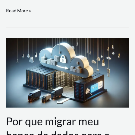
Utilizando
Read More »
as
Soluções
de
IA
Generativa
na
AWS
Por que migrar meu