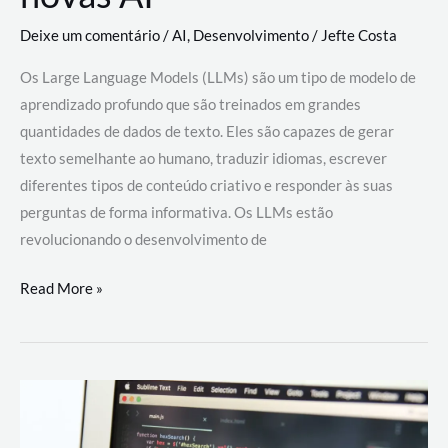
Deixe um comentário
/
AI
,
Desenvolvimento
/
Jefte Costa
Os Large Language Models (LLMs) são um tipo de modelo de
aprendizado profundo que são treinados em grandes
quantidades de dados de texto. Eles são capazes de gerar
texto semelhante ao humano, traduzir idiomas, escrever
diferentes tipos de conteúdo criativo e responder às suas
perguntas de forma informativa. Os LLMs estão
revolucionando o desenvolvimento de
Large
Read More »
Language
Models
(LLMs):
como
eles