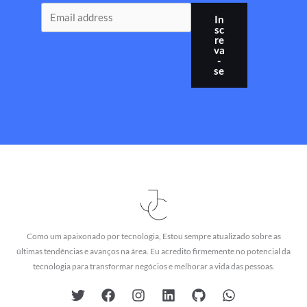
In
sc
re
va
-
se
Como um apaixonado por tecnologia, Estou sempre atualizado sobre as
últimas tendências e avanços na área. Eu acredito firmemente no potencial da
tecnologia para transformar negócios e melhorar a vida das pessoas.