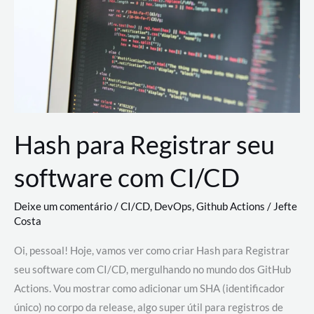
estão
revolucionando
o
desenvolvimento
de
novas
AI
Hash para Registrar seu
software com CI/CD
Deixe um comentário
/
CI/CD
,
DevOps
,
Github Actions
/
Jefte
Costa
Oi, pessoal! Hoje, vamos ver como criar Hash para Registrar
seu software com CI/CD, mergulhando no mundo dos GitHub
Actions. Vou mostrar como adicionar um SHA (identificador
único) no corpo da release, algo super útil para registros de