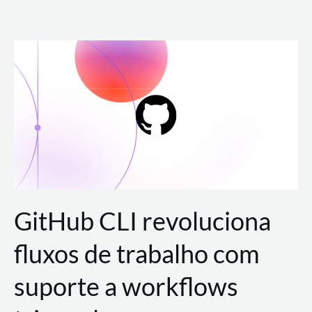
Ir
para
o
conteúdo
GitHub CLI revoluciona
fluxos de trabalho com
suporte a workflows