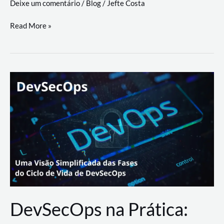
Deixe um comentário
/
Blog
/
Jefte Costa
a
workflows
teste
Read More »
triangulares
de
palyer
do
Youtube
Lance
Rural
DevSecOps na Prática: