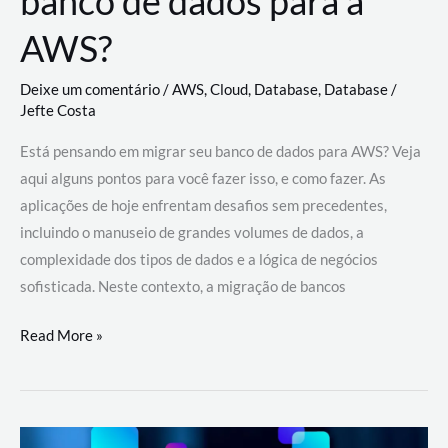
banco de dados para a
AWS?
Deixe um comentário
/
AWS
,
Cloud
,
Database
,
Database
/
Jefte Costa
Está pensando em migrar seu banco de dados para AWS? Veja
aqui alguns pontos para você fazer isso, e como fazer. As
aplicações de hoje enfrentam desafios sem precedentes,
incluindo o manuseio de grandes volumes de dados, a
complexidade dos tipos de dados e a lógica de negócios
sofisticada. Neste contexto, a migração de bancos
Por
Read More »
que
migrar
meu
banco