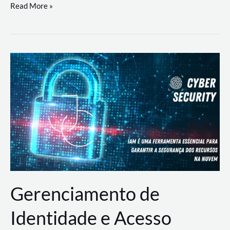
DevSecOps
Read More »
na
Prática:
Integrando
Desenvolvimento,
Segurança
e
Operações
Gerenciamento de
Identidade e Acesso