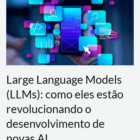
de
dados
para
a
AWS?
Large Language Models
(LLMs): como eles estão
revolucionando o
desenvolvimento de
novas AI