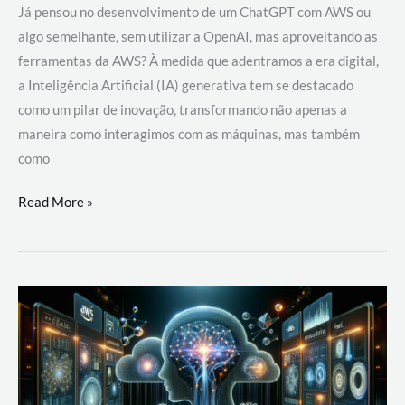
Já pensou no desenvolvimento de um ChatGPT com AWS ou
algo semelhante, sem utilizar a OpenAI, mas aproveitando as
ferramentas da AWS? À medida que adentramos a era digital,
a Inteligência Artificial (IA) generativa tem se destacado
como um pilar de inovação, transformando não apenas a
maneira como interagimos com as máquinas, mas também
como
Desenvolvimento
Read More »
de
um
ChatGPT
com
AWS