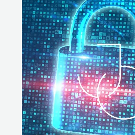
e
Operações