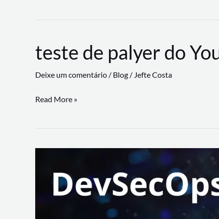
CLI
revoluciona
fluxos
teste de palyer do Yo
de
trabalho
Deixe um comentário
/
Blog
/
Jefte Costa
com
suporte
teste
Read More »
a
de
workflows
palyer
triangulares
do
Youtube
Lance
Rural