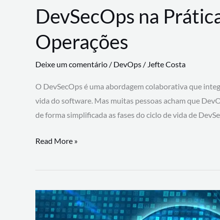
DevSecOps na Prática
Operações
Deixe um comentário
/
DevOps
/
Jefte Costa
O DevSecOps é uma abordagem colaborativa que integra
vida do software. Mas muitas pessoas acham que DevO
de forma simplificada as fases do ciclo de vida de Dev
DevSecOps
Read More »
na
Prática:
Integrando
Desenvolvimento,
Segurança