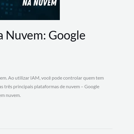
na Nuvem: Google
vem. Ao utilizar IAM, você pode controlar quem tem
 as três principais plataformas de nuvem – Google
 em nuvem.