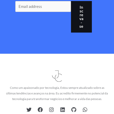
In
sc
re
va
-
se
Como um apaixonado por tecnologia, Estou sempre atualizado sobre as
últimas tendências e avanços na área. Eu acredito firmemente no potencial da
tecnologia para transformar negócios e melhorar a vida das pessoas.