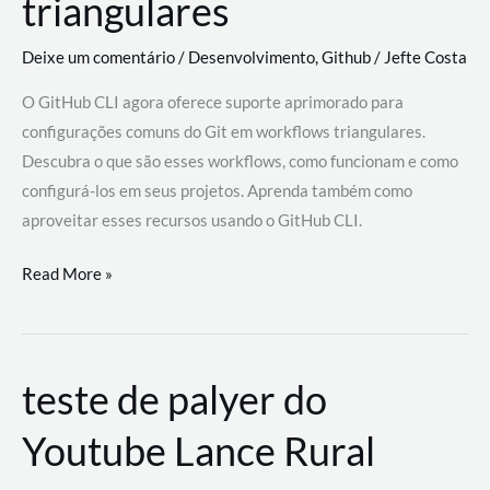
triangulares
Deixe um comentário
/
Desenvolvimento
,
Github
/
Jefte Costa
O GitHub CLI agora oferece suporte aprimorado para
configurações comuns do Git em workflows triangulares.
Descubra o que são esses workflows, como funcionam e como
configurá-los em seus projetos. Aprenda também como
aproveitar esses recursos usando o GitHub CLI.
GitHub
Read More »
CLI
revoluciona
fluxos
teste de palyer do
de
trabalho
Youtube Lance Rural
com
suporte