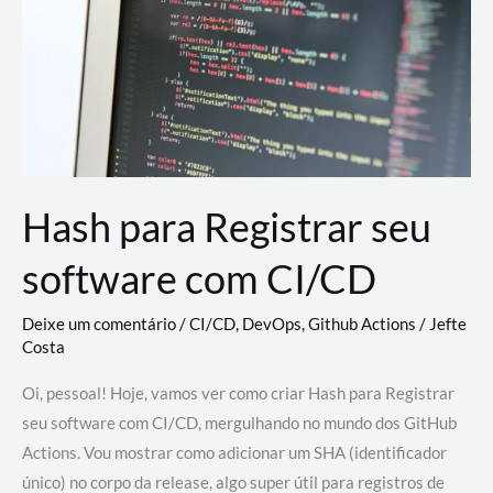
estão
revolucionando
o
desenvolvimento
de
novas
AI
Hash para Registrar seu
software com CI/CD
Deixe um comentário
/
CI/CD
,
DevOps
,
Github Actions
/
Jefte
Costa
Oi, pessoal! Hoje, vamos ver como criar Hash para Registrar
seu software com CI/CD, mergulhando no mundo dos GitHub
Actions. Vou mostrar como adicionar um SHA (identificador
único) no corpo da release, algo super útil para registros de