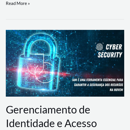
DevSecOps
Read More »
na
Prática:
Integrando
Desenvolvimento,
Segurança
e
Operações
Gerenciamento de
Identidade e Acesso