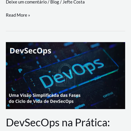
Deixe um comentário
/
Blog
/
Jefte Costa
a
workflows
teste
Read More »
triangulares
de
palyer
do
Youtube
Lance
Rural
DevSecOps na Prática: