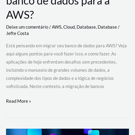
banco de dados para a
AWS?
Deixe um comentário
/
AWS
,
Cloud
,
Database
,
Database
/
Jefte Costa
Está pensando em migrar seu banco de dados para AWS? Veja
aqui alguns pontos para você fazer isso, e como fazer. As
aplicações de hoje enfrentam desafios sem precedentes,
incluindo o manuseio de grandes volumes de dados, a
complexidade dos tipos de dados e a lógica de negócios
sofisticada. Neste contexto, a migração de bancos
Por
Read More »
que
migrar
meu
banco