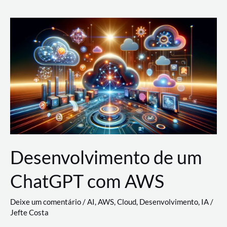
e
Acesso
(IAM)
na
Nuvem:
Google
Cloud,
AWS
e
Azure
Desenvolvimento de um
ChatGPT com AWS
Deixe um comentário
/
AI
,
AWS
,
Cloud
,
Desenvolvimento
,
IA
/
Jefte Costa