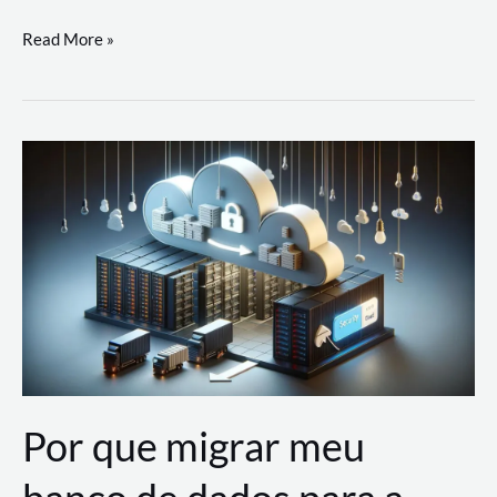
Utilizando
Read More »
as
Soluções
de
IA
Generativa
na
AWS
Por que migrar meu