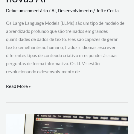
Deixe um comentário
/
AI
,
Desenvolvimento
/
Jefte Costa
Os Large Language Models (LLMs) são um tipo de modelo de
aprendizado profundo que são treinados em grandes
quantidades de dados de texto. Eles são capazes de gerar
texto semelhante ao humano, traduzir idiomas, escrever
diferentes tipos de conteúdo criativo e responder às suas
perguntas de forma informativa. Os LLMs estão
revolucionando o desenvolvimento de
Large
Read More »
Language
Models
(LLMs):
como
eles