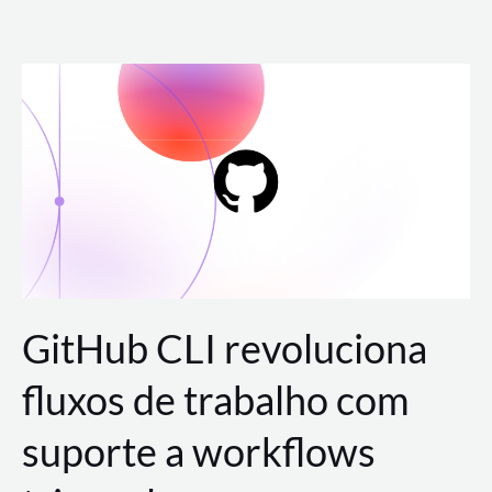
Ir
para
o
conteúdo
GitHub CLI revoluciona
fluxos de trabalho com
suporte a workflows