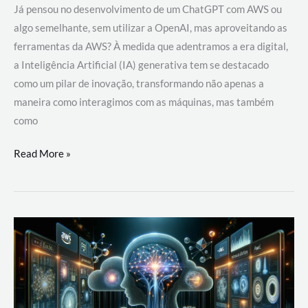
Já pensou no desenvolvimento de um ChatGPT com AWS ou
algo semelhante, sem utilizar a OpenAI, mas aproveitando as
ferramentas da AWS? À medida que adentramos a era digital,
a Inteligência Artificial (IA) generativa tem se destacado
como um pilar de inovação, transformando não apenas a
maneira como interagimos com as máquinas, mas também
como
Desenvolvimento
Read More »
de
um
ChatGPT
com
AWS