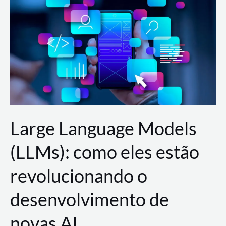
de
dados
para
a
AWS?
Large Language Models
(LLMs): como eles estão
revolucionando o
desenvolvimento de
novas AI