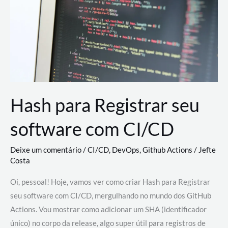
estão
revolucionando
o
desenvolvimento
de
novas
AI
Hash para Registrar seu
software com CI/CD
Deixe um comentário
/
CI/CD
,
DevOps
,
Github Actions
/
Jefte
Costa
Oi, pessoal! Hoje, vamos ver como criar Hash para Registrar
seu software com CI/CD, mergulhando no mundo dos GitHub
Actions. Vou mostrar como adicionar um SHA (identificador
único) no corpo da release, algo super útil para registros de