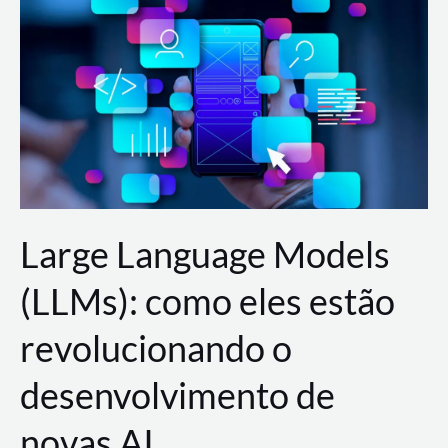
de
dados
para
a
AWS?
Large Language Models
(LLMs): como eles estão
revolucionando o
desenvolvimento de
novas AI