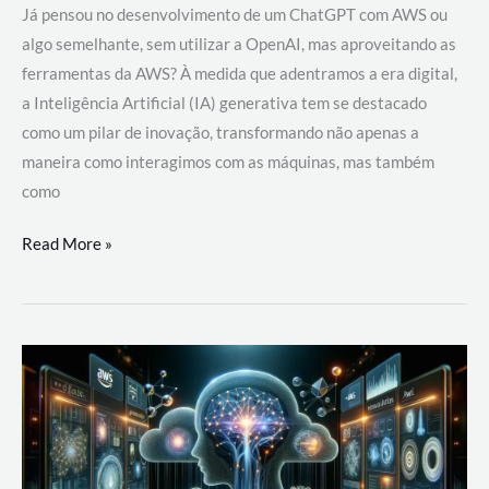
Já pensou no desenvolvimento de um ChatGPT com AWS ou
algo semelhante, sem utilizar a OpenAI, mas aproveitando as
ferramentas da AWS? À medida que adentramos a era digital,
a Inteligência Artificial (IA) generativa tem se destacado
como um pilar de inovação, transformando não apenas a
maneira como interagimos com as máquinas, mas também
como
Desenvolvimento
Read More »
de
um
ChatGPT
com
AWS