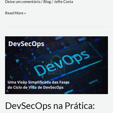
Deixe um comentário
/
Blog
/
Jefte Costa
a
workflows
teste
Read More »
triangulares
de
palyer
do
Youtube
Lance
Rural
DevSecOps na Prática: