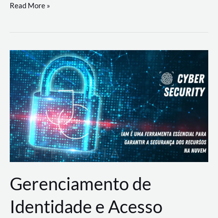
DevSecOps
Read More »
na
Prática:
Integrando
Desenvolvimento,
Segurança
e
Operações
Gerenciamento de
Identidade e Acesso