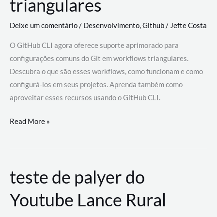
triangulares
Deixe um comentário
/
Desenvolvimento
,
Github
/
Jefte Costa
O GitHub CLI agora oferece suporte aprimorado para
configurações comuns do Git em workflows triangulares.
Descubra o que são esses workflows, como funcionam e como
configurá-los em seus projetos. Aprenda também como
aproveitar esses recursos usando o GitHub CLI.
GitHub
Read More »
CLI
revoluciona
fluxos
teste de palyer do
de
trabalho
Youtube Lance Rural
com
suporte