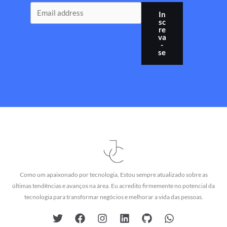
In
sc
re
va
-
se
Como um apaixonado por tecnologia, Estou sempre atualizado sobre as
últimas tendências e avanços na área. Eu acredito firmemente no potencial da
tecnologia para transformar negócios e melhorar a vida das pessoas.