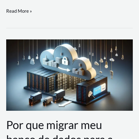
Utilizando
Read More »
as
Soluções
de
IA
Generativa
na
AWS
Por que migrar meu