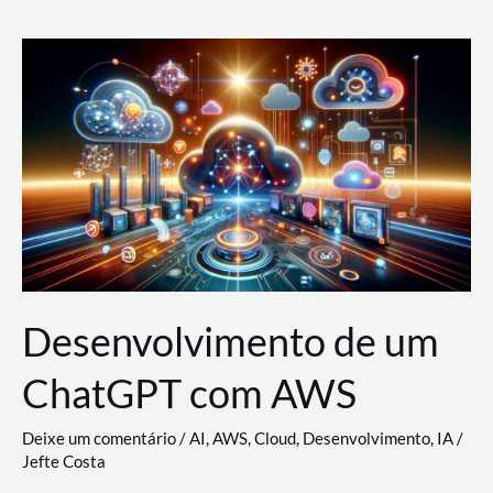
e
Acesso
(IAM)
na
Nuvem:
Google
Cloud,
AWS
e
Azure
Desenvolvimento de um
ChatGPT com AWS
Deixe um comentário
/
AI
,
AWS
,
Cloud
,
Desenvolvimento
,
IA
/
Jefte Costa