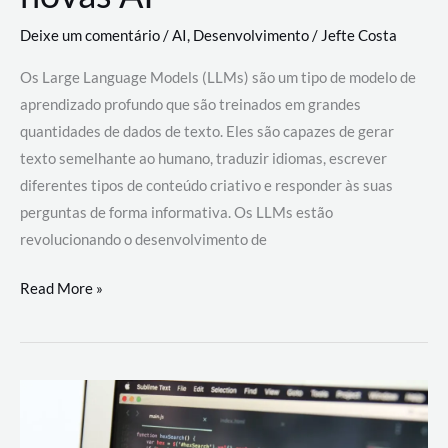
Deixe um comentário
/
AI
,
Desenvolvimento
/
Jefte Costa
Os Large Language Models (LLMs) são um tipo de modelo de
aprendizado profundo que são treinados em grandes
quantidades de dados de texto. Eles são capazes de gerar
texto semelhante ao humano, traduzir idiomas, escrever
diferentes tipos de conteúdo criativo e responder às suas
perguntas de forma informativa. Os LLMs estão
revolucionando o desenvolvimento de
Large
Read More »
Language
Models
(LLMs):
como
eles