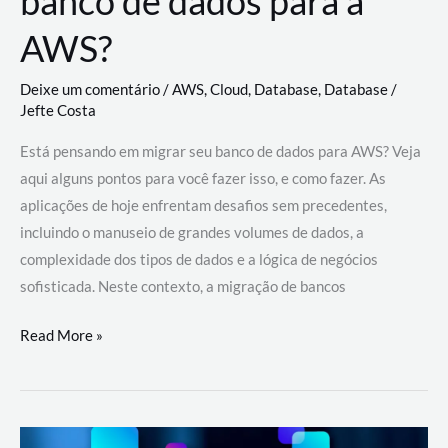
banco de dados para a
AWS?
Deixe um comentário
/
AWS
,
Cloud
,
Database
,
Database
/
Jefte Costa
Está pensando em migrar seu banco de dados para AWS? Veja
aqui alguns pontos para você fazer isso, e como fazer. As
aplicações de hoje enfrentam desafios sem precedentes,
incluindo o manuseio de grandes volumes de dados, a
complexidade dos tipos de dados e a lógica de negócios
sofisticada. Neste contexto, a migração de bancos
Por
Read More »
que
migrar
meu
banco