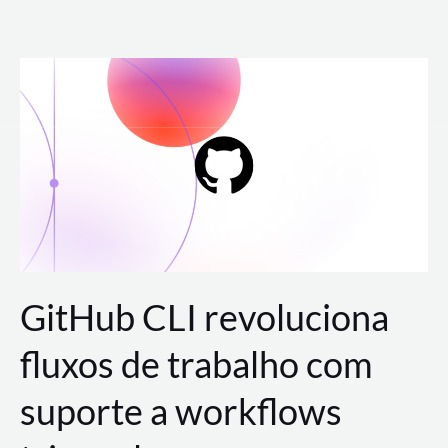
Ir
para
o
conteúdo
GitHub CLI revoluciona
fluxos de trabalho com
suporte a workflows