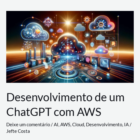
e
Acesso
(IAM)
na
Nuvem:
Google
Cloud,
AWS
e
Azure
Desenvolvimento de um
ChatGPT com AWS
Deixe um comentário
/
AI
,
AWS
,
Cloud
,
Desenvolvimento
,
IA
/
Jefte Costa