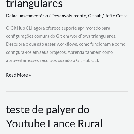
triangulares
Deixe um comentário
/
Desenvolvimento
,
Github
/
Jefte Costa
O GitHub CLI agora oferece suporte aprimorado para
configurações comuns do Git em workflows triangulares.
Descubra o que são esses workflows, como funcionam e como
configurá-los em seus projetos. Aprenda também como
aproveitar esses recursos usando o GitHub CLI.
GitHub
Read More »
CLI
revoluciona
fluxos
teste de palyer do
de
trabalho
Youtube Lance Rural
com
suporte