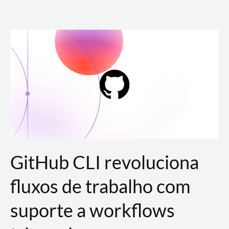
Ir
para
o
conteúdo
GitHub CLI revoluciona
fluxos de trabalho com
suporte a workflows