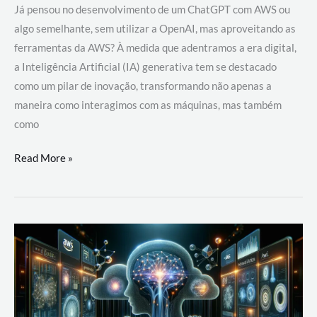
Já pensou no desenvolvimento de um ChatGPT com AWS ou
algo semelhante, sem utilizar a OpenAI, mas aproveitando as
ferramentas da AWS? À medida que adentramos a era digital,
a Inteligência Artificial (IA) generativa tem se destacado
como um pilar de inovação, transformando não apenas a
maneira como interagimos com as máquinas, mas também
como
Desenvolvimento
Read More »
de
um
ChatGPT
com
AWS