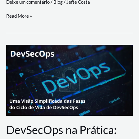
Deixe um comentário
/
Blog
/
Jefte Costa
a
workflows
teste
Read More »
triangulares
de
palyer
do
Youtube
Lance
Rural
DevSecOps na Prática: