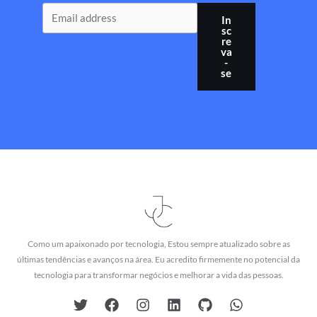
In
sc
re
va
-
se
Como um apaixonado por tecnologia, Estou sempre atualizado sobre as
últimas tendências e avanços na área. Eu acredito firmemente no potencial da
tecnologia para transformar negócios e melhorar a vida das pessoas.