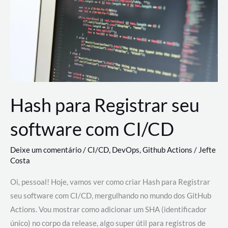
estão
revolucionando
o
desenvolvimento
de
novas
AI
Hash para Registrar seu
software com CI/CD
Deixe um comentário
/
CI/CD
,
DevOps
,
Github Actions
/
Jefte
Costa
Oi, pessoal! Hoje, vamos ver como criar Hash para Registrar
seu software com CI/CD, mergulhando no mundo dos GitHub
Actions. Vou mostrar como adicionar um SHA (identificador
único) no corpo da release, algo super útil para registros de