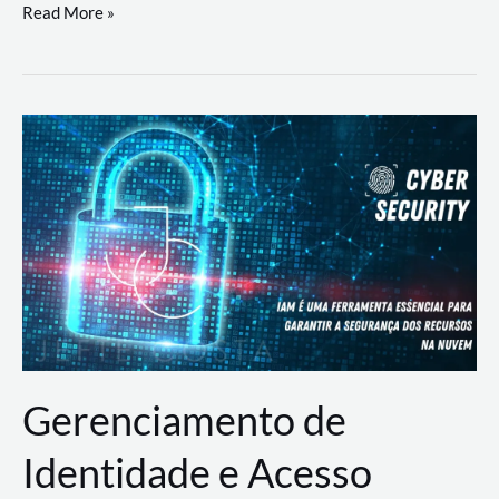
DevSecOps
Read More »
na
Prática:
Integrando
Desenvolvimento,
Segurança
e
Operações
Gerenciamento de
Identidade e Acesso