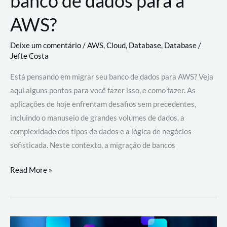
banco de dados para a
AWS?
Deixe um comentário
/
AWS
,
Cloud
,
Database
,
Database
/
Jefte Costa
Está pensando em migrar seu banco de dados para AWS? Veja
aqui alguns pontos para você fazer isso, e como fazer. As
aplicações de hoje enfrentam desafios sem precedentes,
incluindo o manuseio de grandes volumes de dados, a
complexidade dos tipos de dados e a lógica de negócios
sofisticada. Neste contexto, a migração de bancos
Por
Read More »
que
migrar
meu
banco