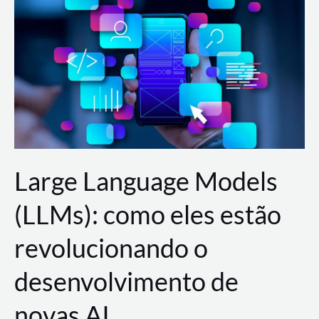
de
dados
para
a
AWS?
Large Language Models
(LLMs): como eles estão
revolucionando o
desenvolvimento de
novas AI