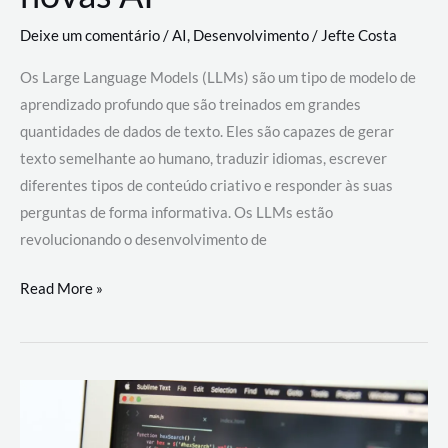
Deixe um comentário
/
AI
,
Desenvolvimento
/
Jefte Costa
Os Large Language Models (LLMs) são um tipo de modelo de
aprendizado profundo que são treinados em grandes
quantidades de dados de texto. Eles são capazes de gerar
texto semelhante ao humano, traduzir idiomas, escrever
diferentes tipos de conteúdo criativo e responder às suas
perguntas de forma informativa. Os LLMs estão
revolucionando o desenvolvimento de
Large
Read More »
Language
Models
(LLMs):
como
eles