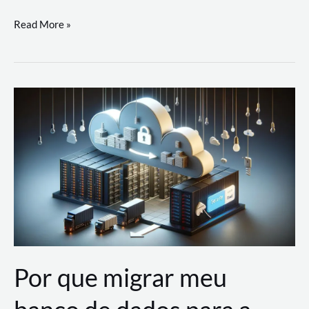
Utilizando
Read More »
as
Soluções
de
IA
Generativa
na
AWS
Por que migrar meu