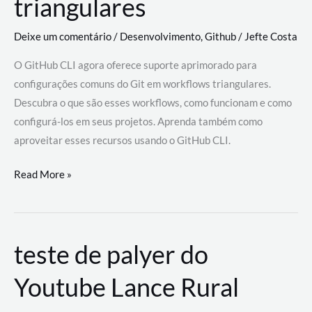
triangulares
Deixe um comentário
/
Desenvolvimento
,
Github
/
Jefte Costa
O GitHub CLI agora oferece suporte aprimorado para
configurações comuns do Git em workflows triangulares.
Descubra o que são esses workflows, como funcionam e como
configurá-los em seus projetos. Aprenda também como
aproveitar esses recursos usando o GitHub CLI.
GitHub
Read More »
CLI
revoluciona
fluxos
teste de palyer do
de
trabalho
Youtube Lance Rural
com
suporte