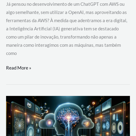
Já pensou no desenvolvimento de um ChatGPT com AWS ou
algo semelhante, sem utilizar a OpenAI, mas aproveitando as
ferramentas da AWS? À medida que adentramos a era digital,
a Inteligência Artificial (IA) generativa tem se destacado
como um pilar de inovação, transformando não apenas a
maneira como interagimos com as máquinas, mas também
como
Desenvolvimento
Read More »
de
um
ChatGPT
com
AWS