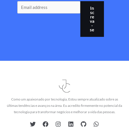
In
sc
re
va
-
se
Como um apaixonado por tecnologia, Estou sempre atualizado sobre as
últimas tendências e avanços na área. Eu acredito firmemente no potencial da
tecnologia para transformar negócios e melhorar a vida das pessoas.