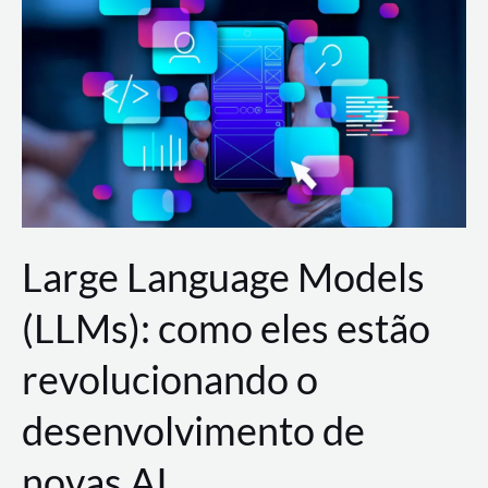
de
dados
para
a
AWS?
Large Language Models
(LLMs): como eles estão
revolucionando o
desenvolvimento de
novas AI