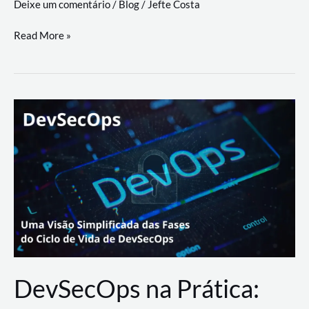
Deixe um comentário
/
Blog
/
Jefte Costa
a
workflows
teste
Read More »
triangulares
de
palyer
do
Youtube
Lance
Rural
DevSecOps na Prática: