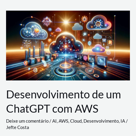
e
Acesso
(IAM)
na
Nuvem:
Google
Cloud,
AWS
e
Azure
Desenvolvimento de um
ChatGPT com AWS
Deixe um comentário
/
AI
,
AWS
,
Cloud
,
Desenvolvimento
,
IA
/
Jefte Costa