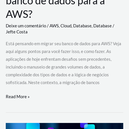
banco de dados para a
AWS?
Deixe um comentário
/
AWS
,
Cloud
,
Database
,
Database
/
Jefte Costa
Está pensando em migrar seu banco de dados para AWS? Veja
aqui alguns pontos para você fazer isso, e como fazer. As
aplicações de hoje enfrentam desafios sem precedentes,
incluindo o manuseio de grandes volumes de dados, a
complexidade dos tipos de dados e a lógica de negócios
sofisticada. Neste contexto, a migração de bancos
Por
Read More »
que
migrar
meu
banco