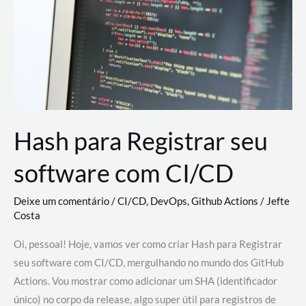
estão
revolucionando
o
desenvolvimento
de
novas
AI
Hash para Registrar seu
software com CI/CD
Deixe um comentário
/
CI/CD
,
DevOps
,
Github Actions
/
Jefte
Costa
Oi, pessoal! Hoje, vamos ver como criar Hash para Registrar
seu software com CI/CD, mergulhando no mundo dos GitHub
Actions. Vou mostrar como adicionar um SHA (identificador
único) no corpo da release, algo super útil para registros de