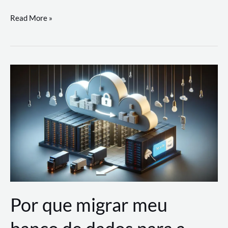
Utilizando
Read More »
as
Soluções
de
IA
Generativa
na
AWS
Por que migrar meu