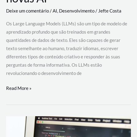
Deixe um comentário
/
AI
,
Desenvolvimento
/
Jefte Costa
Os Large Language Models (LLMs) são um tipo de modelo de
aprendizado profundo que são treinados em grandes
quantidades de dados de texto. Eles são capazes de gerar
texto semelhante ao humano, traduzir idiomas, escrever
diferentes tipos de conteúdo criativo e responder às suas
perguntas de forma informativa. Os LLMs estão
revolucionando o desenvolvimento de
Large
Read More »
Language
Models
(LLMs):
como
eles