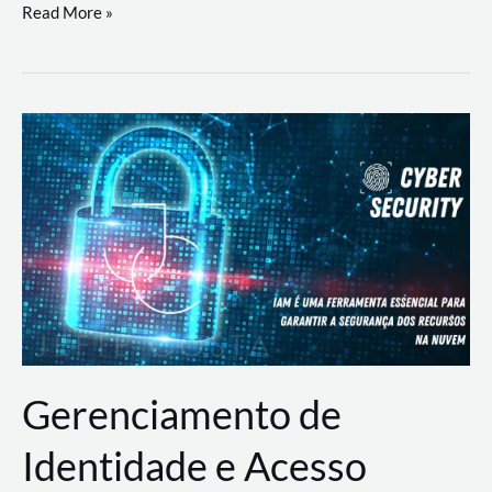
DevSecOps
Read More »
na
Prática:
Integrando
Desenvolvimento,
Segurança
e
Operações
Gerenciamento de
Identidade e Acesso