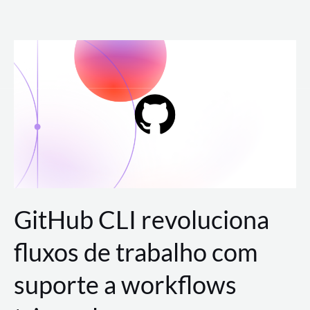
Ir
para
o
conteúdo
GitHub CLI revoluciona
fluxos de trabalho com
suporte a workflows