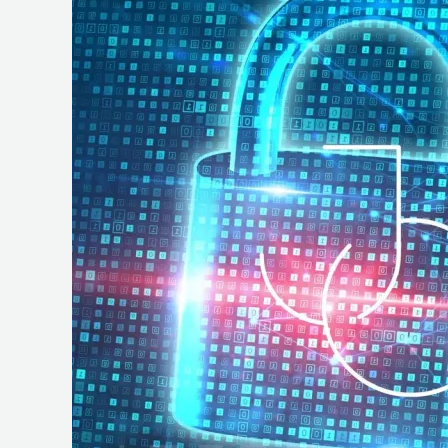
e
Operações