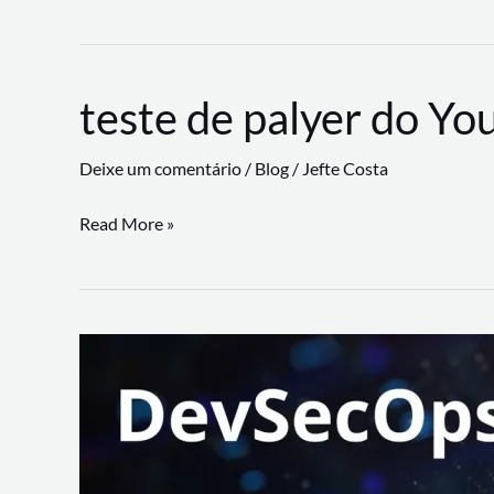
CLI
revoluciona
fluxos
teste de palyer do Yo
de
trabalho
Deixe um comentário
/
Blog
/
Jefte Costa
com
suporte
teste
Read More »
a
de
workflows
palyer
triangulares
do
Youtube
Lance
Rural