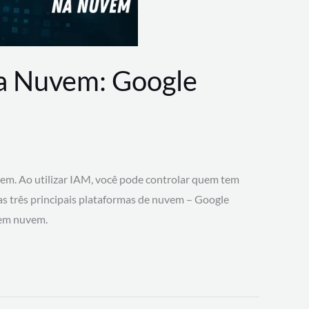
na Nuvem: Google
vem. Ao utilizar IAM, você pode controlar quem tem
 as três principais plataformas de nuvem – Google
 em nuvem.