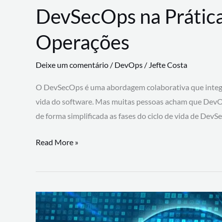
DevSecOps na Prática
Operações
Deixe um comentário
/
DevOps
/
Jefte Costa
O DevSecOps é uma abordagem colaborativa que integra
vida do software. Mas muitas pessoas acham que DevO
de forma simplificada as fases do ciclo de vida de Dev
DevSecOps
Read More »
na
Prática:
Integrando
Desenvolvimento,
Segurança