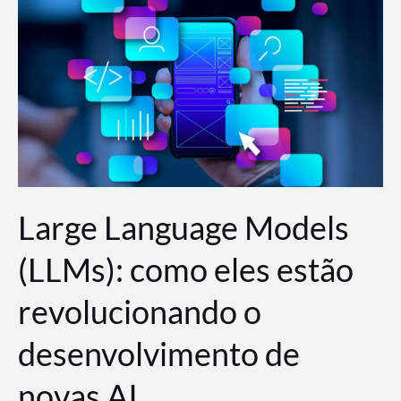
de
dados
para
a
AWS?
Large Language Models
(LLMs): como eles estão
revolucionando o
desenvolvimento de
novas AI