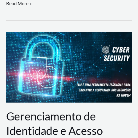
DevSecOps
Read More »
na
Prática:
Integrando
Desenvolvimento,
Segurança
e
Operações
Gerenciamento de
Identidade e Acesso