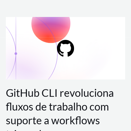
Ir
para
o
conteúdo
GitHub CLI revoluciona
fluxos de trabalho com
suporte a workflows