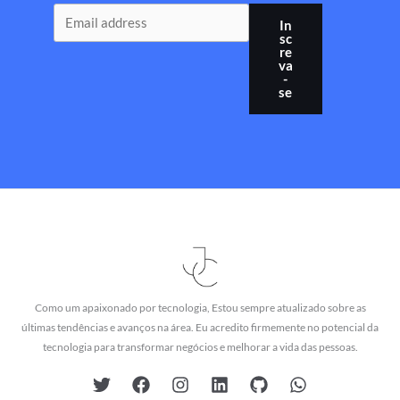
In
sc
re
va
-
se
Como um apaixonado por tecnologia, Estou sempre atualizado sobre as
últimas tendências e avanços na área. Eu acredito firmemente no potencial da
tecnologia para transformar negócios e melhorar a vida das pessoas.