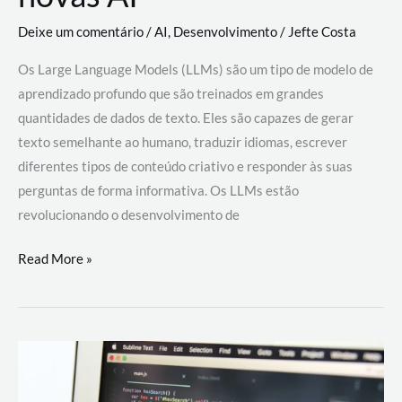
Deixe um comentário
/
AI
,
Desenvolvimento
/
Jefte Costa
Os Large Language Models (LLMs) são um tipo de modelo de
aprendizado profundo que são treinados em grandes
quantidades de dados de texto. Eles são capazes de gerar
texto semelhante ao humano, traduzir idiomas, escrever
diferentes tipos de conteúdo criativo e responder às suas
perguntas de forma informativa. Os LLMs estão
revolucionando o desenvolvimento de
Large
Read More »
Language
Models
(LLMs):
como
eles