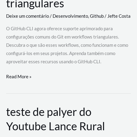
triangulares
Deixe um comentário
/
Desenvolvimento
,
Github
/
Jefte Costa
O GitHub CLI agora oferece suporte aprimorado para
configurações comuns do Git em workflows triangulares.
Descubra o que são esses workflows, como funcionam e como
configurá-los em seus projetos. Aprenda também como
aproveitar esses recursos usando o GitHub CLI.
GitHub
Read More »
CLI
revoluciona
fluxos
teste de palyer do
de
trabalho
Youtube Lance Rural
com
suporte