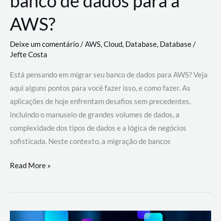
banco de dados para a
AWS?
Deixe um comentário
/
AWS
,
Cloud
,
Database
,
Database
/
Jefte Costa
Está pensando em migrar seu banco de dados para AWS? Veja
aqui alguns pontos para você fazer isso, e como fazer. As
aplicações de hoje enfrentam desafios sem precedentes,
incluindo o manuseio de grandes volumes de dados, a
complexidade dos tipos de dados e a lógica de negócios
sofisticada. Neste contexto, a migração de bancos
Por
Read More »
que
migrar
meu
banco