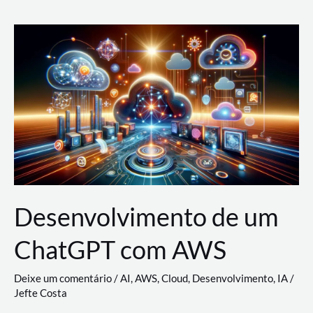
e
Acesso
(IAM)
na
Nuvem:
Google
Cloud,
AWS
e
Azure
Desenvolvimento de um
ChatGPT com AWS
Deixe um comentário
/
AI
,
AWS
,
Cloud
,
Desenvolvimento
,
IA
/
Jefte Costa