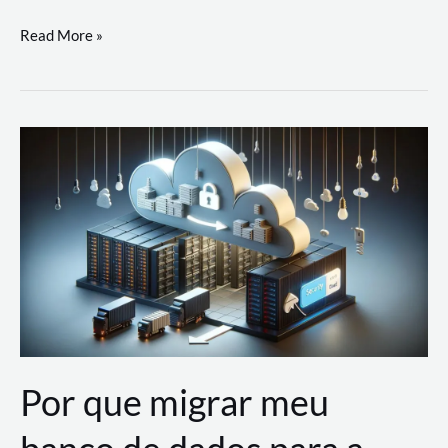
Utilizando
Read More »
as
Soluções
de
IA
Generativa
na
AWS
Por que migrar meu