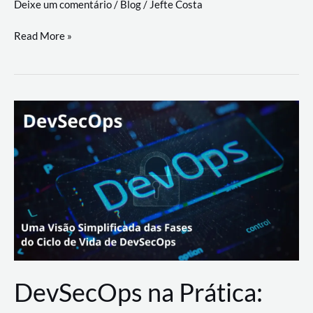
Deixe um comentário
/
Blog
/
Jefte Costa
a
workflows
teste
Read More »
triangulares
de
palyer
do
Youtube
Lance
Rural
DevSecOps na Prática: