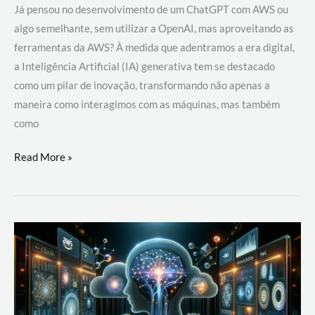
Já pensou no desenvolvimento de um ChatGPT com AWS ou
algo semelhante, sem utilizar a OpenAI, mas aproveitando as
ferramentas da AWS? À medida que adentramos a era digital,
a Inteligência Artificial (IA) generativa tem se destacado
como um pilar de inovação, transformando não apenas a
maneira como interagimos com as máquinas, mas também
como
Desenvolvimento
Read More »
de
um
ChatGPT
com
AWS