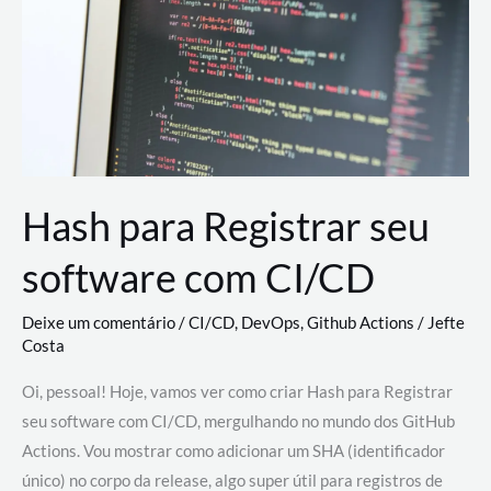
estão
revolucionando
o
desenvolvimento
de
novas
AI
Hash para Registrar seu
software com CI/CD
Deixe um comentário
/
CI/CD
,
DevOps
,
Github Actions
/
Jefte
Costa
Oi, pessoal! Hoje, vamos ver como criar Hash para Registrar
seu software com CI/CD, mergulhando no mundo dos GitHub
Actions. Vou mostrar como adicionar um SHA (identificador
único) no corpo da release, algo super útil para registros de