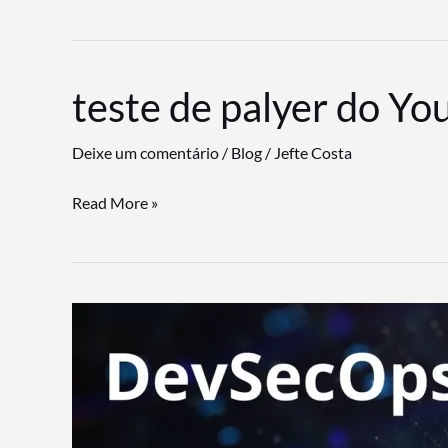
CLI
revoluciona
fluxos
teste de palyer do Yo
de
trabalho
Deixe um comentário
/
Blog
/
Jefte Costa
com
suporte
teste
Read More »
a
de
workflows
palyer
triangulares
do
Youtube
Lance
Rural