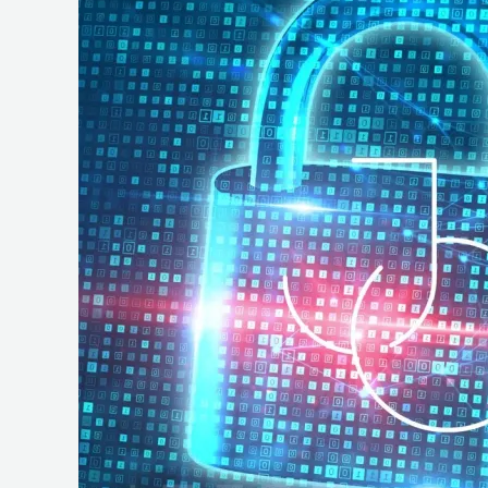
e
Operações