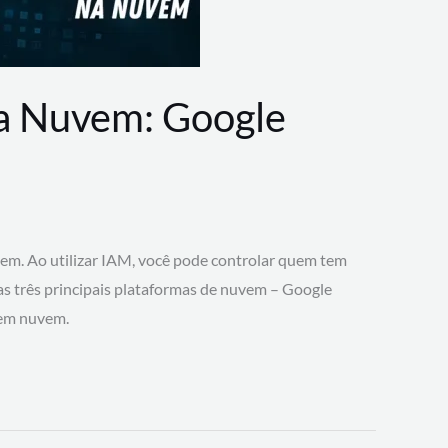
na Nuvem: Google
vem. Ao utilizar IAM, você pode controlar quem tem
 as três principais plataformas de nuvem – Google
 em nuvem.