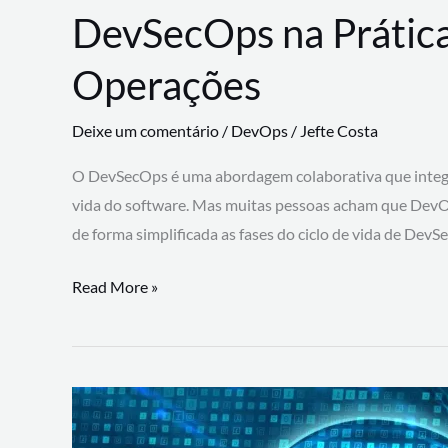
DevSecOps na Prática
Operações
Deixe um comentário
/
DevOps
/
Jefte Costa
O DevSecOps é uma abordagem colaborativa que integra
vida do software. Mas muitas pessoas acham que DevO
de forma simplificada as fases do ciclo de vida de Dev
DevSecOps
Read More »
na
Prática:
Integrando
Desenvolvimento,
Segurança