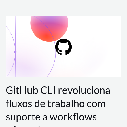
Ir
para
o
conteúdo
GitHub CLI revoluciona
fluxos de trabalho com
suporte a workflows