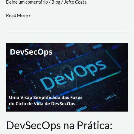
Deixe um comentário
/
Blog
/
Jefte Costa
a
workflows
teste
Read More »
triangulares
de
palyer
do
Youtube
Lance
Rural
DevSecOps na Prática: