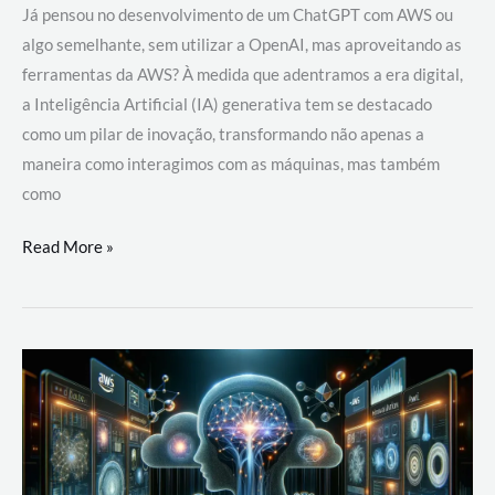
Já pensou no desenvolvimento de um ChatGPT com AWS ou
algo semelhante, sem utilizar a OpenAI, mas aproveitando as
ferramentas da AWS? À medida que adentramos a era digital,
a Inteligência Artificial (IA) generativa tem se destacado
como um pilar de inovação, transformando não apenas a
maneira como interagimos com as máquinas, mas também
como
Desenvolvimento
Read More »
de
um
ChatGPT
com
AWS