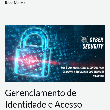
DevSecOps
Read More »
na
Prática:
Integrando
Desenvolvimento,
Segurança
e
Operações
Gerenciamento de
Identidade e Acesso