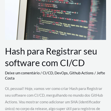
estão
revolucionando
o
desenvolvimento
de
novas
AI
Hash para Registrar seu
software com CI/CD
Deixe um comentário
/
CI/CD
,
DevOps
,
Github Actions
/
Jefte
Costa
Oi, pessoal! Hoje, vamos ver como criar Hash para Registrar
seu software com CI/CD, mergulhando no mundo dos GitHub
Actions. Vou mostrar como adicionar um SHA (identificador
único) no corpo da release, algo super útil para registros de