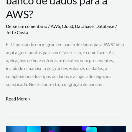
banco de dados para a
AWS?
Deixe um comentário
/
AWS
,
Cloud
,
Database
,
Database
/
Jefte Costa
Está pensando em migrar seu banco de dados para AWS? Veja
aqui alguns pontos para você fazer isso, e como fazer. As
aplicações de hoje enfrentam desafios sem precedentes,
incluindo o manuseio de grandes volumes de dados, a
complexidade dos tipos de dados e a lógica de negócios
sofisticada. Neste contexto, a migração de bancos
Por
Read More »
que
migrar
meu
banco