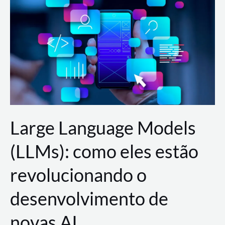
de
dados
para
a
AWS?
Large Language Models
(LLMs): como eles estão
revolucionando o
desenvolvimento de
novas AI