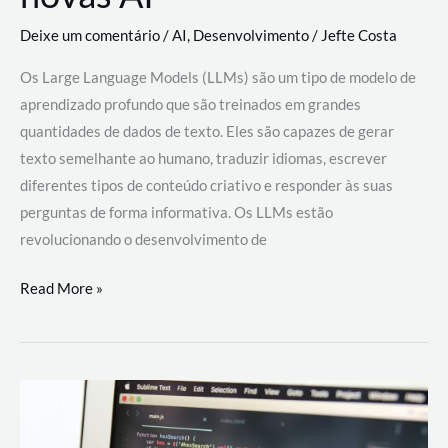
Deixe um comentário
/
AI
,
Desenvolvimento
/
Jefte Costa
Os Large Language Models (LLMs) são um tipo de modelo de
aprendizado profundo que são treinados em grandes
quantidades de dados de texto. Eles são capazes de gerar
texto semelhante ao humano, traduzir idiomas, escrever
diferentes tipos de conteúdo criativo e responder às suas
perguntas de forma informativa. Os LLMs estão
revolucionando o desenvolvimento de
Large
Read More »
Language
Models
(LLMs):
como
eles