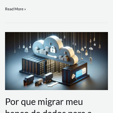
Utilizando
Read More »
as
Soluções
de
IA
Generativa
na
AWS
Por que migrar meu