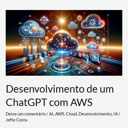
e
Acesso
(IAM)
na
Nuvem:
Google
Cloud,
AWS
e
Azure
Desenvolvimento de um
ChatGPT com AWS
Deixe um comentário
/
AI
,
AWS
,
Cloud
,
Desenvolvimento
,
IA
/
Jefte Costa