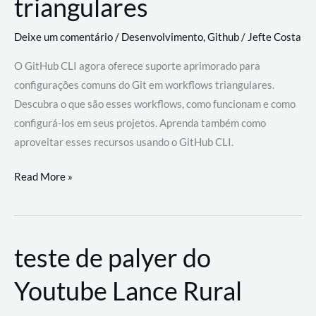
triangulares
Deixe um comentário
/
Desenvolvimento
,
Github
/
Jefte Costa
O GitHub CLI agora oferece suporte aprimorado para
configurações comuns do Git em workflows triangulares.
Descubra o que são esses workflows, como funcionam e como
configurá-los em seus projetos. Aprenda também como
aproveitar esses recursos usando o GitHub CLI.
GitHub
Read More »
CLI
revoluciona
fluxos
teste de palyer do
de
trabalho
Youtube Lance Rural
com
suporte