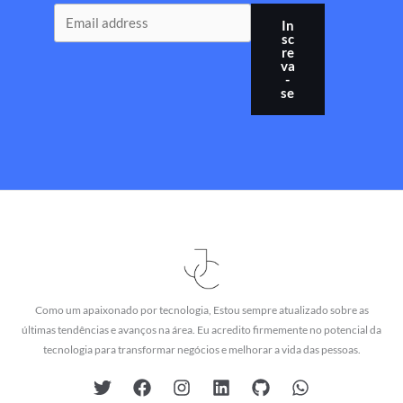
In
sc
re
va
-
se
Como um apaixonado por tecnologia, Estou sempre atualizado sobre as
últimas tendências e avanços na área. Eu acredito firmemente no potencial da
tecnologia para transformar negócios e melhorar a vida das pessoas.