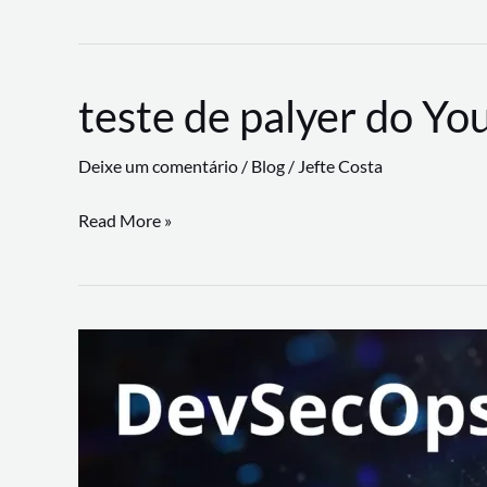
CLI
revoluciona
fluxos
teste de palyer do Yo
de
trabalho
Deixe um comentário
/
Blog
/
Jefte Costa
com
suporte
teste
Read More »
a
de
workflows
palyer
triangulares
do
Youtube
Lance
Rural