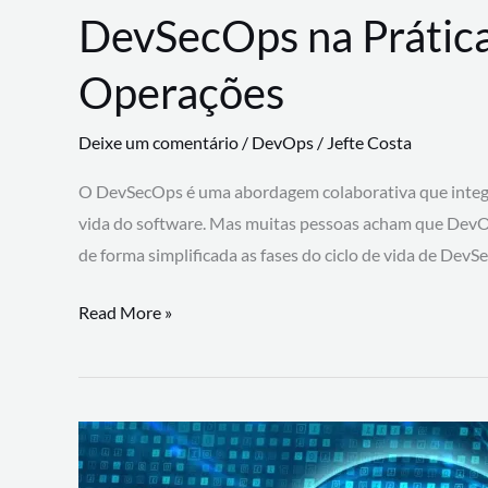
DevSecOps na Prática
Operações
Deixe um comentário
/
DevOps
/
Jefte Costa
O DevSecOps é uma abordagem colaborativa que integra
vida do software. Mas muitas pessoas acham que DevO
de forma simplificada as fases do ciclo de vida de Dev
DevSecOps
Read More »
na
Prática:
Integrando
Desenvolvimento,
Segurança