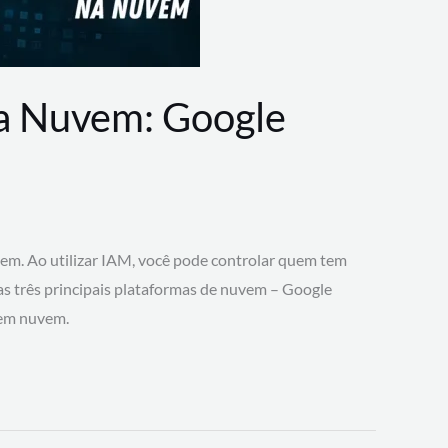
na Nuvem: Google
vem. Ao utilizar IAM, você pode controlar quem tem
 as três principais plataformas de nuvem – Google
 em nuvem.