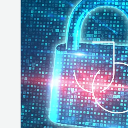
e
Operações