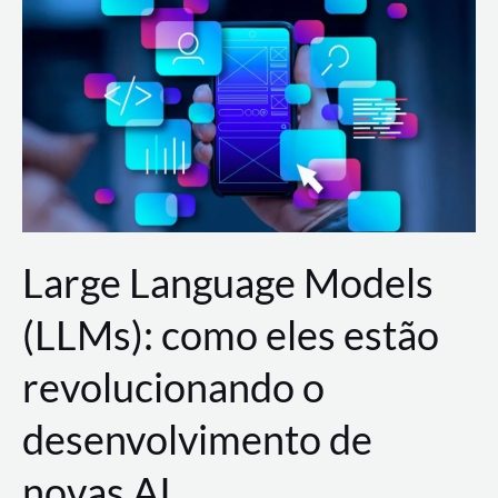
de
dados
para
a
AWS?
Large Language Models
(LLMs): como eles estão
revolucionando o
desenvolvimento de
novas AI