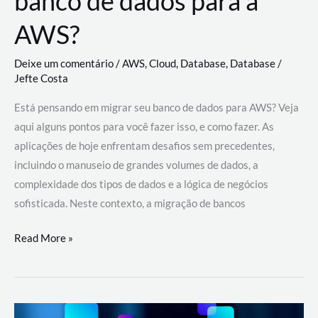
banco de dados para a
AWS?
Deixe um comentário
/
AWS
,
Cloud
,
Database
,
Database
/
Jefte Costa
Está pensando em migrar seu banco de dados para AWS? Veja
aqui alguns pontos para você fazer isso, e como fazer. As
aplicações de hoje enfrentam desafios sem precedentes,
incluindo o manuseio de grandes volumes de dados, a
complexidade dos tipos de dados e a lógica de negócios
sofisticada. Neste contexto, a migração de bancos
Por
Read More »
que
migrar
meu
banco