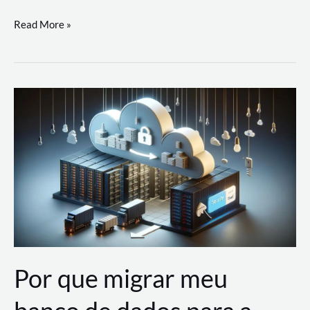
Utilizando
Read More »
as
Soluções
de
IA
Generativa
na
AWS
Por que migrar meu