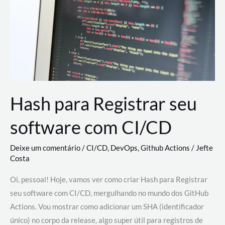
estão
revolucionando
o
desenvolvimento
de
novas
AI
Hash para Registrar seu
software com CI/CD
Deixe um comentário
/
CI/CD
,
DevOps
,
Github Actions
/
Jefte
Costa
Oi, pessoal! Hoje, vamos ver como criar Hash para Registrar
seu software com CI/CD, mergulhando no mundo dos GitHub
Actions. Vou mostrar como adicionar um SHA (identificador
único) no corpo da release, algo super útil para registros de