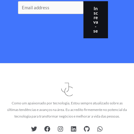
In
sc
re
va
-
se
Como um apaixonado por tecnologia, Estou sempre atualizado sobre as
últimas tendências e avanços na área. Eu acredito firmemente no potencial da
tecnologia para transformar negócios e melhorar a vida das pessoas.