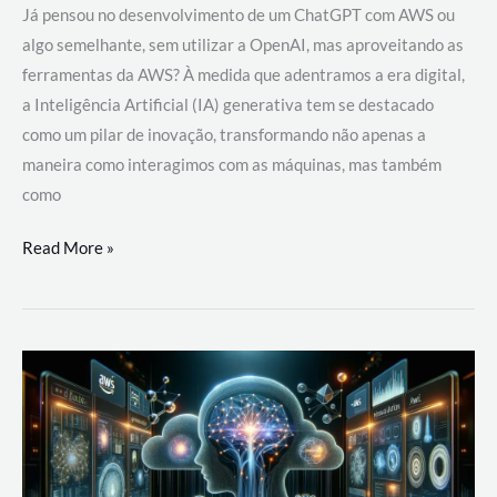
Já pensou no desenvolvimento de um ChatGPT com AWS ou
algo semelhante, sem utilizar a OpenAI, mas aproveitando as
ferramentas da AWS? À medida que adentramos a era digital,
a Inteligência Artificial (IA) generativa tem se destacado
como um pilar de inovação, transformando não apenas a
maneira como interagimos com as máquinas, mas também
como
Desenvolvimento
Read More »
de
um
ChatGPT
com
AWS