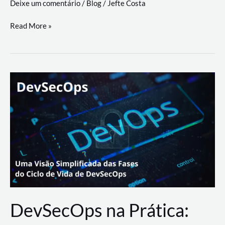
Deixe um comentário
/
Blog
/
Jefte Costa
a
workflows
teste
Read More »
triangulares
de
palyer
do
Youtube
Lance
Rural
DevSecOps na Prática: