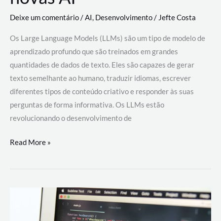
Deixe um comentário
/
AI
,
Desenvolvimento
/
Jefte Costa
Os Large Language Models (LLMs) são um tipo de modelo de
aprendizado profundo que são treinados em grandes
quantidades de dados de texto. Eles são capazes de gerar
texto semelhante ao humano, traduzir idiomas, escrever
diferentes tipos de conteúdo criativo e responder às suas
perguntas de forma informativa. Os LLMs estão
revolucionando o desenvolvimento de
Large
Read More »
Language
Models
(LLMs):
como
eles