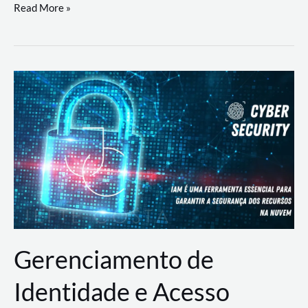
DevSecOps
Read More »
na
Prática:
Integrando
Desenvolvimento,
Segurança
e
Operações
Gerenciamento de
Identidade e Acesso