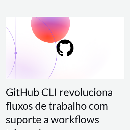
Ir
para
o
conteúdo
GitHub CLI revoluciona
fluxos de trabalho com
suporte a workflows