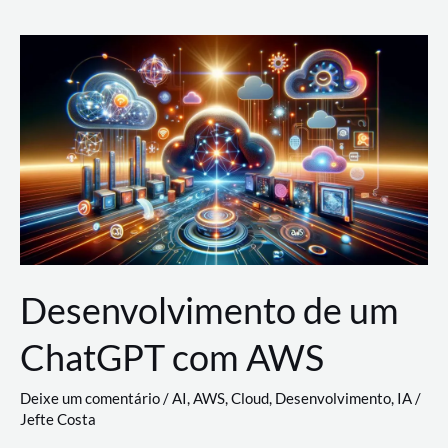
e
Acesso
(IAM)
na
Nuvem:
Google
Cloud,
AWS
e
Azure
Desenvolvimento de um
ChatGPT com AWS
Deixe um comentário
/
AI
,
AWS
,
Cloud
,
Desenvolvimento
,
IA
/
Jefte Costa