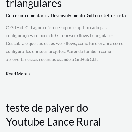
triangulares
Deixe um comentário
/
Desenvolvimento
,
Github
/
Jefte Costa
O GitHub CLI agora oferece suporte aprimorado para
configurações comuns do Git em workflows triangulares.
Descubra o que são esses workflows, como funcionam e como
configurá-los em seus projetos. Aprenda também como
aproveitar esses recursos usando o GitHub CLI.
GitHub
Read More »
CLI
revoluciona
fluxos
teste de palyer do
de
trabalho
Youtube Lance Rural
com
suporte