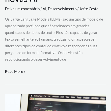
Deixe um comentário
/
AI
,
Desenvolvimento
/
Jefte Costa
Os Large Language Models (LLMs) são um tipo de modelo de
aprendizado profundo que são treinados em grandes
quantidades de dados de texto. Eles são capazes de gerar
texto semelhante ao humano, traduzir idiomas, escrever
diferentes tipos de conteúdo criativo e responder às suas
perguntas de forma informativa. Os LLMs estão
revolucionando o desenvolvimento de
Large
Read More »
Language
Models
(LLMs):
como
eles