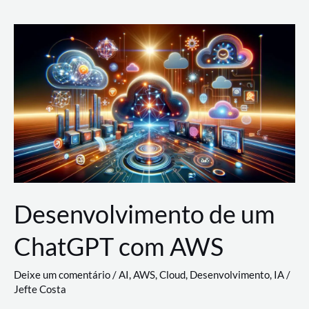
e
Acesso
(IAM)
na
Nuvem:
Google
Cloud,
AWS
e
Azure
Desenvolvimento de um
ChatGPT com AWS
Deixe um comentário
/
AI
,
AWS
,
Cloud
,
Desenvolvimento
,
IA
/
Jefte Costa