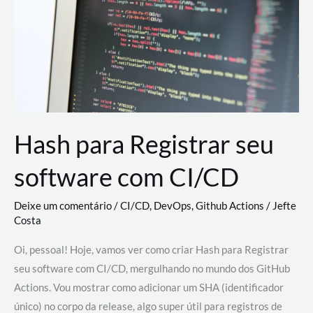
estão
revolucionando
o
desenvolvimento
de
novas
AI
Hash para Registrar seu
software com CI/CD
Deixe um comentário
/
CI/CD
,
DevOps
,
Github Actions
/
Jefte
Costa
Oi, pessoal! Hoje, vamos ver como criar Hash para Registrar
seu software com CI/CD, mergulhando no mundo dos GitHub
Actions. Vou mostrar como adicionar um SHA (identificador
único) no corpo da release, algo super útil para registros de