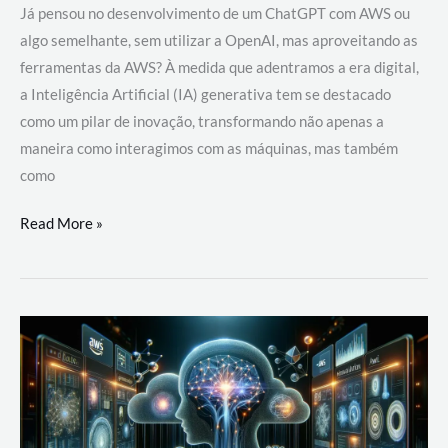
Já pensou no desenvolvimento de um ChatGPT com AWS ou
algo semelhante, sem utilizar a OpenAI, mas aproveitando as
ferramentas da AWS? À medida que adentramos a era digital,
a Inteligência Artificial (IA) generativa tem se destacado
como um pilar de inovação, transformando não apenas a
maneira como interagimos com as máquinas, mas também
como
Desenvolvimento
Read More »
de
um
ChatGPT
com
AWS