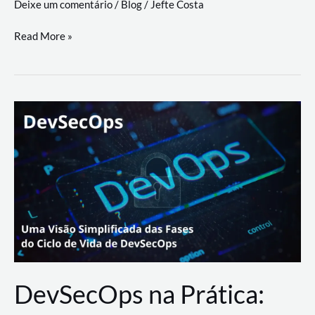
Deixe um comentário
/
Blog
/
Jefte Costa
a
workflows
teste
Read More »
triangulares
de
palyer
do
Youtube
Lance
Rural
DevSecOps na Prática: