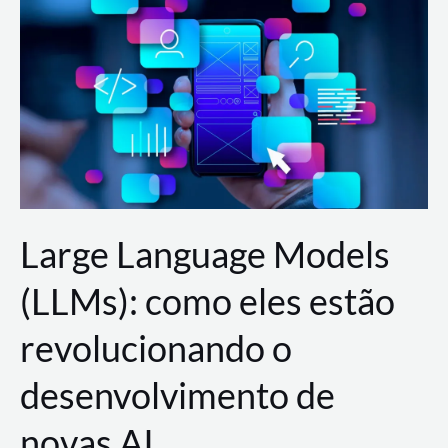
de
dados
para
a
AWS?
Large Language Models
(LLMs): como eles estão
revolucionando o
desenvolvimento de
novas AI