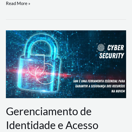
DevSecOps
Read More »
na
Prática:
Integrando
Desenvolvimento,
Segurança
e
Operações
Gerenciamento de
Identidade e Acesso