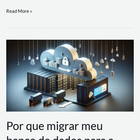
Utilizando
Read More »
as
Soluções
de
IA
Generativa
na
AWS
Por que migrar meu