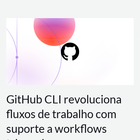
Ir
para
o
conteúdo
GitHub CLI revoluciona
fluxos de trabalho com
suporte a workflows