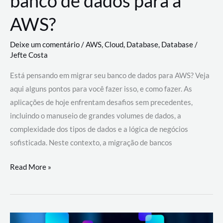
banco de dados para a
AWS?
Deixe um comentário
/
AWS
,
Cloud
,
Database
,
Database
/
Jefte Costa
Está pensando em migrar seu banco de dados para AWS? Veja
aqui alguns pontos para você fazer isso, e como fazer. As
aplicações de hoje enfrentam desafios sem precedentes,
incluindo o manuseio de grandes volumes de dados, a
complexidade dos tipos de dados e a lógica de negócios
sofisticada. Neste contexto, a migração de bancos
Por
Read More »
que
migrar
meu
banco