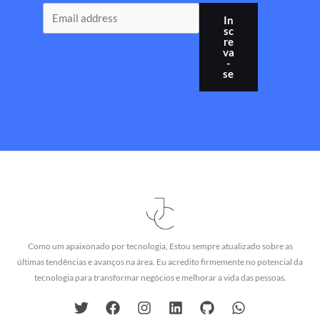
In
sc
re
va
-
se
Como um apaixonado por tecnologia, Estou sempre atualizado sobre as
últimas tendências e avanços na área. Eu acredito firmemente no potencial da
tecnologia para transformar negócios e melhorar a vida das pessoas.