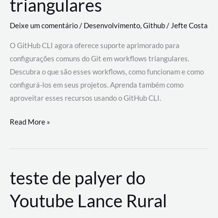
triangulares
Deixe um comentário
/
Desenvolvimento
,
Github
/
Jefte Costa
O GitHub CLI agora oferece suporte aprimorado para
configurações comuns do Git em workflows triangulares.
Descubra o que são esses workflows, como funcionam e como
configurá-los em seus projetos. Aprenda também como
aproveitar esses recursos usando o GitHub CLI.
GitHub
Read More »
CLI
revoluciona
fluxos
teste de palyer do
de
trabalho
Youtube Lance Rural
com
suporte