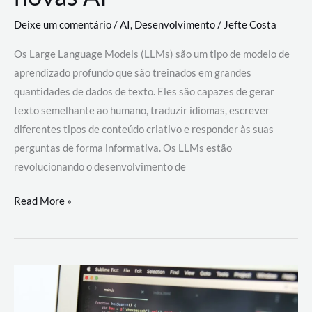
Deixe um comentário
/
AI
,
Desenvolvimento
/
Jefte Costa
Os Large Language Models (LLMs) são um tipo de modelo de
aprendizado profundo que são treinados em grandes
quantidades de dados de texto. Eles são capazes de gerar
texto semelhante ao humano, traduzir idiomas, escrever
diferentes tipos de conteúdo criativo e responder às suas
perguntas de forma informativa. Os LLMs estão
revolucionando o desenvolvimento de
Large
Read More »
Language
Models
(LLMs):
como
eles