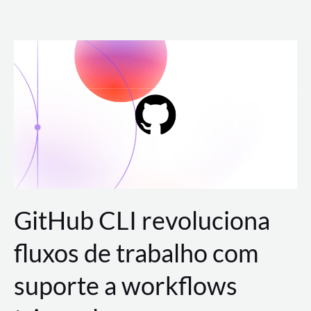
Ir
para
o
conteúdo
GitHub CLI revoluciona
fluxos de trabalho com
suporte a workflows