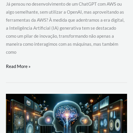
Já pensou no desenvolvimento de um ChatGPT com AWS ou
algo semelhante, sem utilizar a OpenAI, mas aproveitando as
ferramentas da AWS? À medida que adentramos a era digital,
a Inteligência Artificial (IA) generativa tem se destacado
como um pilar de inovação, transformando não apenas a
maneira como interagimos com as máquinas, mas também
como
Desenvolvimento
Read More »
de
um
ChatGPT
com
AWS