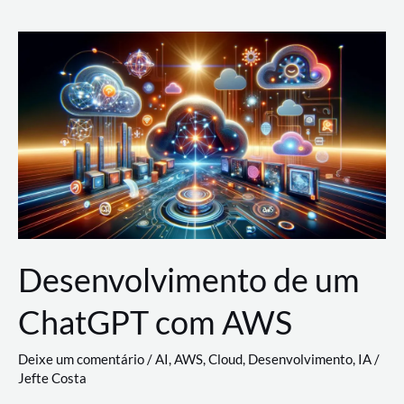
e
Acesso
(IAM)
na
Nuvem:
Google
Cloud,
AWS
e
Azure
Desenvolvimento de um
ChatGPT com AWS
Deixe um comentário
/
AI
,
AWS
,
Cloud
,
Desenvolvimento
,
IA
/
Jefte Costa