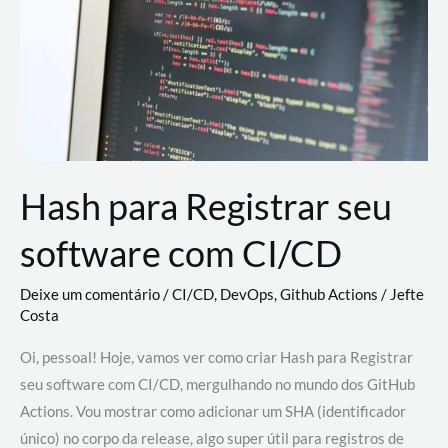
estão
revolucionando
o
desenvolvimento
de
novas
AI
Hash para Registrar seu
software com CI/CD
Deixe um comentário
/
CI/CD
,
DevOps
,
Github Actions
/
Jefte
Costa
Oi, pessoal! Hoje, vamos ver como criar Hash para Registrar
seu software com CI/CD, mergulhando no mundo dos GitHub
Actions. Vou mostrar como adicionar um SHA (identificador
único) no corpo da release, algo super útil para registros de