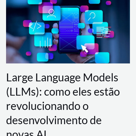
de
dados
para
a
AWS?
Large Language Models
(LLMs): como eles estão
revolucionando o
desenvolvimento de
novas AI