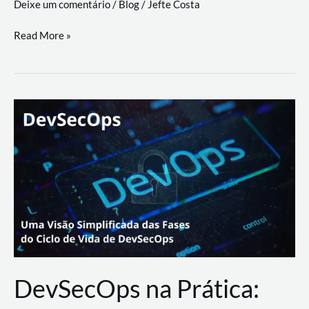
Deixe um comentário
/
Blog
/
Jefte Costa
a
workflows
teste
Read More »
triangulares
de
palyer
do
Youtube
Lance
Rural
DevSecOps na Prática: