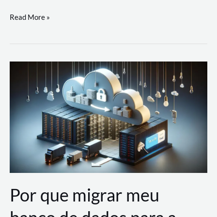
Utilizando
Read More »
as
Soluções
de
IA
Generativa
na
AWS
Por que migrar meu