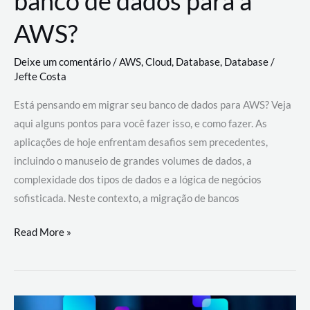
banco de dados para a
AWS?
Deixe um comentário
/
AWS
,
Cloud
,
Database
,
Database
/
Jefte Costa
Está pensando em migrar seu banco de dados para AWS? Veja
aqui alguns pontos para você fazer isso, e como fazer. As
aplicações de hoje enfrentam desafios sem precedentes,
incluindo o manuseio de grandes volumes de dados, a
complexidade dos tipos de dados e a lógica de negócios
sofisticada. Neste contexto, a migração de bancos
Por
Read More »
que
migrar
meu
banco