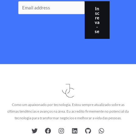
In
sc
re
va
-
se
Como um apaixonado por tecnologia, Estou sempre atualizado sobre as
últimas tendências e avanços na área. Eu acredito firmemente no potencial da
tecnologia para transformar negócios e melhorar a vida das pessoas.