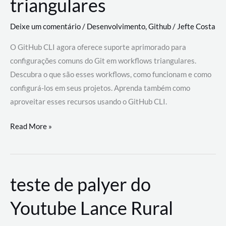
triangulares
Deixe um comentário
/
Desenvolvimento
,
Github
/
Jefte Costa
O GitHub CLI agora oferece suporte aprimorado para
configurações comuns do Git em workflows triangulares.
Descubra o que são esses workflows, como funcionam e como
configurá-los em seus projetos. Aprenda também como
aproveitar esses recursos usando o GitHub CLI.
GitHub
Read More »
CLI
revoluciona
fluxos
teste de palyer do
de
trabalho
Youtube Lance Rural
com
suporte