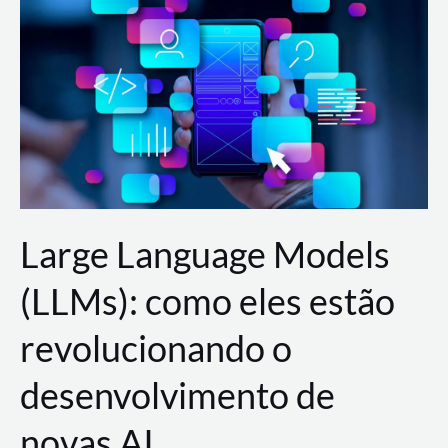
de
dados
para
a
AWS?
Large Language Models
(LLMs): como eles estão
revolucionando o
desenvolvimento de
novas AI