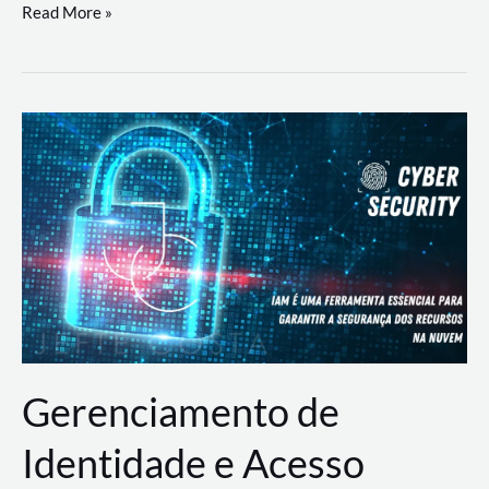
DevSecOps
Read More »
na
Prática:
Integrando
Desenvolvimento,
Segurança
e
Operações
Gerenciamento de
Identidade e Acesso