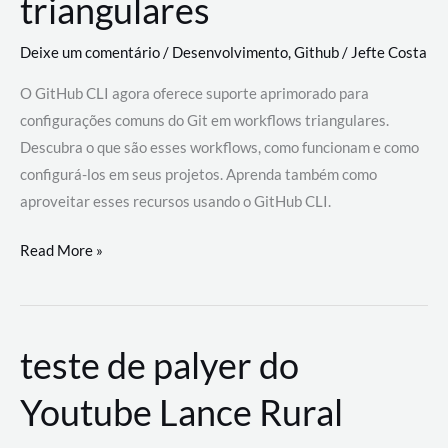
triangulares
Deixe um comentário
/
Desenvolvimento
,
Github
/
Jefte Costa
O GitHub CLI agora oferece suporte aprimorado para
configurações comuns do Git em workflows triangulares.
Descubra o que são esses workflows, como funcionam e como
configurá-los em seus projetos. Aprenda também como
aproveitar esses recursos usando o GitHub CLI.
GitHub
Read More »
CLI
revoluciona
fluxos
teste de palyer do
de
trabalho
Youtube Lance Rural
com
suporte