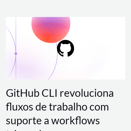
Ir
para
o
conteúdo
GitHub CLI revoluciona
fluxos de trabalho com
suporte a workflows