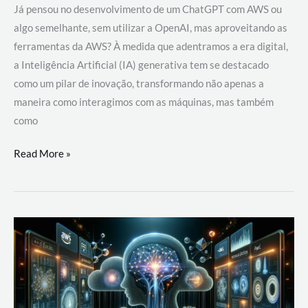
Já pensou no desenvolvimento de um ChatGPT com AWS ou
algo semelhante, sem utilizar a OpenAI, mas aproveitando as
ferramentas da AWS? À medida que adentramos a era digital,
a Inteligência Artificial (IA) generativa tem se destacado
como um pilar de inovação, transformando não apenas a
maneira como interagimos com as máquinas, mas também
como
Desenvolvimento
Read More »
de
um
ChatGPT
com
AWS