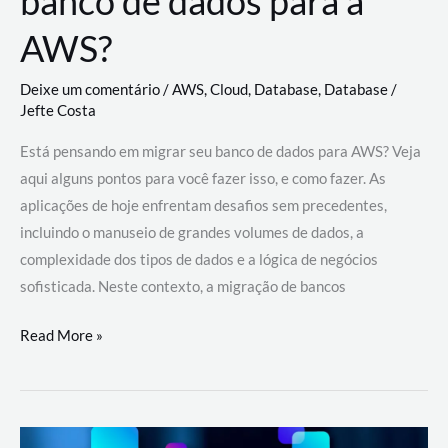
banco de dados para a
AWS?
Deixe um comentário
/
AWS
,
Cloud
,
Database
,
Database
/
Jefte Costa
Está pensando em migrar seu banco de dados para AWS? Veja
aqui alguns pontos para você fazer isso, e como fazer. As
aplicações de hoje enfrentam desafios sem precedentes,
incluindo o manuseio de grandes volumes de dados, a
complexidade dos tipos de dados e a lógica de negócios
sofisticada. Neste contexto, a migração de bancos
Por
Read More »
que
migrar
meu
banco