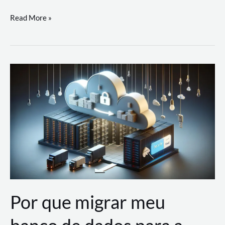
Utilizando
Read More »
as
Soluções
de
IA
Generativa
na
AWS
Por que migrar meu