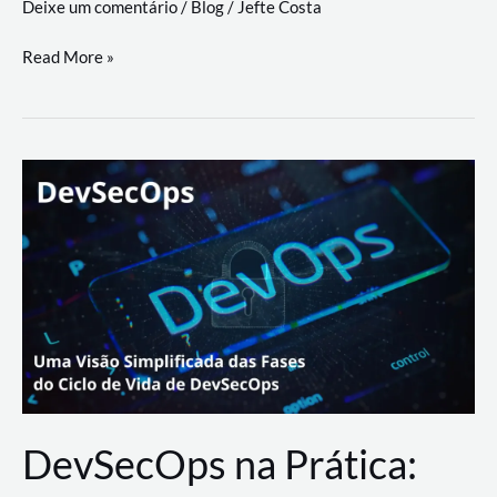
Deixe um comentário
/
Blog
/
Jefte Costa
a
workflows
teste
Read More »
triangulares
de
palyer
do
Youtube
Lance
Rural
DevSecOps na Prática: