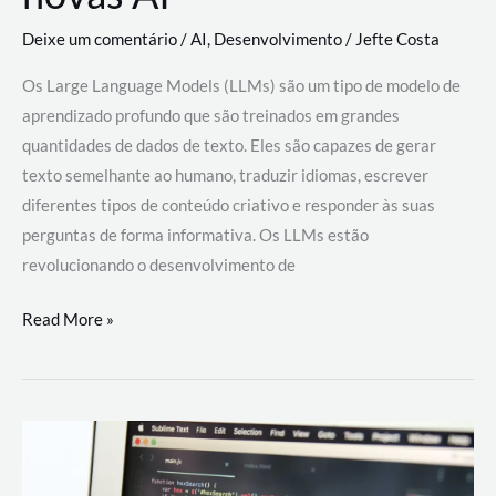
Deixe um comentário
/
AI
,
Desenvolvimento
/
Jefte Costa
Os Large Language Models (LLMs) são um tipo de modelo de
aprendizado profundo que são treinados em grandes
quantidades de dados de texto. Eles são capazes de gerar
texto semelhante ao humano, traduzir idiomas, escrever
diferentes tipos de conteúdo criativo e responder às suas
perguntas de forma informativa. Os LLMs estão
revolucionando o desenvolvimento de
Large
Read More »
Language
Models
(LLMs):
como
eles