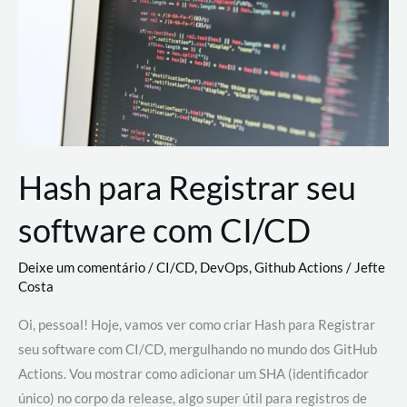
estão
revolucionando
o
desenvolvimento
de
novas
AI
Hash para Registrar seu
software com CI/CD
Deixe um comentário
/
CI/CD
,
DevOps
,
Github Actions
/
Jefte
Costa
Oi, pessoal! Hoje, vamos ver como criar Hash para Registrar
seu software com CI/CD, mergulhando no mundo dos GitHub
Actions. Vou mostrar como adicionar um SHA (identificador
único) no corpo da release, algo super útil para registros de