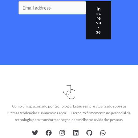
In
sc
re
va
-
se
Como um apaixonado por tecnologia, Estou sempre atualizado sobre as
últimas tendências e avanços na área. Eu acredito firmemente no potencial da
tecnologia para transformar negócios e melhorar a vida das pessoas.