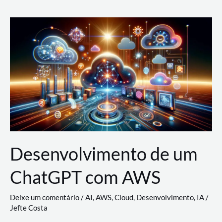
e
Acesso
(IAM)
na
Nuvem:
Google
Cloud,
AWS
e
Azure
Desenvolvimento de um
ChatGPT com AWS
Deixe um comentário
/
AI
,
AWS
,
Cloud
,
Desenvolvimento
,
IA
/
Jefte Costa