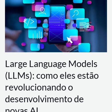
de
dados
para
a
AWS?
Large Language Models
(LLMs): como eles estão
revolucionando o
desenvolvimento de
novas AI