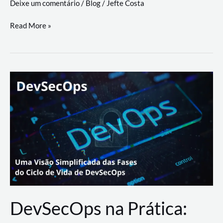
Deixe um comentário
/
Blog
/
Jefte Costa
a
workflows
teste
Read More »
triangulares
de
palyer
do
Youtube
Lance
Rural
DevSecOps na Prática: