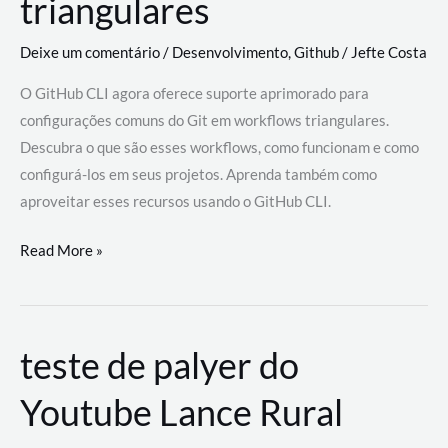
triangulares
Deixe um comentário
/
Desenvolvimento
,
Github
/
Jefte Costa
O GitHub CLI agora oferece suporte aprimorado para
configurações comuns do Git em workflows triangulares.
Descubra o que são esses workflows, como funcionam e como
configurá-los em seus projetos. Aprenda também como
aproveitar esses recursos usando o GitHub CLI.
GitHub
Read More »
CLI
revoluciona
fluxos
teste de palyer do
de
trabalho
Youtube Lance Rural
com
suporte