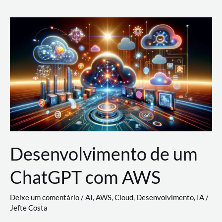
e
Acesso
(IAM)
na
Nuvem:
Google
Cloud,
AWS
e
Azure
Desenvolvimento de um
ChatGPT com AWS
Deixe um comentário
/
AI
,
AWS
,
Cloud
,
Desenvolvimento
,
IA
/
Jefte Costa