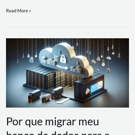
Utilizando
Read More »
as
Soluções
de
IA
Generativa
na
AWS
Por que migrar meu