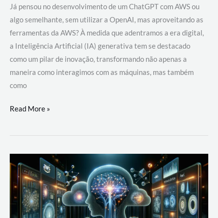
Já pensou no desenvolvimento de um ChatGPT com AWS ou
algo semelhante, sem utilizar a OpenAI, mas aproveitando as
ferramentas da AWS? À medida que adentramos a era digital,
a Inteligência Artificial (IA) generativa tem se destacado
como um pilar de inovação, transformando não apenas a
maneira como interagimos com as máquinas, mas também
como
Desenvolvimento
Read More »
de
um
ChatGPT
com
AWS