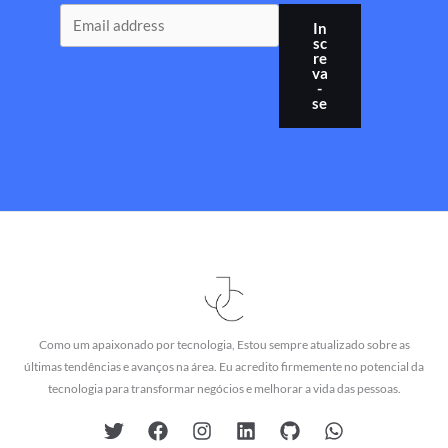
In
sc
re
va
-
se
Como um apaixonado por tecnologia, Estou sempre atualizado sobre as
últimas tendências e avanços na área. Eu acredito firmemente no potencial da
tecnologia para transformar negócios e melhorar a vida das pessoas.