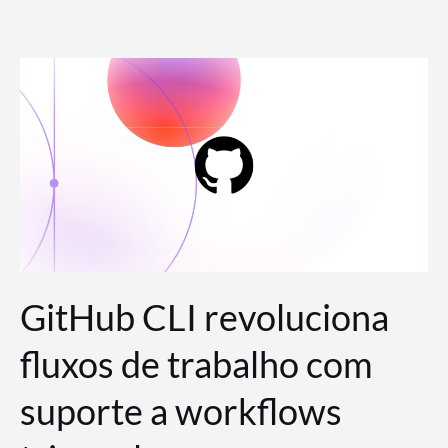
Ir
para
o
conteúdo
GitHub CLI revoluciona
fluxos de trabalho com
suporte a workflows