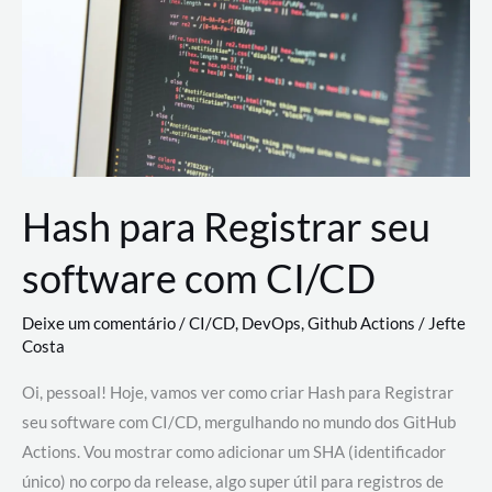
estão
revolucionando
o
desenvolvimento
de
novas
AI
Hash para Registrar seu
software com CI/CD
Deixe um comentário
/
CI/CD
,
DevOps
,
Github Actions
/
Jefte
Costa
Oi, pessoal! Hoje, vamos ver como criar Hash para Registrar
seu software com CI/CD, mergulhando no mundo dos GitHub
Actions. Vou mostrar como adicionar um SHA (identificador
único) no corpo da release, algo super útil para registros de