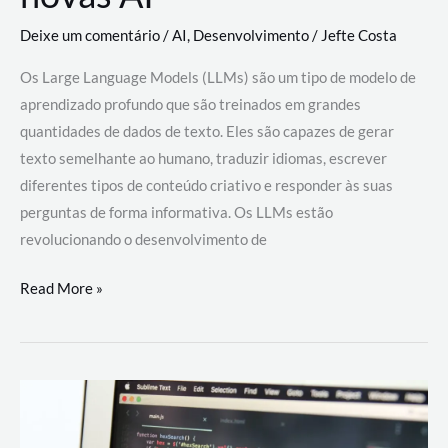
Deixe um comentário
/
AI
,
Desenvolvimento
/
Jefte Costa
Os Large Language Models (LLMs) são um tipo de modelo de
aprendizado profundo que são treinados em grandes
quantidades de dados de texto. Eles são capazes de gerar
texto semelhante ao humano, traduzir idiomas, escrever
diferentes tipos de conteúdo criativo e responder às suas
perguntas de forma informativa. Os LLMs estão
revolucionando o desenvolvimento de
Large
Read More »
Language
Models
(LLMs):
como
eles