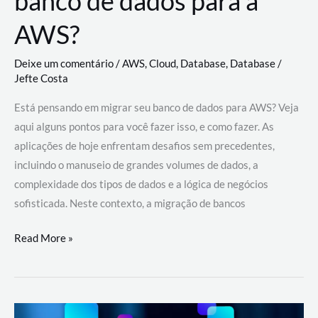
banco de dados para a
AWS?
Deixe um comentário
/
AWS
,
Cloud
,
Database
,
Database
/
Jefte Costa
Está pensando em migrar seu banco de dados para AWS? Veja
aqui alguns pontos para você fazer isso, e como fazer. As
aplicações de hoje enfrentam desafios sem precedentes,
incluindo o manuseio de grandes volumes de dados, a
complexidade dos tipos de dados e a lógica de negócios
sofisticada. Neste contexto, a migração de bancos
Por
Read More »
que
migrar
meu
banco