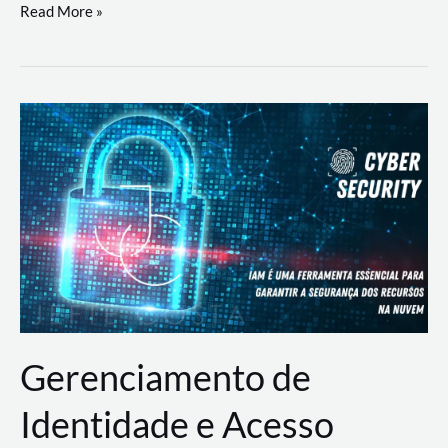
DevSecOps
Read More »
na
Prática:
Integrando
Desenvolvimento,
Segurança
e
Operações
Gerenciamento de
Identidade e Acesso