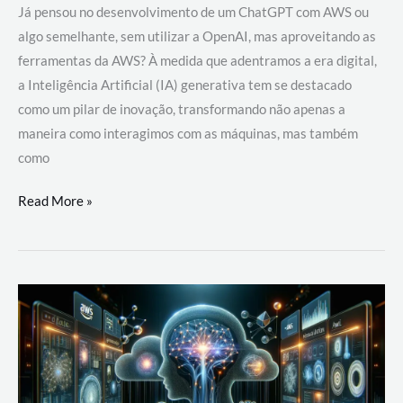
Já pensou no desenvolvimento de um ChatGPT com AWS ou
algo semelhante, sem utilizar a OpenAI, mas aproveitando as
ferramentas da AWS? À medida que adentramos a era digital,
a Inteligência Artificial (IA) generativa tem se destacado
como um pilar de inovação, transformando não apenas a
maneira como interagimos com as máquinas, mas também
como
Desenvolvimento
Read More »
de
um
ChatGPT
com
AWS