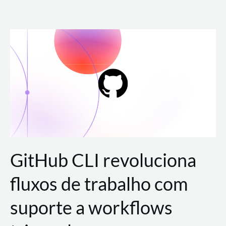
Ir
para
o
conteúdo
GitHub CLI revoluciona
fluxos de trabalho com
suporte a workflows