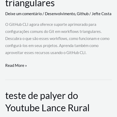
triangulares
Deixe um comentário
/
Desenvolvimento
,
Github
/
Jefte Costa
O GitHub CLI agora oferece suporte aprimorado para
configurações comuns do Git em workflows triangulares.
Descubra o que são esses workflows, como funcionam e como
configurá-los em seus projetos. Aprenda também como
aproveitar esses recursos usando o GitHub CLI.
GitHub
Read More »
CLI
revoluciona
fluxos
teste de palyer do
de
trabalho
Youtube Lance Rural
com
suporte