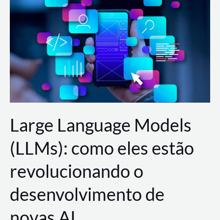
de
dados
para
a
AWS?
Large Language Models
(LLMs): como eles estão
revolucionando o
desenvolvimento de
novas AI