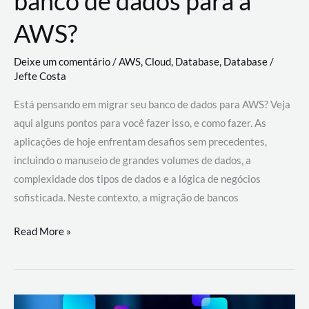
banco de dados para a
AWS?
Deixe um comentário
/
AWS
,
Cloud
,
Database
,
Database
/
Jefte Costa
Está pensando em migrar seu banco de dados para AWS? Veja
aqui alguns pontos para você fazer isso, e como fazer. As
aplicações de hoje enfrentam desafios sem precedentes,
incluindo o manuseio de grandes volumes de dados, a
complexidade dos tipos de dados e a lógica de negócios
sofisticada. Neste contexto, a migração de bancos
Por
Read More »
que
migrar
meu
banco