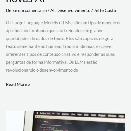
Deixe um comentário
/
AI
,
Desenvolvimento
/
Jefte Costa
Os Large Language Models (LLMs) são um tipo de modelo de
aprendizado profundo que são treinados em grandes
quantidades de dados de texto. Eles são capazes de gerar
texto semelhante ao humano, traduzir idiomas, escrever
diferentes tipos de conteúdo criativo e responder às suas
perguntas de forma informativa. Os LLMs estão
revolucionando o desenvolvimento de
Large
Read More »
Language
Models
(LLMs):
como
eles