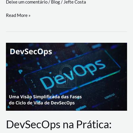
Deixe um comentário
/
Blog
/
Jefte Costa
a
workflows
teste
Read More »
triangulares
de
palyer
do
Youtube
Lance
Rural
DevSecOps na Prática: