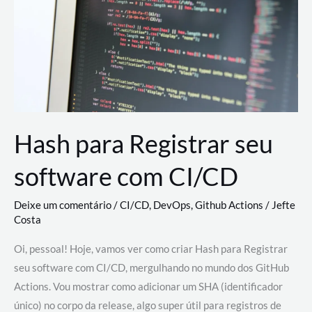
estão
revolucionando
o
desenvolvimento
de
novas
AI
Hash para Registrar seu
software com CI/CD
Deixe um comentário
/
CI/CD
,
DevOps
,
Github Actions
/
Jefte
Costa
Oi, pessoal! Hoje, vamos ver como criar Hash para Registrar
seu software com CI/CD, mergulhando no mundo dos GitHub
Actions. Vou mostrar como adicionar um SHA (identificador
único) no corpo da release, algo super útil para registros de