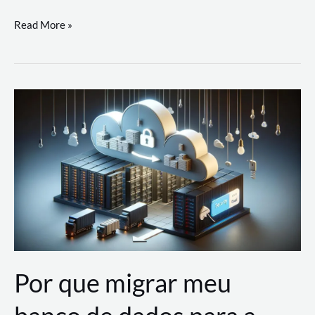
Utilizando
Read More »
as
Soluções
de
IA
Generativa
na
AWS
Por que migrar meu