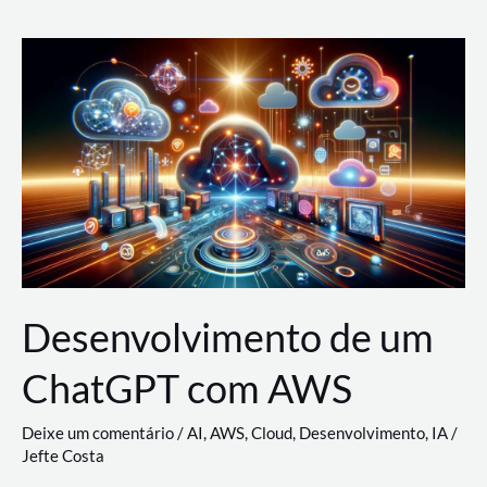
e
Acesso
(IAM)
na
Nuvem:
Google
Cloud,
AWS
e
Azure
Desenvolvimento de um
ChatGPT com AWS
Deixe um comentário
/
AI
,
AWS
,
Cloud
,
Desenvolvimento
,
IA
/
Jefte Costa