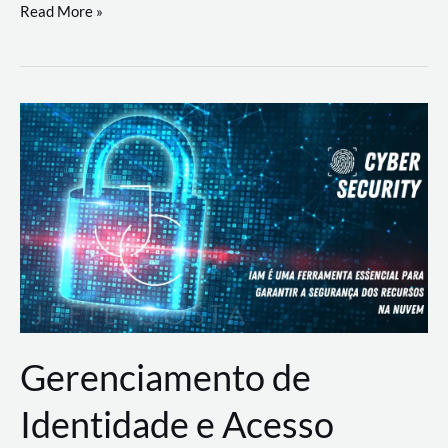
DevSecOps
Read More »
na
Prática:
Integrando
Desenvolvimento,
Segurança
e
Operações
Gerenciamento de
Identidade e Acesso