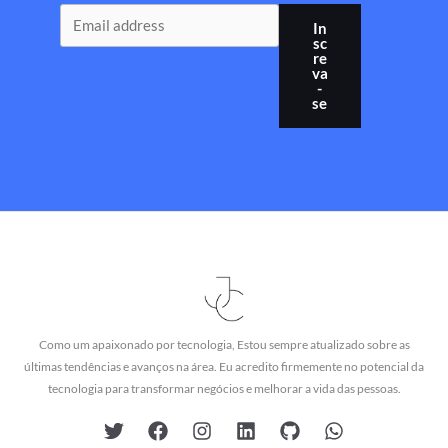
In
sc
re
va
-
se
Como um apaixonado por tecnologia, Estou sempre atualizado sobre as
últimas tendências e avanços na área. Eu acredito firmemente no potencial da
tecnologia para transformar negócios e melhorar a vida das pessoas.