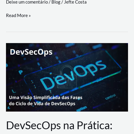
Deixe um comentário
/
Blog
/
Jefte Costa
a
workflows
teste
Read More »
triangulares
de
palyer
do
Youtube
Lance
Rural
DevSecOps na Prática: