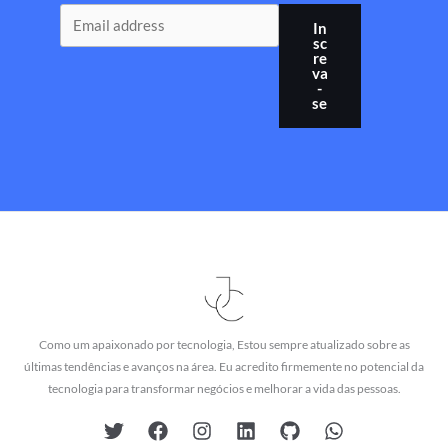
In
sc
re
va
-
se
Como um apaixonado por tecnologia, Estou sempre atualizado sobre as
últimas tendências e avanços na área. Eu acredito firmemente no potencial da
tecnologia para transformar negócios e melhorar a vida das pessoas.