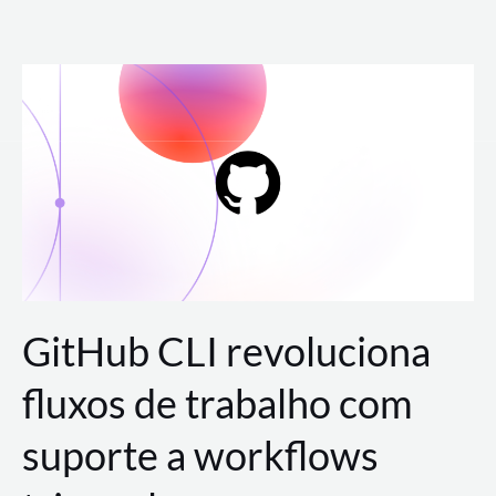
Ir
para
o
conteúdo
GitHub CLI revoluciona
fluxos de trabalho com
suporte a workflows