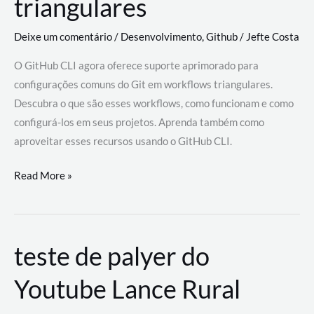
triangulares
Deixe um comentário
/
Desenvolvimento
,
Github
/
Jefte Costa
O GitHub CLI agora oferece suporte aprimorado para
configurações comuns do Git em workflows triangulares.
Descubra o que são esses workflows, como funcionam e como
configurá-los em seus projetos. Aprenda também como
aproveitar esses recursos usando o GitHub CLI.
GitHub
Read More »
CLI
revoluciona
fluxos
teste de palyer do
de
trabalho
Youtube Lance Rural
com
suporte