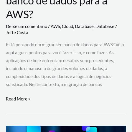
banco de dados para a
AWS?
Deixe um comentário
/
AWS
,
Cloud
,
Database
,
Database
/
Jefte Costa
Está pensando em migrar seu banco de dados para AWS? Veja
aqui alguns pontos para você fazer isso, e como fazer. As
aplicações de hoje enfrentam desafios sem precedentes,
incluindo o manuseio de grandes volumes de dados, a
complexidade dos tipos de dados e a lógica de negócios
sofisticada. Neste contexto, a migração de bancos
Por
Read More »
que
migrar
meu
banco