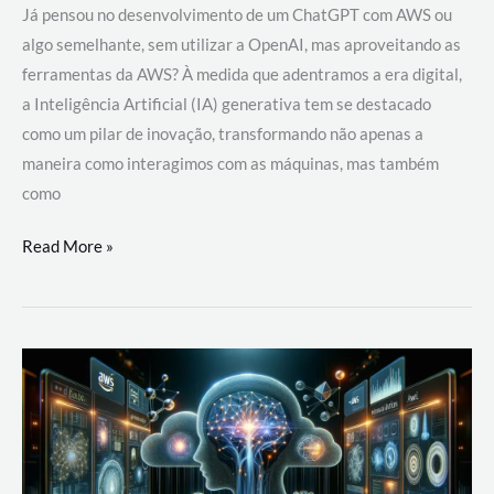
Já pensou no desenvolvimento de um ChatGPT com AWS ou
algo semelhante, sem utilizar a OpenAI, mas aproveitando as
ferramentas da AWS? À medida que adentramos a era digital,
a Inteligência Artificial (IA) generativa tem se destacado
como um pilar de inovação, transformando não apenas a
maneira como interagimos com as máquinas, mas também
como
Desenvolvimento
Read More »
de
um
ChatGPT
com
AWS