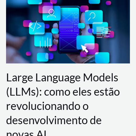
de
dados
para
a
AWS?
Large Language Models
(LLMs): como eles estão
revolucionando o
desenvolvimento de
novas AI