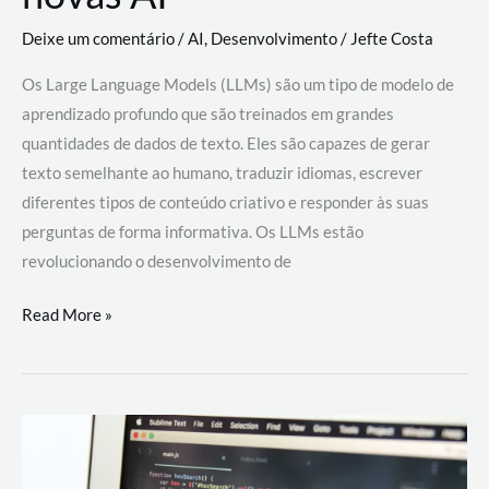
Deixe um comentário
/
AI
,
Desenvolvimento
/
Jefte Costa
Os Large Language Models (LLMs) são um tipo de modelo de
aprendizado profundo que são treinados em grandes
quantidades de dados de texto. Eles são capazes de gerar
texto semelhante ao humano, traduzir idiomas, escrever
diferentes tipos de conteúdo criativo e responder às suas
perguntas de forma informativa. Os LLMs estão
revolucionando o desenvolvimento de
Large
Read More »
Language
Models
(LLMs):
como
eles