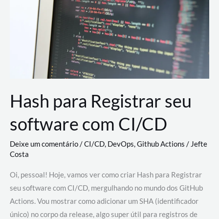
estão
revolucionando
o
desenvolvimento
de
novas
AI
Hash para Registrar seu
software com CI/CD
Deixe um comentário
/
CI/CD
,
DevOps
,
Github Actions
/
Jefte
Costa
Oi, pessoal! Hoje, vamos ver como criar Hash para Registrar
seu software com CI/CD, mergulhando no mundo dos GitHub
Actions. Vou mostrar como adicionar um SHA (identificador
único) no corpo da release, algo super útil para registros de