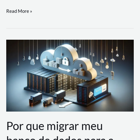
Utilizando
Read More »
as
Soluções
de
IA
Generativa
na
AWS
Por que migrar meu