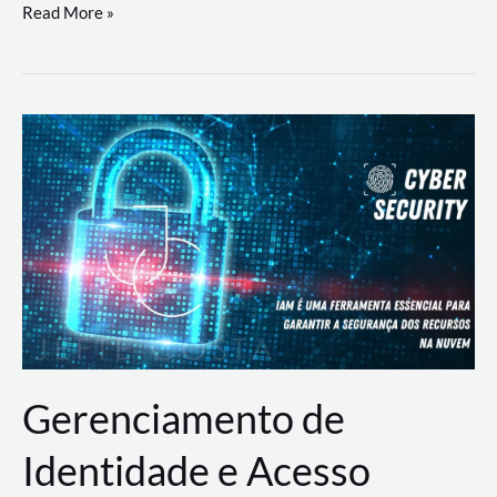
DevSecOps
Read More »
na
Prática:
Integrando
Desenvolvimento,
Segurança
e
Operações
Gerenciamento de
Identidade e Acesso