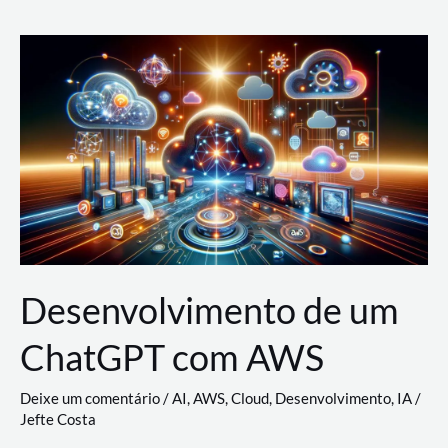
e
Acesso
(IAM)
na
Nuvem:
Google
Cloud,
AWS
e
Azure
Desenvolvimento de um
ChatGPT com AWS
Deixe um comentário
/
AI
,
AWS
,
Cloud
,
Desenvolvimento
,
IA
/
Jefte Costa