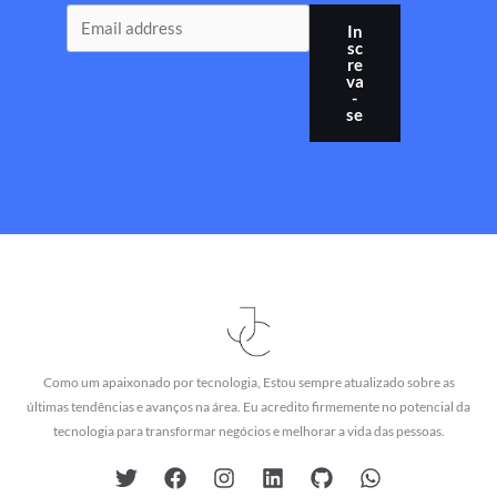
In
sc
re
va
-
se
Como um apaixonado por tecnologia, Estou sempre atualizado sobre as
últimas tendências e avanços na área. Eu acredito firmemente no potencial da
tecnologia para transformar negócios e melhorar a vida das pessoas.