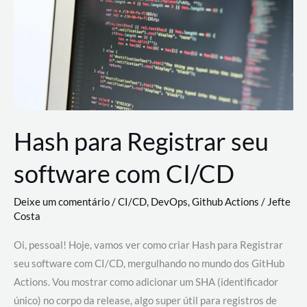
estão
revolucionando
o
desenvolvimento
de
novas
AI
Hash para Registrar seu
software com CI/CD
Deixe um comentário
/
CI/CD
,
DevOps
,
Github Actions
/
Jefte
Costa
Oi, pessoal! Hoje, vamos ver como criar Hash para Registrar
seu software com CI/CD, mergulhando no mundo dos GitHub
Actions. Vou mostrar como adicionar um SHA (identificador
único) no corpo da release, algo super útil para registros de