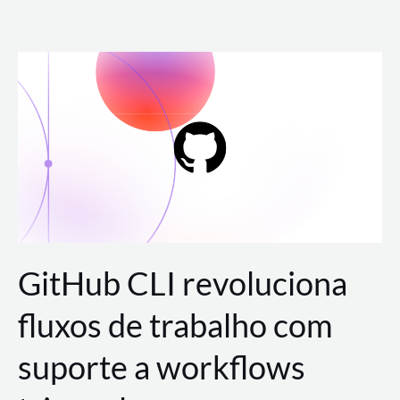
Ir
para
o
conteúdo
GitHub CLI revoluciona
fluxos de trabalho com
suporte a workflows