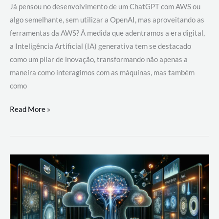
Já pensou no desenvolvimento de um ChatGPT com AWS ou
algo semelhante, sem utilizar a OpenAI, mas aproveitando as
ferramentas da AWS? À medida que adentramos a era digital,
a Inteligência Artificial (IA) generativa tem se destacado
como um pilar de inovação, transformando não apenas a
maneira como interagimos com as máquinas, mas também
como
Desenvolvimento
Read More »
de
um
ChatGPT
com
AWS