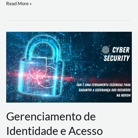
DevSecOps
Read More »
na
Prática:
Integrando
Desenvolvimento,
Segurança
e
Operações
Gerenciamento de
Identidade e Acesso