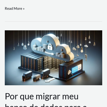
Utilizando
Read More »
as
Soluções
de
IA
Generativa
na
AWS
Por que migrar meu