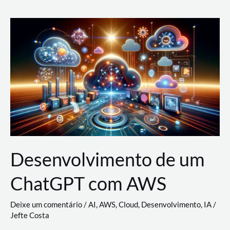
e
Acesso
(IAM)
na
Nuvem:
Google
Cloud,
AWS
e
Azure
Desenvolvimento de um
ChatGPT com AWS
Deixe um comentário
/
AI
,
AWS
,
Cloud
,
Desenvolvimento
,
IA
/
Jefte Costa