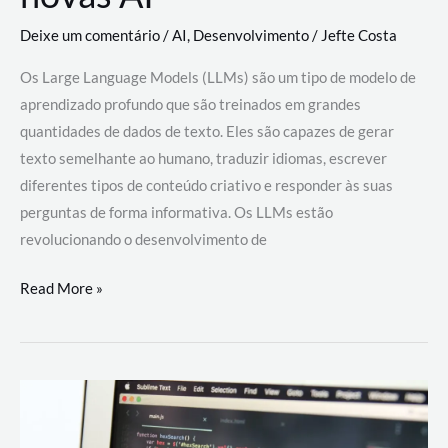
Deixe um comentário
/
AI
,
Desenvolvimento
/
Jefte Costa
Os Large Language Models (LLMs) são um tipo de modelo de
aprendizado profundo que são treinados em grandes
quantidades de dados de texto. Eles são capazes de gerar
texto semelhante ao humano, traduzir idiomas, escrever
diferentes tipos de conteúdo criativo e responder às suas
perguntas de forma informativa. Os LLMs estão
revolucionando o desenvolvimento de
Large
Read More »
Language
Models
(LLMs):
como
eles