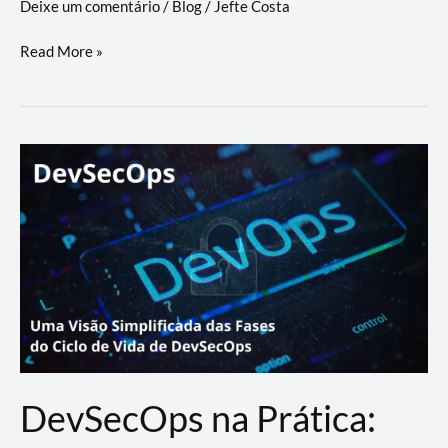
Deixe um comentário
/
Blog
/
Jefte Costa
a
workflows
teste
Read More »
triangulares
de
palyer
do
Youtube
Lance
Rural
DevSecOps na Prática: