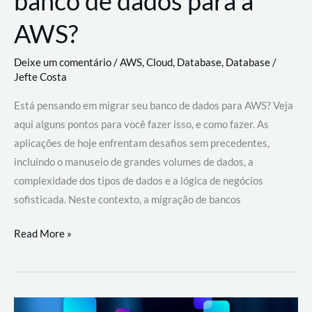
banco de dados para a
AWS?
Deixe um comentário
/
AWS
,
Cloud
,
Database
,
Database
/
Jefte Costa
Está pensando em migrar seu banco de dados para AWS? Veja
aqui alguns pontos para você fazer isso, e como fazer. As
aplicações de hoje enfrentam desafios sem precedentes,
incluindo o manuseio de grandes volumes de dados, a
complexidade dos tipos de dados e a lógica de negócios
sofisticada. Neste contexto, a migração de bancos
Por
Read More »
que
migrar
meu
banco