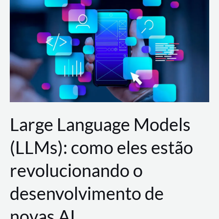
de
dados
para
a
AWS?
Large Language Models
(LLMs): como eles estão
revolucionando o
desenvolvimento de
novas AI