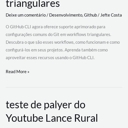
triangulares
Deixe um comentário
/
Desenvolvimento
,
Github
/
Jefte Costa
O GitHub CLI agora oferece suporte aprimorado para
configurações comuns do Git em workflows triangulares.
Descubra o que são esses workflows, como funcionam e como
configurá-los em seus projetos. Aprenda também como
aproveitar esses recursos usando o GitHub CLI.
GitHub
Read More »
CLI
revoluciona
fluxos
teste de palyer do
de
trabalho
Youtube Lance Rural
com
suporte