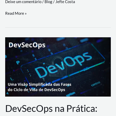
Deixe um comentário
/
Blog
/
Jefte Costa
a
workflows
teste
Read More »
triangulares
de
palyer
do
Youtube
Lance
Rural
DevSecOps na Prática: