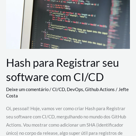
estão
revolucionando
o
desenvolvimento
de
novas
AI
Hash para Registrar seu
software com CI/CD
Deixe um comentário
/
CI/CD
,
DevOps
,
Github Actions
/
Jefte
Costa
Oi, pessoal! Hoje, vamos ver como criar Hash para Registrar
seu software com CI/CD, mergulhando no mundo dos GitHub
Actions. Vou mostrar como adicionar um SHA (identificador
único) no corpo da release, algo super útil para registros de