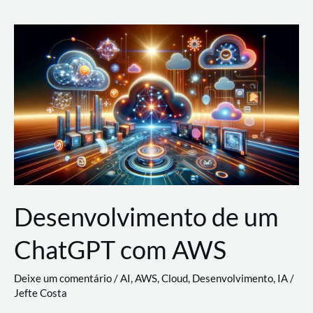
e
Acesso
(IAM)
na
Nuvem:
Google
Cloud,
AWS
e
Azure
Desenvolvimento de um
ChatGPT com AWS
Deixe um comentário
/
AI
,
AWS
,
Cloud
,
Desenvolvimento
,
IA
/
Jefte Costa