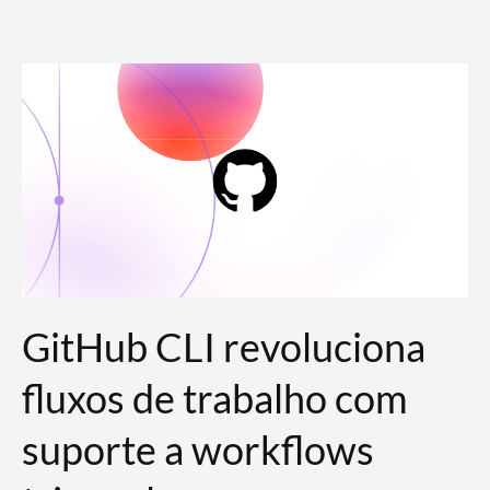
Ir
para
o
conteúdo
GitHub CLI revoluciona
fluxos de trabalho com
suporte a workflows