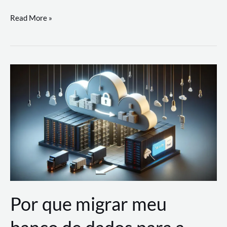
Utilizando
Read More »
as
Soluções
de
IA
Generativa
na
AWS
Por que migrar meu