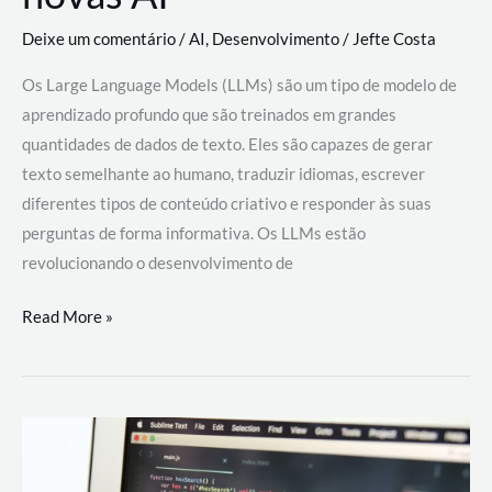
Deixe um comentário
/
AI
,
Desenvolvimento
/
Jefte Costa
Os Large Language Models (LLMs) são um tipo de modelo de
aprendizado profundo que são treinados em grandes
quantidades de dados de texto. Eles são capazes de gerar
texto semelhante ao humano, traduzir idiomas, escrever
diferentes tipos de conteúdo criativo e responder às suas
perguntas de forma informativa. Os LLMs estão
revolucionando o desenvolvimento de
Large
Read More »
Language
Models
(LLMs):
como
eles