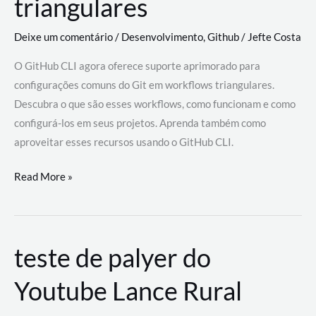
triangulares
Deixe um comentário
/
Desenvolvimento
,
Github
/
Jefte Costa
O GitHub CLI agora oferece suporte aprimorado para
configurações comuns do Git em workflows triangulares.
Descubra o que são esses workflows, como funcionam e como
configurá-los em seus projetos. Aprenda também como
aproveitar esses recursos usando o GitHub CLI.
GitHub
Read More »
CLI
revoluciona
fluxos
teste de palyer do
de
trabalho
Youtube Lance Rural
com
suporte