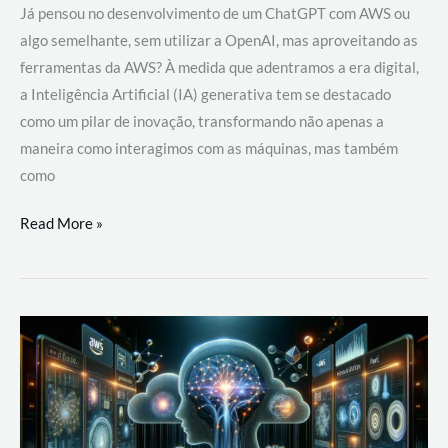
Já pensou no desenvolvimento de um ChatGPT com AWS ou
algo semelhante, sem utilizar a OpenAI, mas aproveitando as
ferramentas da AWS? À medida que adentramos a era digital,
a Inteligência Artificial (IA) generativa tem se destacado
como um pilar de inovação, transformando não apenas a
maneira como interagimos com as máquinas, mas também
como
Desenvolvimento
Read More »
de
um
ChatGPT
com
AWS