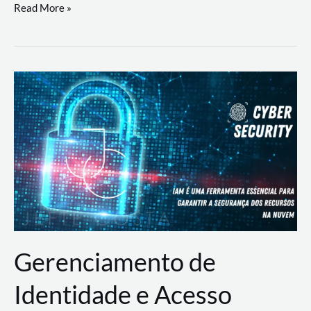
DevSecOps
Read More »
na
Prática:
Integrando
Desenvolvimento,
Segurança
e
Operações
Gerenciamento de
Identidade e Acesso