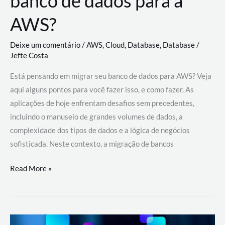
banco de dados para a
AWS?
Deixe um comentário
/
AWS
,
Cloud
,
Database
,
Database
/
Jefte Costa
Está pensando em migrar seu banco de dados para AWS? Veja
aqui alguns pontos para você fazer isso, e como fazer. As
aplicações de hoje enfrentam desafios sem precedentes,
incluindo o manuseio de grandes volumes de dados, a
complexidade dos tipos de dados e a lógica de negócios
sofisticada. Neste contexto, a migração de bancos
Por
Read More »
que
migrar
meu
banco