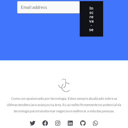
In
sc
re
va
-
se
Como um apaixonado por tecnologia, Estou sempre atualizado sobre as
últimas tendências e avanços na área. Eu acredito firmemente no potencial da
tecnologia para transformar negócios e melhorar a vida das pessoas.