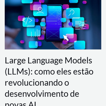
de
dados
para
a
AWS?
Large Language Models
(LLMs): como eles estão
revolucionando o
desenvolvimento de
novas AI