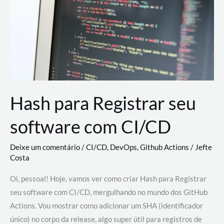
estão
revolucionando
o
desenvolvimento
de
novas
AI
Hash para Registrar seu
software com CI/CD
Deixe um comentário
/
CI/CD
,
DevOps
,
Github Actions
/
Jefte
Costa
Oi, pessoal! Hoje, vamos ver como criar Hash para Registrar
seu software com CI/CD, mergulhando no mundo dos GitHub
Actions. Vou mostrar como adicionar um SHA (identificador
único) no corpo da release, algo super útil para registros de