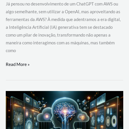
Já pensou no desenvolvimento de um ChatGPT com AWS ou
algo semelhante, sem utilizar a OpenAI, mas aproveitando as
ferramentas da AWS? À medida que adentramos a era digital,
a Inteligência Artificial (IA) generativa tem se destacado
como um pilar de inovação, transformando não apenas a
maneira como interagimos com as máquinas, mas também
como
Desenvolvimento
Read More »
de
um
ChatGPT
com
AWS