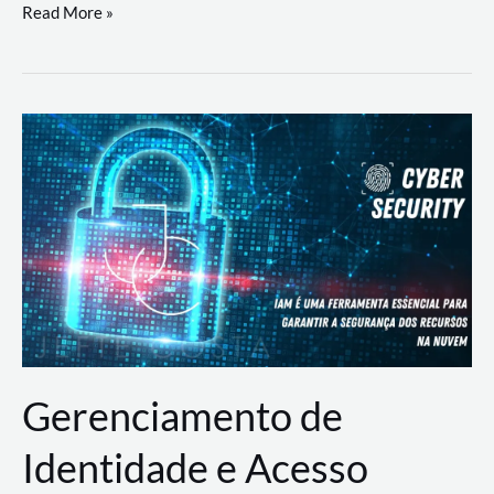
DevSecOps
Read More »
na
Prática:
Integrando
Desenvolvimento,
Segurança
e
Operações
Gerenciamento de
Identidade e Acesso