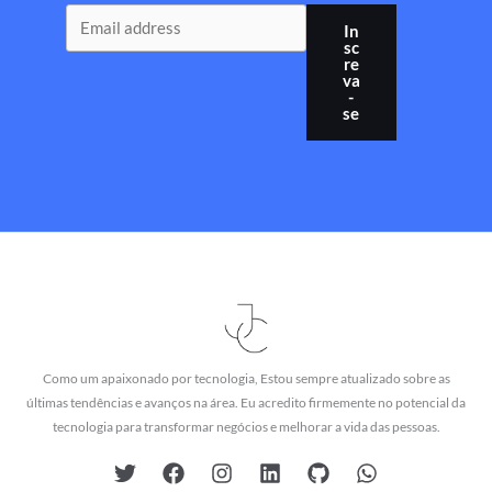
In
sc
re
va
-
se
Como um apaixonado por tecnologia, Estou sempre atualizado sobre as
últimas tendências e avanços na área. Eu acredito firmemente no potencial da
tecnologia para transformar negócios e melhorar a vida das pessoas.