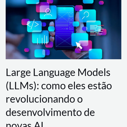
de
dados
para
a
AWS?
Large Language Models
(LLMs): como eles estão
revolucionando o
desenvolvimento de
novas AI