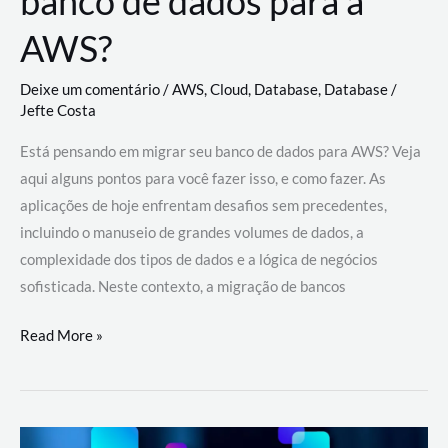
banco de dados para a
AWS?
Deixe um comentário
/
AWS
,
Cloud
,
Database
,
Database
/
Jefte Costa
Está pensando em migrar seu banco de dados para AWS? Veja
aqui alguns pontos para você fazer isso, e como fazer. As
aplicações de hoje enfrentam desafios sem precedentes,
incluindo o manuseio de grandes volumes de dados, a
complexidade dos tipos de dados e a lógica de negócios
sofisticada. Neste contexto, a migração de bancos
Por
Read More »
que
migrar
meu
banco