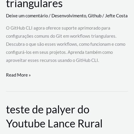
triangulares
Deixe um comentário
/
Desenvolvimento
,
Github
/
Jefte Costa
O GitHub CLI agora oferece suporte aprimorado para
configurações comuns do Git em workflows triangulares.
Descubra o que são esses workflows, como funcionam e como
configurá-los em seus projetos. Aprenda também como
aproveitar esses recursos usando o GitHub CLI.
GitHub
Read More »
CLI
revoluciona
fluxos
teste de palyer do
de
trabalho
Youtube Lance Rural
com
suporte