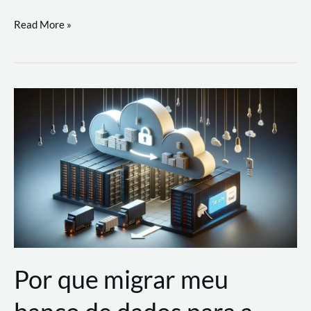
Utilizando
Read More »
as
Soluções
de
IA
Generativa
na
AWS
Por que migrar meu