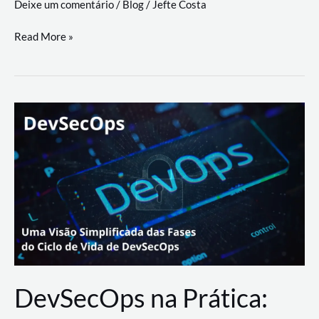
Deixe um comentário
/
Blog
/
Jefte Costa
a
workflows
teste
Read More »
triangulares
de
palyer
do
Youtube
Lance
Rural
DevSecOps na Prática: