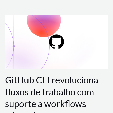
Ir
para
o
conteúdo
GitHub CLI revoluciona
fluxos de trabalho com
suporte a workflows