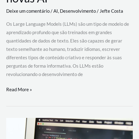
Deixe um comentário
/
AI
,
Desenvolvimento
/
Jefte Costa
Os Large Language Models (LLMs) são um tipo de modelo de
aprendizado profundo que são treinados em grandes
quantidades de dados de texto. Eles são capazes de gerar
texto semelhante ao humano, traduzir idiomas, escrever
diferentes tipos de conteúdo criativo e responder às suas
perguntas de forma informativa. Os LLMs estão
revolucionando o desenvolvimento de
Large
Read More »
Language
Models
(LLMs):
como
eles