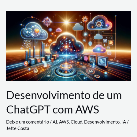
e
Acesso
(IAM)
na
Nuvem:
Google
Cloud,
AWS
e
Azure
Desenvolvimento de um
ChatGPT com AWS
Deixe um comentário
/
AI
,
AWS
,
Cloud
,
Desenvolvimento
,
IA
/
Jefte Costa