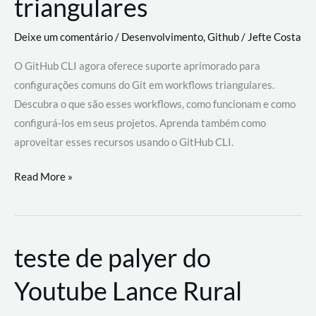
triangulares
Deixe um comentário
/
Desenvolvimento
,
Github
/
Jefte Costa
O GitHub CLI agora oferece suporte aprimorado para
configurações comuns do Git em workflows triangulares.
Descubra o que são esses workflows, como funcionam e como
configurá-los em seus projetos. Aprenda também como
aproveitar esses recursos usando o GitHub CLI.
GitHub
Read More »
CLI
revoluciona
fluxos
teste de palyer do
de
trabalho
Youtube Lance Rural
com
suporte