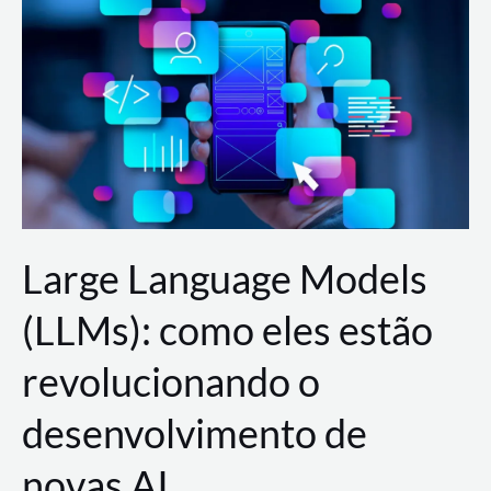
de
dados
para
a
AWS?
Large Language Models
(LLMs): como eles estão
revolucionando o
desenvolvimento de
novas AI