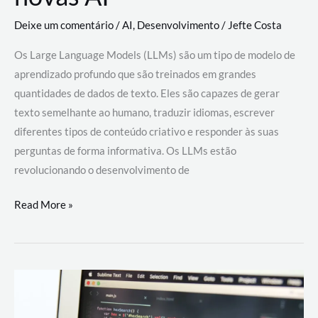
Deixe um comentário
/
AI
,
Desenvolvimento
/
Jefte Costa
Os Large Language Models (LLMs) são um tipo de modelo de
aprendizado profundo que são treinados em grandes
quantidades de dados de texto. Eles são capazes de gerar
texto semelhante ao humano, traduzir idiomas, escrever
diferentes tipos de conteúdo criativo e responder às suas
perguntas de forma informativa. Os LLMs estão
revolucionando o desenvolvimento de
Large
Read More »
Language
Models
(LLMs):
como
eles