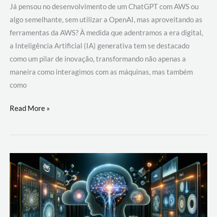
Já pensou no desenvolvimento de um ChatGPT com AWS ou
algo semelhante, sem utilizar a OpenAI, mas aproveitando as
ferramentas da AWS? À medida que adentramos a era digital,
a Inteligência Artificial (IA) generativa tem se destacado
como um pilar de inovação, transformando não apenas a
maneira como interagimos com as máquinas, mas também
como
Desenvolvimento
Read More »
de
um
ChatGPT
com
AWS