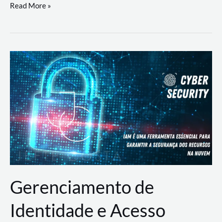
DevSecOps
Read More »
na
Prática:
Integrando
Desenvolvimento,
Segurança
e
Operações
Gerenciamento de
Identidade e Acesso