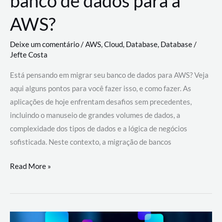
banco de dados para a
AWS?
Deixe um comentário
/
AWS
,
Cloud
,
Database
,
Database
/
Jefte Costa
Está pensando em migrar seu banco de dados para AWS? Veja
aqui alguns pontos para você fazer isso, e como fazer. As
aplicações de hoje enfrentam desafios sem precedentes,
incluindo o manuseio de grandes volumes de dados, a
complexidade dos tipos de dados e a lógica de negócios
sofisticada. Neste contexto, a migração de bancos
Por
Read More »
que
migrar
meu
banco