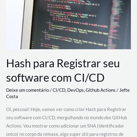
estão
revolucionando
o
desenvolvimento
de
novas
AI
Hash para Registrar seu
software com CI/CD
Deixe um comentário
/
CI/CD
,
DevOps
,
Github Actions
/
Jefte
Costa
Oi, pessoal! Hoje, vamos ver como criar Hash para Registrar
seu software com CI/CD, mergulhando no mundo dos GitHub
Actions. Vou mostrar como adicionar um SHA (identificador
único) no corpo da release, algo super útil para registros de