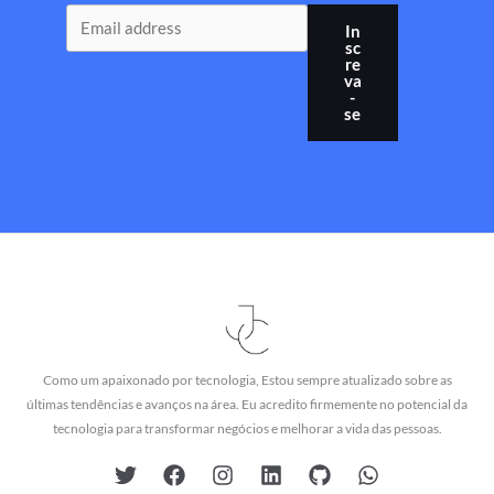
In
sc
re
va
-
se
Como um apaixonado por tecnologia, Estou sempre atualizado sobre as
últimas tendências e avanços na área. Eu acredito firmemente no potencial da
tecnologia para transformar negócios e melhorar a vida das pessoas.