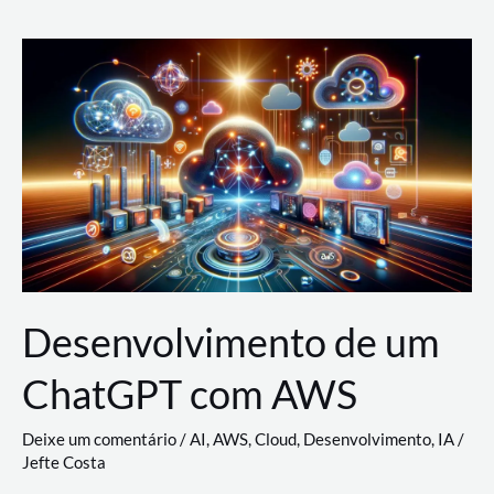
e
Acesso
(IAM)
na
Nuvem:
Google
Cloud,
AWS
e
Azure
Desenvolvimento de um
ChatGPT com AWS
Deixe um comentário
/
AI
,
AWS
,
Cloud
,
Desenvolvimento
,
IA
/
Jefte Costa