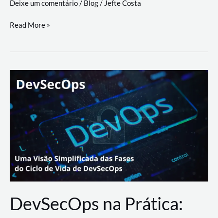
Deixe um comentário
/
Blog
/
Jefte Costa
a
workflows
teste
Read More »
triangulares
de
palyer
do
Youtube
Lance
Rural
DevSecOps na Prática: