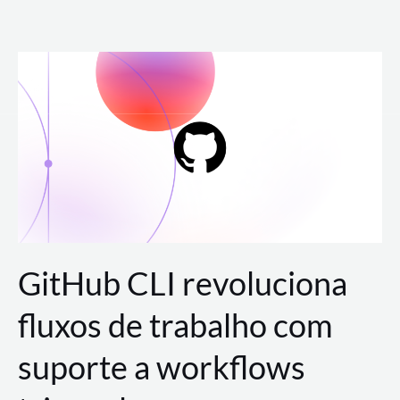
Ir
para
o
conteúdo
GitHub CLI revoluciona
fluxos de trabalho com
suporte a workflows