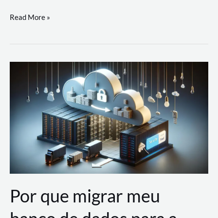
Utilizando
Read More »
as
Soluções
de
IA
Generativa
na
AWS
Por que migrar meu