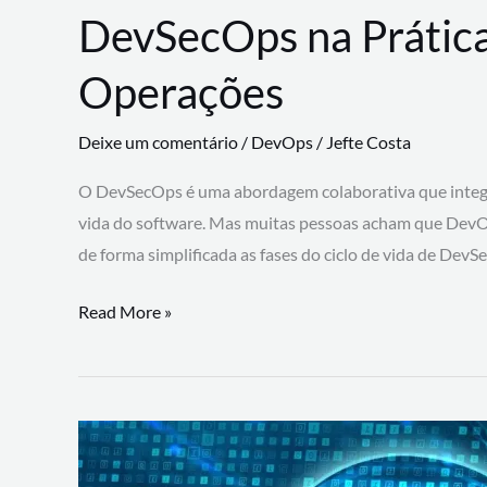
DevSecOps na Prática
Operações
Deixe um comentário
/
DevOps
/
Jefte Costa
O DevSecOps é uma abordagem colaborativa que integra
vida do software. Mas muitas pessoas acham que DevO
de forma simplificada as fases do ciclo de vida de Dev
DevSecOps
Read More »
na
Prática:
Integrando
Desenvolvimento,
Segurança