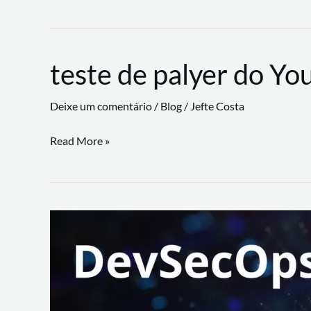
CLI
revoluciona
fluxos
teste de palyer do Yo
de
trabalho
Deixe um comentário
/
Blog
/
Jefte Costa
com
suporte
teste
Read More »
a
de
workflows
palyer
triangulares
do
Youtube
Lance
Rural