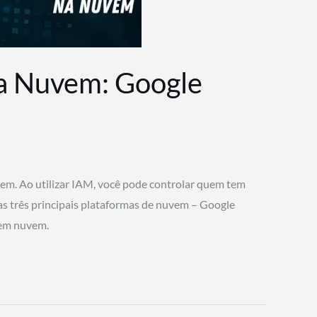
na Nuvem: Google
vem. Ao utilizar IAM, você pode controlar quem tem
 as três principais plataformas de nuvem – Google
 em nuvem.