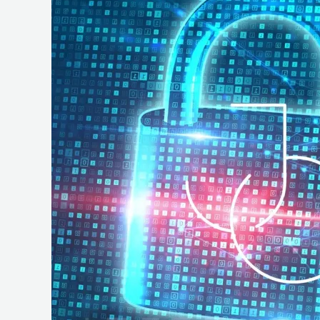
e
Operações