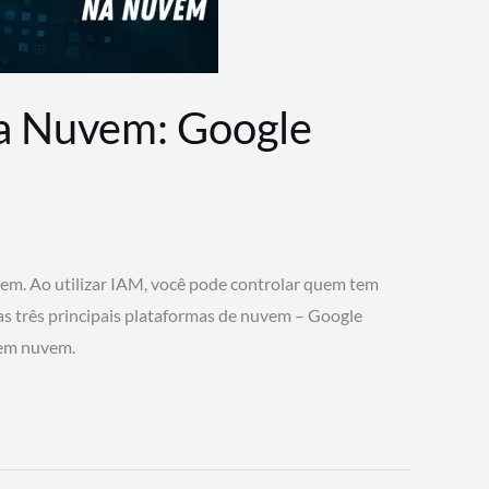
na Nuvem: Google
vem. Ao utilizar IAM, você pode controlar quem tem
 as três principais plataformas de nuvem – Google
 em nuvem.