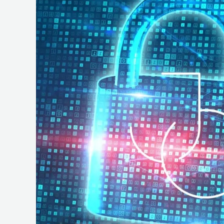
e
Operações