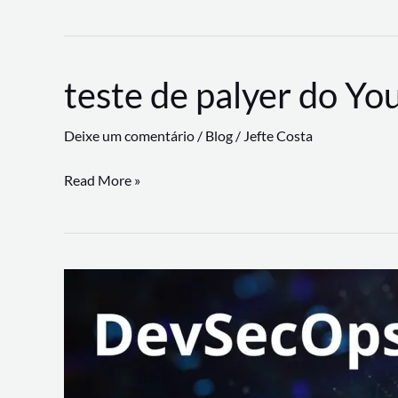
CLI
revoluciona
fluxos
teste de palyer do Yo
de
trabalho
Deixe um comentário
/
Blog
/
Jefte Costa
com
suporte
teste
Read More »
a
de
workflows
palyer
triangulares
do
Youtube
Lance
Rural