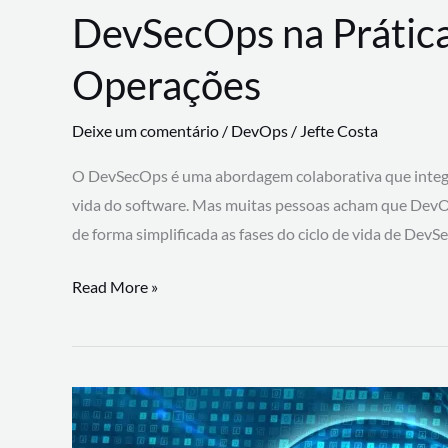
DevSecOps na Prática
Operações
Deixe um comentário
/
DevOps
/
Jefte Costa
O DevSecOps é uma abordagem colaborativa que integra
vida do software. Mas muitas pessoas acham que DevO
de forma simplificada as fases do ciclo de vida de Dev
DevSecOps
Read More »
na
Prática:
Integrando
Desenvolvimento,
Segurança